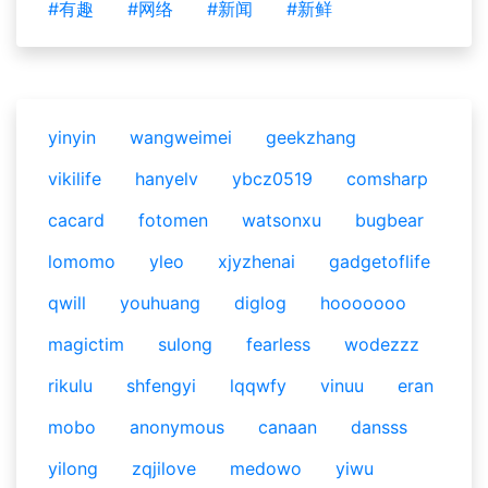
#有趣
#网络
#新闻
#新鲜
yinyin
wangweimei
geekzhang
vikilife
hanyelv
ybcz0519
comsharp
cacard
fotomen
watsonxu
bugbear
lomomo
yleo
xjyzhenai
gadgetoflife
qwill
youhuang
diglog
hooooooo
magictim
sulong
fearless
wodezzz
rikulu
shfengyi
lqqwfy
vinuu
eran
mobo
anonymous
canaan
dansss
yilong
zqjilove
medowo
yiwu