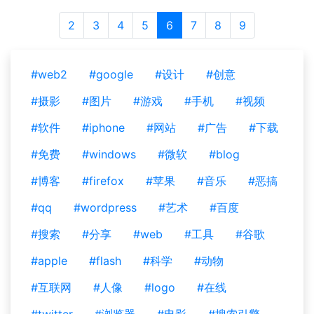
2
3
4
5
6
7
8
9
#web2
#google
#设计
#创意
#摄影
#图片
#游戏
#手机
#视频
#软件
#iphone
#网站
#广告
#下载
#免费
#windows
#微软
#blog
#博客
#firefox
#苹果
#音乐
#恶搞
#qq
#wordpress
#艺术
#百度
#搜索
#分享
#web
#工具
#谷歌
#apple
#flash
#科学
#动物
#互联网
#人像
#logo
#在线
#twitter
#浏览器
#电影
#搜索引擎