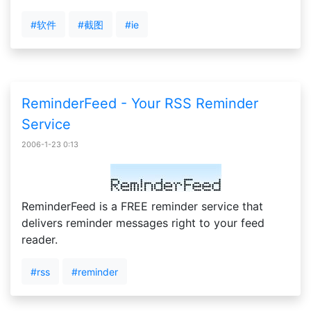
#软件
#截图
#ie
ReminderFeed - Your RSS Reminder
Service
2006-1-23 0:13
ReminderFeed is a FREE reminder service that
delivers reminder messages right to your feed
reader.
#rss
#reminder