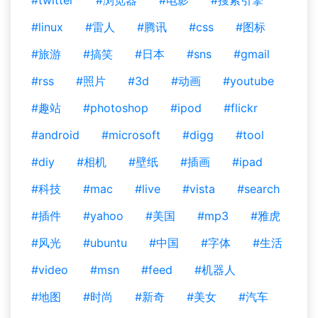
#linux
#雷人
#腾讯
#css
#图标
#旅游
#搞笑
#日本
#sns
#gmail
#rss
#照片
#3d
#动画
#youtube
#趣站
#photoshop
#ipod
#flickr
#android
#microsoft
#digg
#tool
#diy
#相机
#壁纸
#插画
#ipad
#科技
#mac
#live
#vista
#search
#插件
#yahoo
#美国
#mp3
#雅虎
#风光
#ubuntu
#中国
#字体
#生活
#video
#msn
#feed
#机器人
#地图
#时尚
#新奇
#美女
#汽车