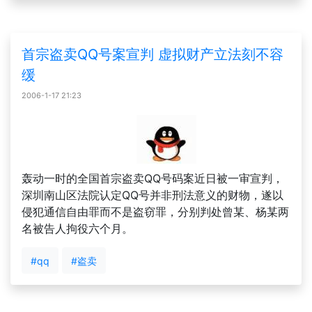
首宗盗卖QQ号案宣判 虚拟财产立法刻不容
缓
2006-1-17 21:23
轰动一时的全国首宗盗卖QQ号码案近日被一审宣判，
深圳南山区法院认定QQ号并非刑法意义的财物，遂以
侵犯通信自由罪而不是盗窃罪，分别判处曾某、杨某两
名被告人拘役六个月。
#qq
#盗卖