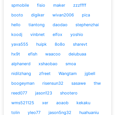
spmobile
fisio
maker
zzzffff
booto
digiker
wivan2006
pica
hello
tiantong
daodao
stephenzhai
koodj
vinbnet
elfox
yoshio
yava555
huipk
8o8o
sharevt
hx9t
efish
waacoo
deiubuaa
alphanerd
xshaobao
smoa
nidilzhang
zfreet
Wangtam
jgbell
boogeyman
risensun32
sasawe
thw
reed077
jason123
shootero
wms521125
xer
aoaob
kekaku
tolin
yleo77
jason5ng32
huahuaniu