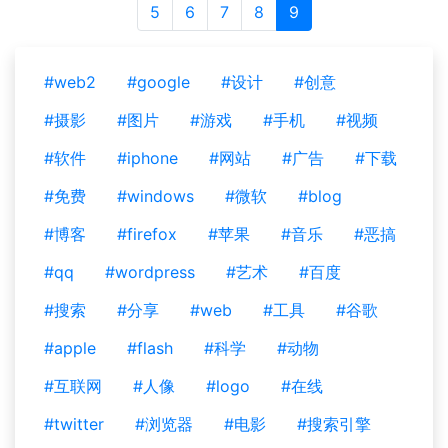
5
6
7
8
9
#web2
#google
#设计
#创意
#摄影
#图片
#游戏
#手机
#视频
#软件
#iphone
#网站
#广告
#下载
#免费
#windows
#微软
#blog
#博客
#firefox
#苹果
#音乐
#恶搞
#qq
#wordpress
#艺术
#百度
#搜索
#分享
#web
#工具
#谷歌
#apple
#flash
#科学
#动物
#互联网
#人像
#logo
#在线
#twitter
#浏览器
#电影
#搜索引擎