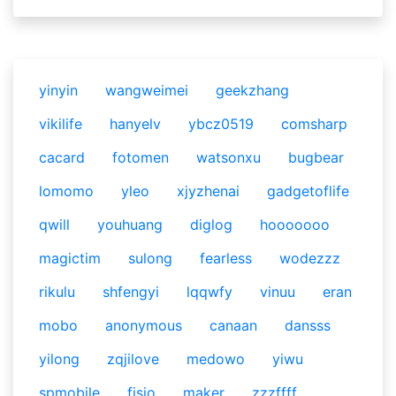
yinyin
wangweimei
geekzhang
vikilife
hanyelv
ybcz0519
comsharp
cacard
fotomen
watsonxu
bugbear
lomomo
yleo
xjyzhenai
gadgetoflife
qwill
youhuang
diglog
hooooooo
magictim
sulong
fearless
wodezzz
rikulu
shfengyi
lqqwfy
vinuu
eran
mobo
anonymous
canaan
dansss
yilong
zqjilove
medowo
yiwu
spmobile
fisio
maker
zzzffff