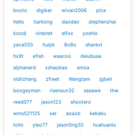
booto
digiker
wivan2006
pica
hello
tiantong
daodao
stephenzhai
koodj
vinbnet
elfox
yoshio
yava555
huipk
8o8o
sharevt
hx9t
efish
waacoo
deiubuaa
alphanerd
xshaobao
smoa
nidilzhang
zfreet
Wangtam
jgbell
boogeyman
risensun32
sasawe
thw
reed077
jason123
shootero
wms521125
xer
aoaob
kekaku
tolin
yleo77
jason5ng32
huahuaniu