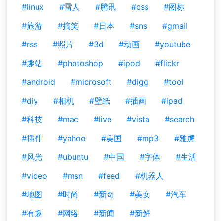
#linux
#雷人
#腾讯
#css
#图标
#旅游
#搞笑
#日本
#sns
#gmail
#rss
#照片
#3d
#动画
#youtube
#趣站
#photoshop
#ipod
#flickr
#android
#microsoft
#digg
#tool
#diy
#相机
#壁纸
#插画
#ipad
#科技
#mac
#live
#vista
#search
#插件
#yahoo
#美国
#mp3
#雅虎
#风光
#ubuntu
#中国
#字体
#生活
#video
#msn
#feed
#机器人
#地图
#时尚
#新奇
#美女
#汽车
#有趣
#网络
#新闻
#新鲜