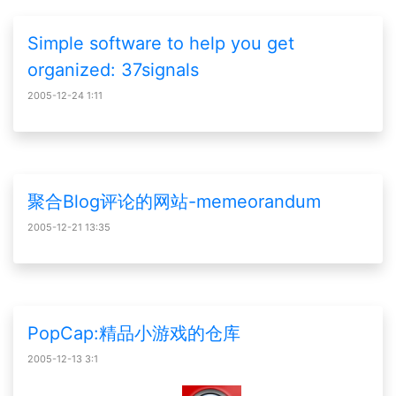
Simple software to help you get
organized: 37signals
2005-12-24 1:11
聚合Blog评论的网站-memeorandum
2005-12-21 13:35
PopCap:精品小游戏的仓库
2005-12-13 3:1