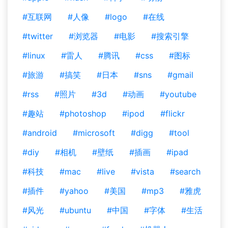
#互联网
#人像
#logo
#在线
#twitter
#浏览器
#电影
#搜索引擎
#linux
#雷人
#腾讯
#css
#图标
#旅游
#搞笑
#日本
#sns
#gmail
#rss
#照片
#3d
#动画
#youtube
#趣站
#photoshop
#ipod
#flickr
#android
#microsoft
#digg
#tool
#diy
#相机
#壁纸
#插画
#ipad
#科技
#mac
#live
#vista
#search
#插件
#yahoo
#美国
#mp3
#雅虎
#风光
#ubuntu
#中国
#字体
#生活