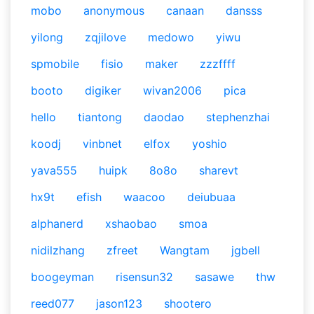
mobo
anonymous
canaan
dansss
yilong
zqjilove
medowo
yiwu
spmobile
fisio
maker
zzzffff
booto
digiker
wivan2006
pica
hello
tiantong
daodao
stephenzhai
koodj
vinbnet
elfox
yoshio
yava555
huipk
8o8o
sharevt
hx9t
efish
waacoo
deiubuaa
alphanerd
xshaobao
smoa
nidilzhang
zfreet
Wangtam
jgbell
boogeyman
risensun32
sasawe
thw
reed077
jason123
shootero