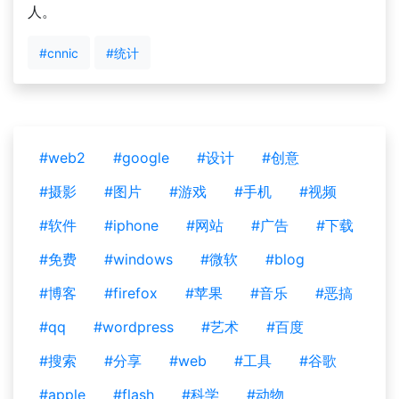
人。
#cnnic
#统计
#web2
#google
#设计
#创意
#摄影
#图片
#游戏
#手机
#视频
#软件
#iphone
#网站
#广告
#下载
#免费
#windows
#微软
#blog
#博客
#firefox
#苹果
#音乐
#恶搞
#qq
#wordpress
#艺术
#百度
#搜索
#分享
#web
#工具
#谷歌
#apple
#flash
#科学
#动物