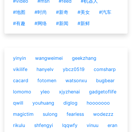
#video
#msn
#feed
#机器人
#地图
#时尚
#新奇
#美女
#汽车
#有趣
#网络
#新闻
#新鲜
yinyin
wangweimei
geekzhang
vikilife
hanyelv
ybcz0519
comsharp
cacard
fotomen
watsonxu
bugbear
lomomo
yleo
xjyzhenai
gadgetoflife
qwill
youhuang
diglog
hooooooo
magictim
sulong
fearless
wodezzz
rikulu
shfengyi
lqqwfy
vinuu
eran