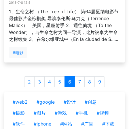
2013-7-8 12:4
1、生命之树 （The Tree of Life） 第64届戛纳电影节
最佳影片金棕榈奖 导演泰伦斯·马力克（Terrence
Malick），美国，星座射手 2、通往仙境 （To the
Wonder），与生命之树为同一导演，此片被奉为生命
之树续集 3、在希尔维亚城中（En la ciudad de S......
#电影
2
3
4
5
6
7
8
9
#web2
#google
#设计
#创意
#摄影
#图片
#游戏
#手机
#视频
#软件
#iphone
#网站
#广告
#下载