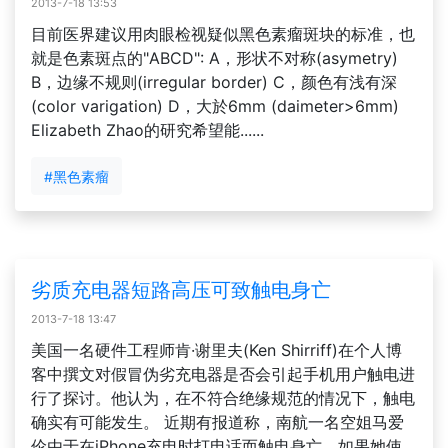
2013-7-18 13:53
目前医界建议用肉眼检视疑似黑色素瘤斑块的标准，也
就是色素斑点的"ABCD": A，形状不对称(asymetry)
B，边缘不规则(irregular border) C，颜色有浅有深
(color varigation) D，大於6mm (daimeter>6mm)
Elizabeth Zhao的研究希望能......
#黑色素瘤
劣质充电器短路高压可致触电身亡
2013-7-18 13:47
美国一名硬件工程师肯·谢里夫(Ken Shirriff)在个人博
客中撰文对假冒伪劣充电器是否会引起手机用户触电进
行了探讨。他认为，在不符合绝缘规范的情况下，触电
确实有可能发生。 近期有报道称，南航一名空姐马爱
伦由于在iPhone充电时打电话而触电身亡。如果她使