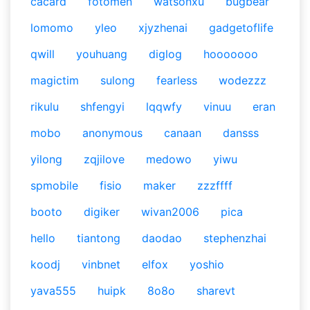
cacard
fotomen
watsonxu
bugbear
lomomo
yleo
xjyzhenai
gadgetoflife
qwill
youhuang
diglog
hooooooo
magictim
sulong
fearless
wodezzz
rikulu
shfengyi
lqqwfy
vinuu
eran
mobo
anonymous
canaan
dansss
yilong
zqjilove
medowo
yiwu
spmobile
fisio
maker
zzzffff
booto
digiker
wivan2006
pica
hello
tiantong
daodao
stephenzhai
koodj
vinbnet
elfox
yoshio
yava555
huipk
8o8o
sharevt