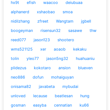
hx9t
efish
waacoo
deiubuaa
alphanerd
xshaobao
smoa
nidilzhang
zfreet
Wangtam
jgbell
boogeyman
risensun32
sasawe
thw
reed077
jason123
shootero
wms521125
xer
aoaob
kekaku
tolin
yleo77
jason5ng32
huahuaniu
plidezus
kokotaro
ansion
blueven
neo886
dofun
mohaiguyan
onisama82
javabeta
mybudai
unloved
lecause
beatlesan
hung
gosman
easyba
cennatian
ku66