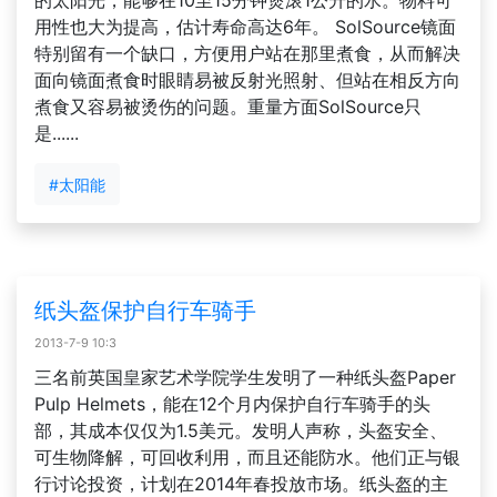
的太阳光，能够在10至15分钟煲滚1公升的水。物料可
用性也大为提高，估计寿命高达6年。 SolSource镜面
特别留有一个缺口，方便用户站在那里煮食，从而解决
面向镜面煮食时眼睛易被反射光照射、但站在相反方向
煮食又容易被烫伤的问题。重量方面SolSource只
是......
#太阳能
纸头盔保护自行车骑手
2013-7-9 10:3
三名前英国皇家艺术学院学生发明了一种纸头盔Paper
Pulp Helmets，能在12个月内保护自行车骑手的头
部，其成本仅仅为1.5美元。发明人声称，头盔安全、
可生物降解，可回收利用，而且还能防水。他们正与银
行讨论投资，计划在2014年春投放市场。纸头盔的主