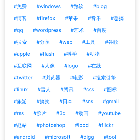
#免费
#windows
#微软
#blog
#博客
#firefox
#苹果
#音乐
#恶搞
#qq
#wordpress
#艺术
#百度
#搜索
#分享
#web
#工具
#谷歌
#apple
#flash
#科学
#动物
#互联网
#人像
#logo
#在线
#twitter
#浏览器
#电影
#搜索引擎
#linux
#雷人
#腾讯
#css
#图标
#旅游
#搞笑
#日本
#sns
#gmail
#rss
#照片
#3d
#动画
#youtube
#趣站
#photoshop
#ipod
#flickr
#android
#microsoft
#digg
#tool