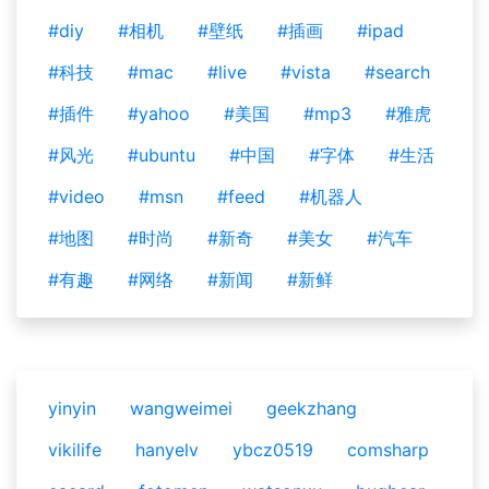
#diy
#相机
#壁纸
#插画
#ipad
#科技
#mac
#live
#vista
#search
#插件
#yahoo
#美国
#mp3
#雅虎
#风光
#ubuntu
#中国
#字体
#生活
#video
#msn
#feed
#机器人
#地图
#时尚
#新奇
#美女
#汽车
#有趣
#网络
#新闻
#新鲜
yinyin
wangweimei
geekzhang
vikilife
hanyelv
ybcz0519
comsharp