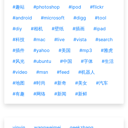
#趣站
#photoshop
#ipod
#flickr
#android
#microsoft
#digg
#tool
#diy
#相机
#壁纸
#插画
#ipad
#科技
#mac
#live
#vista
#search
#插件
#yahoo
#美国
#mp3
#雅虎
#风光
#ubuntu
#中国
#字体
#生活
#video
#msn
#feed
#机器人
#地图
#时尚
#新奇
#美女
#汽车
#有趣
#网络
#新闻
#新鲜
yinyin
wangweimei
geekzhang