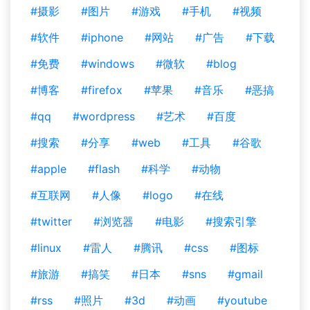
#摄影
#图片
#游戏
#手机
#视频
#软件
#iphone
#网站
#广告
#下载
#免费
#windows
#微软
#blog
#博客
#firefox
#苹果
#音乐
#恶搞
#qq
#wordpress
#艺术
#百度
#搜索
#分享
#web
#工具
#谷歌
#apple
#flash
#科学
#动物
#互联网
#人像
#logo
#在线
#twitter
#浏览器
#电影
#搜索引擎
#linux
#雷人
#腾讯
#css
#图标
#旅游
#搞笑
#日本
#sns
#gmail
#rss
#照片
#3d
#动画
#youtube