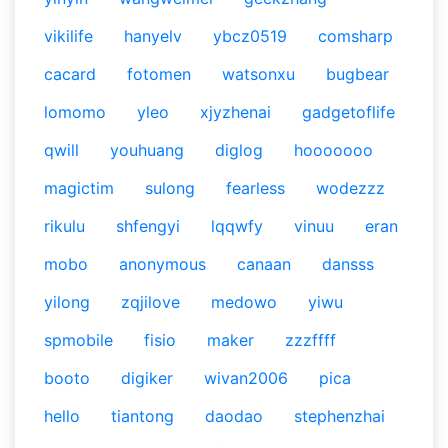
vikilife
hanyelv
ybcz0519
comsharp
cacard
fotomen
watsonxu
bugbear
lomomo
yleo
xjyzhenai
gadgetoflife
qwill
youhuang
diglog
hooooooo
magictim
sulong
fearless
wodezzz
rikulu
shfengyi
lqqwfy
vinuu
eran
mobo
anonymous
canaan
dansss
yilong
zqjilove
medowo
yiwu
spmobile
fisio
maker
zzzffff
booto
digiker
wivan2006
pica
hello
tiantong
daodao
stephenzhai