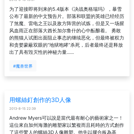
为了迎接即将到来的5.4版本《决战奥格瑞玛》，暴雪
公布了最新的中文预告片。部落和联盟的英雄已经经历
了煞魔、雷电之王以及敌方阵营的试炼，但是又一场腥
风血雨正在部落大酋长加尔鲁什的心中酝酿着。 勇敢
的熊猫人试图出面阻止事态的继续恶化，但最终被权力
和贪婪蒙蔽双眼的“地狱咆哮”杀死，后者最终还是释放
出了具有毁灭性的神秘力量......
#魔兽世界
用螺絲釘創作的3D人像
2013-8-15 22:39
Andrew Myers可以說是當代最有耐心的藝術家之一！
這位來自加州海灘的雕塑家以繁複而且耗時的方式創作
了這些驚人的螺絲3D人像雕塑。他先以膠合板為基