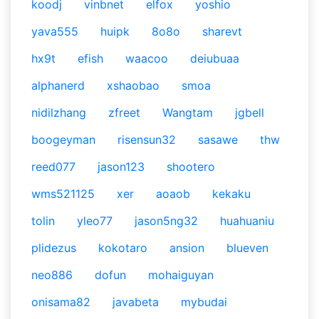
koodj
vinbnet
elfox
yoshio
yava555
huipk
8o8o
sharevt
hx9t
efish
waacoo
deiubuaa
alphanerd
xshaobao
smoa
nidilzhang
zfreet
Wangtam
jgbell
boogeyman
risensun32
sasawe
thw
reed077
jason123
shootero
wms521125
xer
aoaob
kekaku
tolin
yleo77
jason5ng32
huahuaniu
plidezus
kokotaro
ansion
blueven
neo886
dofun
mohaiguyan
onisama82
javabeta
mybudai