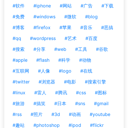
#软件
#iphone
#网站
#广告
#下载
#免费
#windows
#微软
#blog
#博客
#firefox
#苹果
#音乐
#恶搞
#qq
#wordpress
#艺术
#百度
#搜索
#分享
#web
#工具
#谷歌
#apple
#flash
#科学
#动物
#互联网
#人像
#logo
#在线
#twitter
#浏览器
#电影
#搜索引擎
#linux
#雷人
#腾讯
#css
#图标
#旅游
#搞笑
#日本
#sns
#gmail
#rss
#照片
#3d
#动画
#youtube
#趣站
#photoshop
#ipod
#flickr