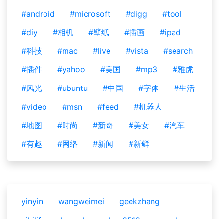
#android
#microsoft
#digg
#tool
#diy
#相机
#壁纸
#插画
#ipad
#科技
#mac
#live
#vista
#search
#插件
#yahoo
#美国
#mp3
#雅虎
#风光
#ubuntu
#中国
#字体
#生活
#video
#msn
#feed
#机器人
#地图
#时尚
#新奇
#美女
#汽车
#有趣
#网络
#新闻
#新鲜
yinyin
wangweimei
geekzhang