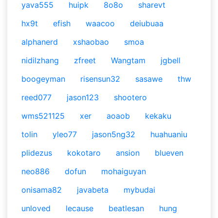
yava555
huipk
8o8o
sharevt
hx9t
efish
waacoo
deiubuaa
alphanerd
xshaobao
smoa
nidilzhang
zfreet
Wangtam
jgbell
boogeyman
risensun32
sasawe
thw
reed077
jason123
shootero
wms521125
xer
aoaob
kekaku
tolin
yleo77
jason5ng32
huahuaniu
plidezus
kokotaro
ansion
blueven
neo886
dofun
mohaiguyan
onisama82
javabeta
mybudai
unloved
lecause
beatlesan
hung