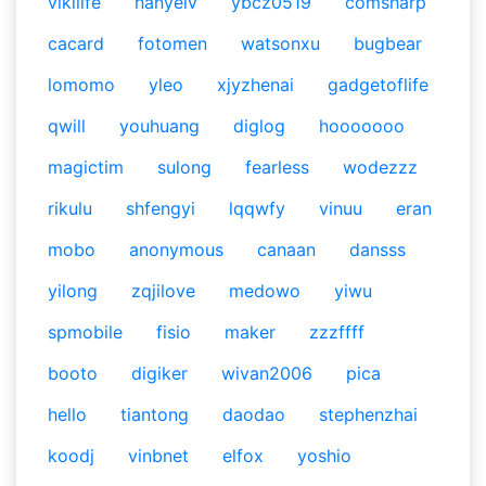
vikilife
hanyelv
ybcz0519
comsharp
cacard
fotomen
watsonxu
bugbear
lomomo
yleo
xjyzhenai
gadgetoflife
qwill
youhuang
diglog
hooooooo
magictim
sulong
fearless
wodezzz
rikulu
shfengyi
lqqwfy
vinuu
eran
mobo
anonymous
canaan
dansss
yilong
zqjilove
medowo
yiwu
spmobile
fisio
maker
zzzffff
booto
digiker
wivan2006
pica
hello
tiantong
daodao
stephenzhai
koodj
vinbnet
elfox
yoshio