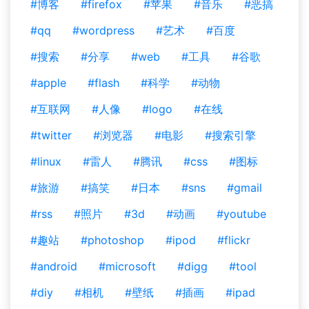
#博客
#firefox
#苹果
#音乐
#恶搞
#qq
#wordpress
#艺术
#百度
#搜索
#分享
#web
#工具
#谷歌
#apple
#flash
#科学
#动物
#互联网
#人像
#logo
#在线
#twitter
#浏览器
#电影
#搜索引擎
#linux
#雷人
#腾讯
#css
#图标
#旅游
#搞笑
#日本
#sns
#gmail
#rss
#照片
#3d
#动画
#youtube
#趣站
#photoshop
#ipod
#flickr
#android
#microsoft
#digg
#tool
#diy
#相机
#壁纸
#插画
#ipad