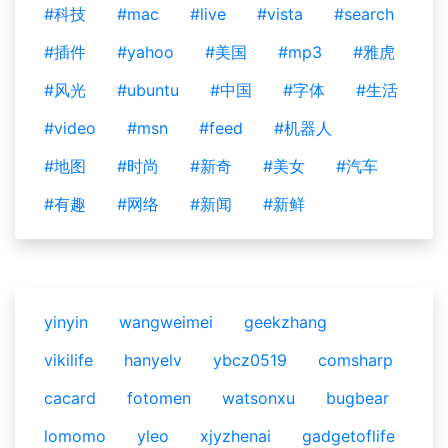
#科技
#mac
#live
#vista
#search
#插件
#yahoo
#美国
#mp3
#雅虎
#风光
#ubuntu
#中国
#字体
#生活
#video
#msn
#feed
#机器人
#地图
#时尚
#新奇
#美女
#汽车
#有趣
#网络
#新闻
#新鲜
yinyin
wangweimei
geekzhang
vikilife
hanyelv
ybcz0519
comsharp
cacard
fotomen
watsonxu
bugbear
lomomo
yleo
xjyzhenai
gadgetoflife