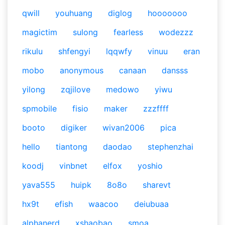
qwill
youhuang
diglog
hooooooo
magictim
sulong
fearless
wodezzz
rikulu
shfengyi
lqqwfy
vinuu
eran
mobo
anonymous
canaan
dansss
yilong
zqjilove
medowo
yiwu
spmobile
fisio
maker
zzzffff
booto
digiker
wivan2006
pica
hello
tiantong
daodao
stephenzhai
koodj
vinbnet
elfox
yoshio
yava555
huipk
8o8o
sharevt
hx9t
efish
waacoo
deiubuaa
alphanerd
xshaobao
smoa