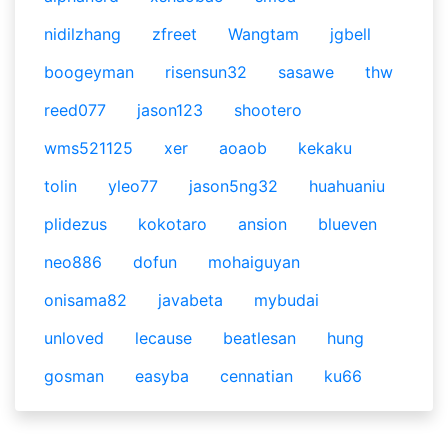
nidilzhang
zfreet
Wangtam
jgbell
boogeyman
risensun32
sasawe
thw
reed077
jason123
shootero
wms521125
xer
aoaob
kekaku
tolin
yleo77
jason5ng32
huahuaniu
plidezus
kokotaro
ansion
blueven
neo886
dofun
mohaiguyan
onisama82
javabeta
mybudai
unloved
lecause
beatlesan
hung
gosman
easyba
cennatian
ku66