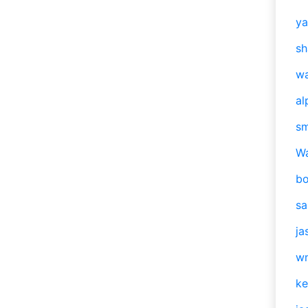
y
sh
w
al
s
W
b
s
ja
w
ke