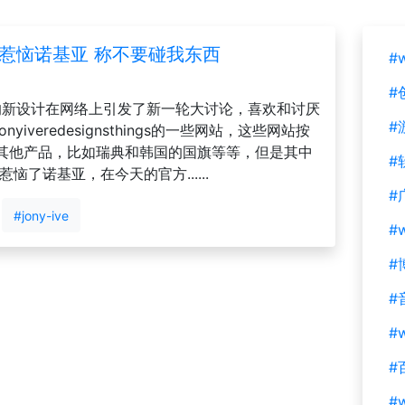
310惹恼诺基亚 称不要碰我东西
#
#
 Ive的新设计在网络上引发了新一轮大讨论，喜欢和讨厌
#
iveredesignsthings的一些网站，这些网站按
定义了其他产品，比如瑞典和韩国的国旗等等，但是其中
#
恼了诺基亚，在今天的官方......
#
#jony-ive
#
#
#
#w
#
#