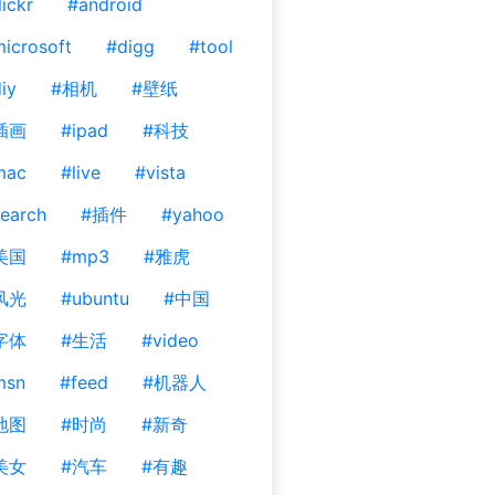
lickr
#android
icrosoft
#digg
#tool
iy
#相机
#壁纸
插画
#ipad
#科技
mac
#live
#vista
earch
#插件
#yahoo
美国
#mp3
#雅虎
风光
#ubuntu
#中国
字体
#生活
#video
msn
#feed
#机器人
地图
#时尚
#新奇
美女
#汽车
#有趣