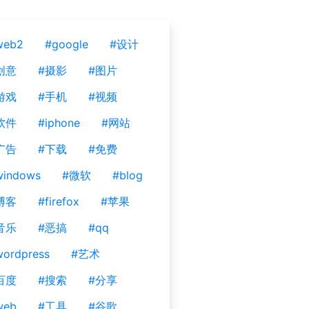
web2
#google
#设计
创意
#摄影
#图片
游戏
#手机
#视频
软件
#iphone
#网站
广告
#下载
#免费
windows
#微软
#blog
博客
#firefox
#苹果
音乐
#恶搞
#qq
ordpress
#艺术
百度
#搜索
#分享
web
#工具
#谷歌