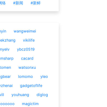
网络
#新闻
#新鲜
nyin
wangweimei
eekzhang
vikilife
nyelv
ybcz0519
omsharp
cacard
tomen
watsonxu
gbear
lomomo
yleo
yzhenai
gadgetoflife
ill
youhuang
diglog
ooooooo
magictim