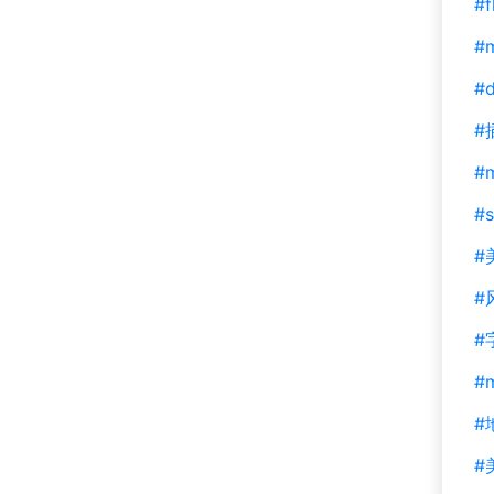
#f
#m
#d
#
#
#s
#
#
#
#
#
#