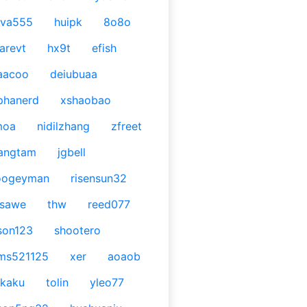
ava555
huipk
8o8o
arevt
hx9t
efish
aacoo
deiubuaa
phanerd
xshaobao
moa
nidilzhang
zfreet
angtam
jgbell
oogeyman
risensun32
asawe
thw
reed077
son123
shootero
ms521125
xer
aoaob
kaku
tolin
yleo77