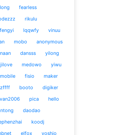
long
fearless
odezzz
rikulu
fengyi
lqqwfy
vinuu
an
mobo
anonymous
naan
dansss
yilong
jilove
medowo
yiwu
mobile
fisio
maker
zffff
booto
digiker
ivan2006
pica
hello
antong
daodao
ephenzhai
koodj
nbnet
elfox
yoshio