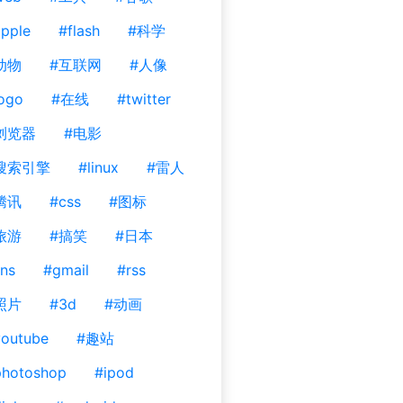
pple
#flash
#科学
动物
#互联网
#人像
ogo
#在线
#twitter
浏览器
#电影
搜索引擎
#linux
#雷人
腾讯
#css
#图标
旅游
#搞笑
#日本
ns
#gmail
#rss
照片
#3d
#动画
outube
#趣站
photoshop
#ipod