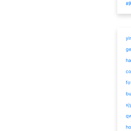
#
yi
g
ha
c
fo
bu
xj
qw
h