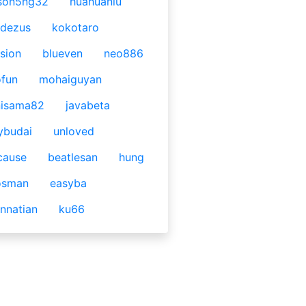
son5ng32
huahuaniu
idezus
kokotaro
sion
blueven
neo886
fun
mohaiguyan
nisama82
javabeta
ybudai
unloved
cause
beatlesan
hung
osman
easyba
nnatian
ku66