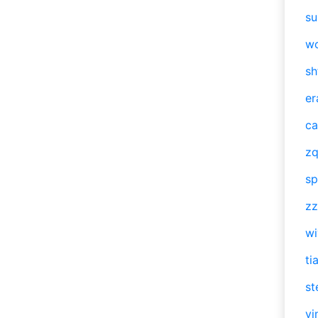
su
w
sh
er
ca
zq
sp
zz
w
ti
st
vi