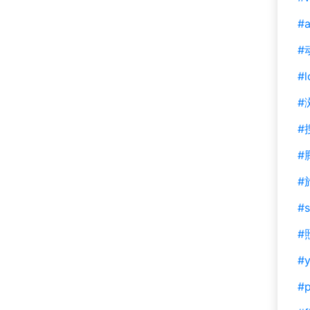
#a
#
#l
#
#
#
#
#s
#
#y
#