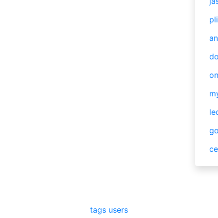
ja
pl
an
do
o
m
le
g
ce
tags
users