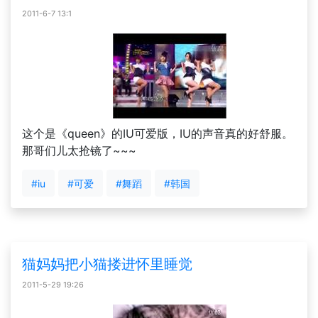
2011-6-7 13:1
这个是《queen》的IU可爱版，IU的声音真的好舒服。
那哥们儿太抢镜了~~~
#iu
#可爱
#舞蹈
#韩国
猫妈妈把小猫搂进怀里睡觉
2011-5-29 19:26