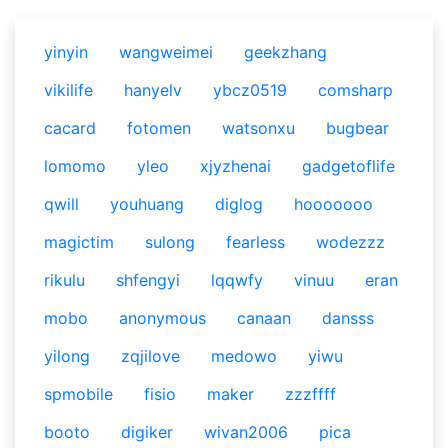
yinyin
wangweimei
geekzhang
vikilife
hanyelv
ybcz0519
comsharp
cacard
fotomen
watsonxu
bugbear
lomomo
yleo
xjyzhenai
gadgetoflife
qwill
youhuang
diglog
hooooooo
magictim
sulong
fearless
wodezzz
rikulu
shfengyi
lqqwfy
vinuu
eran
mobo
anonymous
canaan
dansss
yilong
zqjilove
medowo
yiwu
spmobile
fisio
maker
zzzffff
booto
digiker
wivan2006
pica