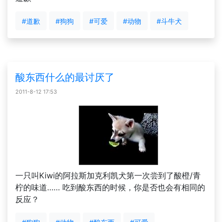
#道歉
#狗狗
#可爱
#动物
#斗牛犬
酸东西什么的最讨厌了
2011-8-12 17:53
一只叫Kiwi的阿拉斯加克利凯犬第一次尝到了酸橙/青
柠的味道…… 吃到酸东西的时候，你是否也会有相同的
反应？