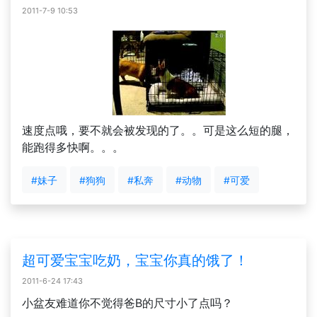
2011-7-9 10:53
速度点哦，要不就会被发现的了。。可是这么短的腿，
能跑得多快啊。。。
#妹子
#狗狗
#私奔
#动物
#可爱
超可爱宝宝吃奶，宝宝你真的饿了！
2011-6-24 17:43
小盆友难道你不觉得爸B的尺寸小了点吗？