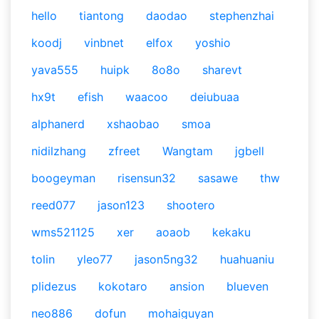
hello
tiantong
daodao
stephenzhai
koodj
vinbnet
elfox
yoshio
yava555
huipk
8o8o
sharevt
hx9t
efish
waacoo
deiubuaa
alphanerd
xshaobao
smoa
nidilzhang
zfreet
Wangtam
jgbell
boogeyman
risensun32
sasawe
thw
reed077
jason123
shootero
wms521125
xer
aoaob
kekaku
tolin
yleo77
jason5ng32
huahuaniu
plidezus
kokotaro
ansion
blueven
neo886
dofun
mohaiguyan