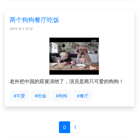
两个狗狗餐厅吃饭
2011-4-1 17:12
老外把中国的双簧演绝了，演员是两只可爱的狗狗！
#可爱
#吃饭
#狗狗
#餐厅
0
1