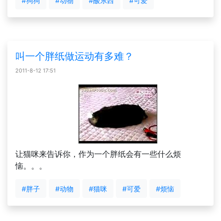
#狗狗
#动物
#酸东西
#可爱
叫一个胖纸做运动有多难？
2011-8-12 17:51
让猫咪来告诉你，作为一个胖纸会有一些什么烦
恼。。。
#胖子
#动物
#猫咪
#可爱
#烦恼