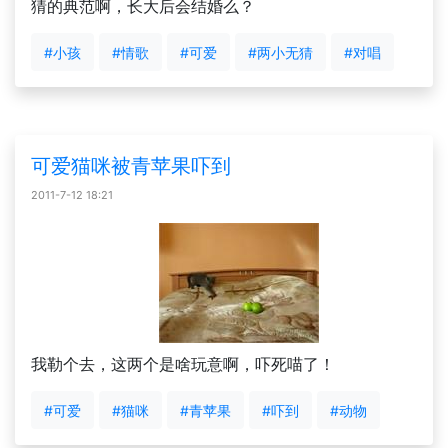
猜的典范啊，长大后会结婚么？
#小孩
#情歌
#可爱
#两小无猜
#对唱
可爱猫咪被青苹果吓到
2011-7-12 18:21
我勒个去，这两个是啥玩意啊，吓死喵了！
#可爱
#猫咪
#青苹果
#吓到
#动物