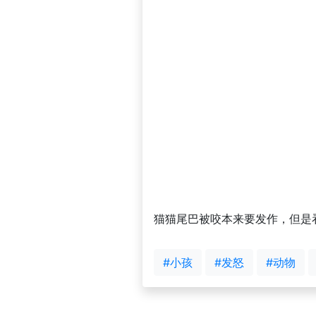
猫猫尾巴被咬本来要发作，但是
#小孩
#发怒
#动物