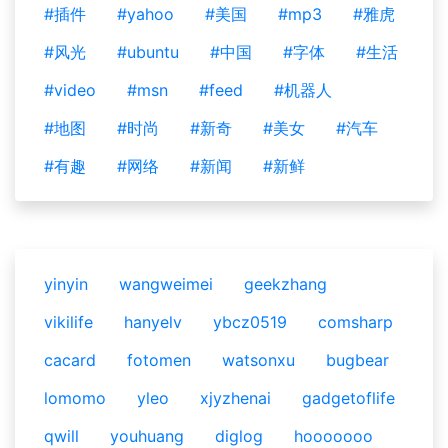
#插件
#yahoo
#美国
#mp3
#雅虎
#风光
#ubuntu
#中国
#字体
#生活
#video
#msn
#feed
#机器人
#地图
#时尚
#新奇
#美女
#汽车
#有趣
#网络
#新闻
#新鲜
yinyin
wangweimei
geekzhang
vikilife
hanyelv
ybcz0519
comsharp
cacard
fotomen
watsonxu
bugbear
lomomo
yleo
xjyzhenai
gadgetoflife
qwill
youhuang
diglog
hooooooo