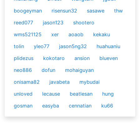
boogeyman
risensun32
sasawe
thw
reed077
jason123
shootero
wms521125
xer
aoaob
kekaku
tolin
yleo77
jason5ng32
huahuaniu
plidezus
kokotaro
ansion
blueven
neo886
dofun
mohaiguyan
onisama82
javabeta
mybudai
unloved
lecause
beatlesan
hung
gosman
easyba
cennatian
ku66