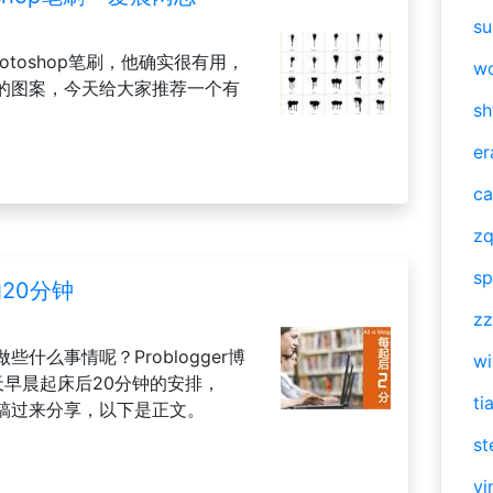
su
hotoshop笔刷，他确实很有用，
w
的图案，今天给大家推荐一个有
sh
er
ca
zq
sp
的20分钟
zz
什么事情呢？Problogger博
w
他每天早晨起床后20分钟的安排，
ti
并投稿过来分享，以下是正文。
st
vi