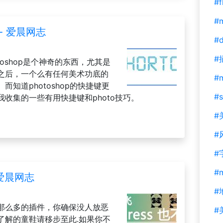
#f
#m
 - 爱晨网志
#d
#
otoshop是个神奇的东西，尤其是
之后，一个么有任何美术功底的
#
知道photoshop的快捷键更
#s
收集的一些有用快捷键和photo技巧。
#
#
#
#
 爱晨网志
#
装了那么多的插件，你确保没人放恶
#
了解的童鞋请移步至此.如果你不