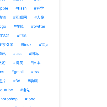
pple
#flash
#科学
动物
#互联网
#人像
ogo
#在线
#twitter
浏览器
#电影
搜索引擎
#linux
#雷人
腾讯
#css
#图标
旅游
#搞笑
#日本
ns
#gmail
#rss
照片
#3d
#动画
outube
#趣站
photoshop
#ipod