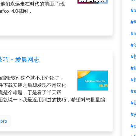
,他们永远走在时代的前面.而现
#a
ox 4.0截图，
#
#l
#
#
使用技巧 - 爱晨网志
#
音频编辑软件这个就不用介绍了，
#
件下载安装之后却发现不是汉化
#s
说是个难题，于是看了半天帮
面就说一下我最近用到过的技巧，希望对想批量编
#
#y
pro
#