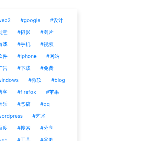
web2
#google
#设计
创意
#摄影
#图片
游戏
#手机
#视频
软件
#iphone
#网站
广告
#下载
#免费
windows
#微软
#blog
博客
#firefox
#苹果
音乐
#恶搞
#qq
ordpress
#艺术
百度
#搜索
#分享
web
#工具
#谷歌