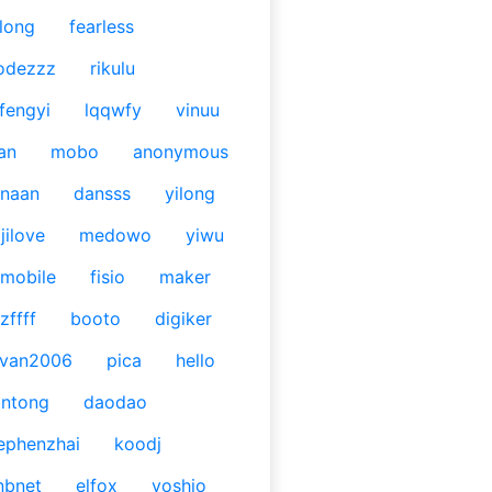
long
fearless
odezzz
rikulu
fengyi
lqqwfy
vinuu
an
mobo
anonymous
naan
dansss
yilong
jilove
medowo
yiwu
mobile
fisio
maker
zffff
booto
digiker
ivan2006
pica
hello
antong
daodao
ephenzhai
koodj
nbnet
elfox
yoshio