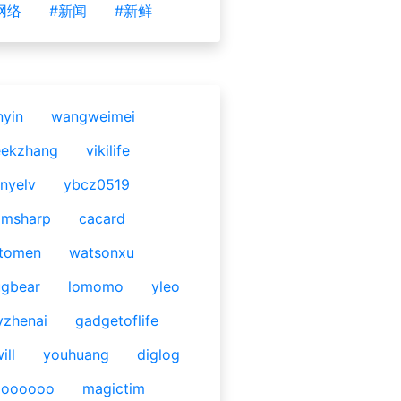
网络
#新闻
#新鲜
nyin
wangweimei
eekzhang
vikilife
nyelv
ybcz0519
omsharp
cacard
tomen
watsonxu
gbear
lomomo
yleo
yzhenai
gadgetoflife
ill
youhuang
diglog
ooooooo
magictim