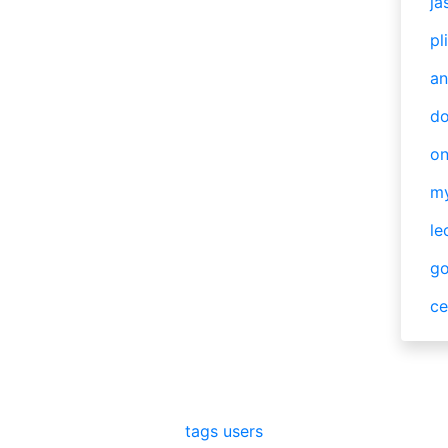
ja
pl
an
do
o
m
le
g
ce
tags
users