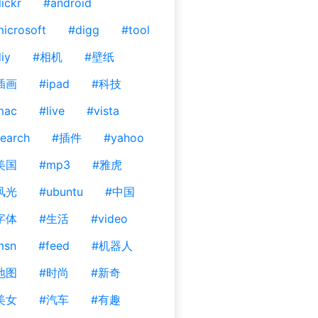
lickr
#android
icrosoft
#digg
#tool
iy
#相机
#壁纸
插画
#ipad
#科技
mac
#live
#vista
earch
#插件
#yahoo
美国
#mp3
#雅虎
风光
#ubuntu
#中国
字体
#生活
#video
msn
#feed
#机器人
地图
#时尚
#新奇
美女
#汽车
#有趣