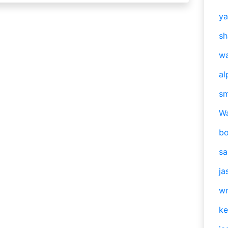
y
sh
w
al
s
W
b
s
ja
w
ke