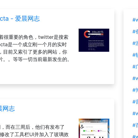
ta - 爱晨网志
#
#
着很重要的角色，twitter是搜索
#
ecta是一个成立刚一个月的实时
，目前又索引了更多的网站，你
#
片。。等等一切当前最新发生的。
#
#
#
#
爱晨网志
#w
#
期，而在三周后，他们有发布了
这儿)修改了工具栏UI并加入了玻璃效
#