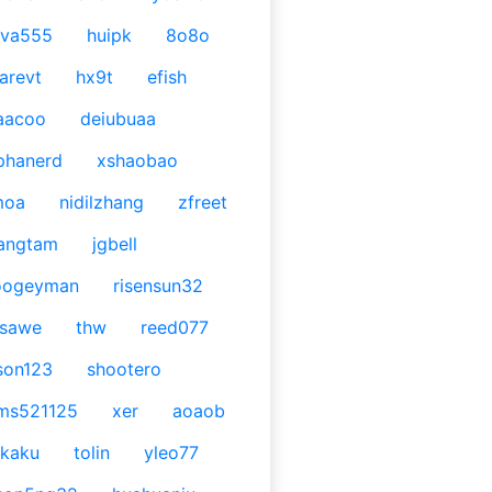
ava555
huipk
8o8o
arevt
hx9t
efish
aacoo
deiubuaa
phanerd
xshaobao
moa
nidilzhang
zfreet
angtam
jgbell
oogeyman
risensun32
asawe
thw
reed077
son123
shootero
ms521125
xer
aoaob
kaku
tolin
yleo77