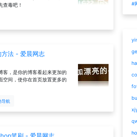
#
就先查毒吧！
yi
g
方法 - 爱晨网志
ha
博客，是你的博客看起来更加的
c
面空间，使你在首页放置更多的
fo
bu
动导航
xj
qw
h
hop笔刷 - 爱晨网志