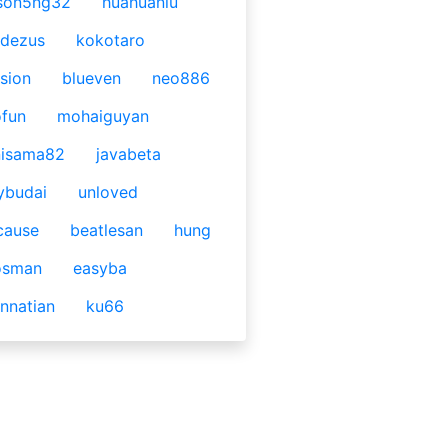
son5ng32
huahuaniu
idezus
kokotaro
sion
blueven
neo886
fun
mohaiguyan
nisama82
javabeta
ybudai
unloved
cause
beatlesan
hung
osman
easyba
nnatian
ku66