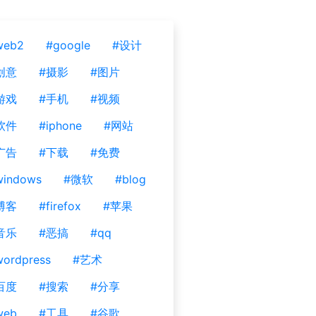
web2
#google
#设计
创意
#摄影
#图片
游戏
#手机
#视频
软件
#iphone
#网站
广告
#下载
#免费
windows
#微软
#blog
博客
#firefox
#苹果
音乐
#恶搞
#qq
ordpress
#艺术
百度
#搜索
#分享
web
#工具
#谷歌