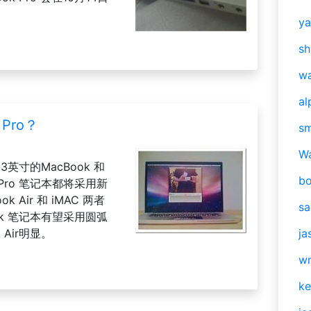
y
sh
w
al
Pro？
s
W
英寸的MacBook 和
b
 Pro 笔记本都将采用新
 Air 和 iMAC 两者
s
ok 笔记本有望采用圆弧
Air明显。
ja
w
ke