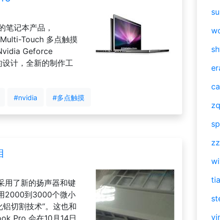
su
有的笔记本产品，
w
ulti-Touch 多点触摸
sh
ia Geforce
新的设计，全新的制作工
er
ca
#nvidia
#多点触摸
zq
sp
zz
相
w
ti
笔记本采用了新的扬声器和键
000到3000个微小
st
体化铝切割技术”。这也和
vi
 Pro 会在10月14日