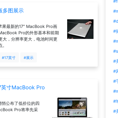
#f
7″ 版多图展示
#m
#d
果最新的17″ MacBook Pro画
#
cBook Pro的外形基本和前期
更大，分辨率更大，电池时间更
#
点。
#s
#17英寸
#展示
#
#
#
寸MacBook Pro
#
#
el悄悄公布了低价位的四
ook Pro将率先采
#