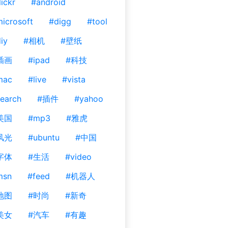
lickr
#android
icrosoft
#digg
#tool
iy
#相机
#壁纸
插画
#ipad
#科技
mac
#live
#vista
earch
#插件
#yahoo
美国
#mp3
#雅虎
风光
#ubuntu
#中国
字体
#生活
#video
msn
#feed
#机器人
地图
#时尚
#新奇
美女
#汽车
#有趣