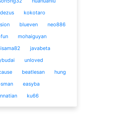
son5ng32
huahuaniu
idezus
kokotaro
sion
blueven
neo886
fun
mohaiguyan
nisama82
javabeta
ybudai
unloved
cause
beatlesan
hung
osman
easyba
nnatian
ku66