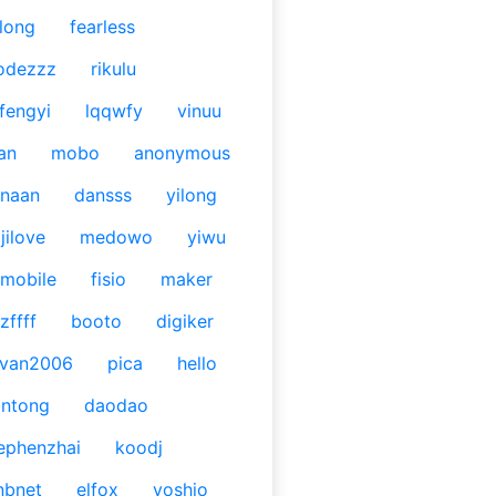
long
fearless
odezzz
rikulu
fengyi
lqqwfy
vinuu
an
mobo
anonymous
naan
dansss
yilong
jilove
medowo
yiwu
mobile
fisio
maker
zffff
booto
digiker
ivan2006
pica
hello
antong
daodao
ephenzhai
koodj
nbnet
elfox
yoshio