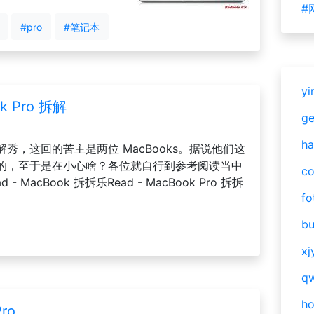
#
#pro
#笔记本
yi
k Pro 拆解
g
ha
拆解秀，这回的苦主是两位 MacBooks。据说他们这
的，至于是在小心啥？各位就自行到参考阅读当中
c
MacBook 拆拆乐Read - MacBook Pro 拆拆
fo
bu
xj
qw
h
ro