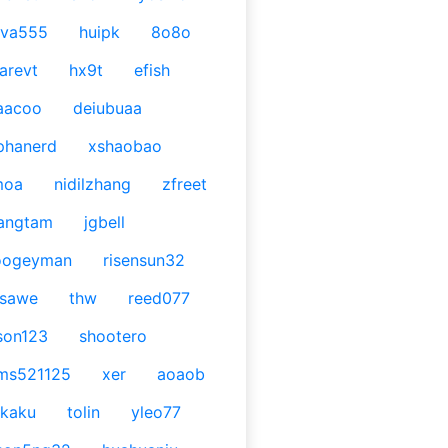
ava555
huipk
8o8o
arevt
hx9t
efish
aacoo
deiubuaa
phanerd
xshaobao
moa
nidilzhang
zfreet
angtam
jgbell
oogeyman
risensun32
asawe
thw
reed077
son123
shootero
ms521125
xer
aoaob
kaku
tolin
yleo77