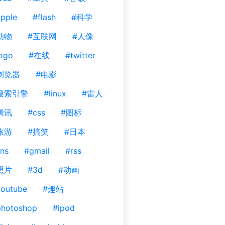
pple
#flash
#科学
动物
#互联网
#人像
ogo
#在线
#twitter
浏览器
#电影
搜索引擎
#linux
#雷人
腾讯
#css
#图标
旅游
#搞笑
#日本
ns
#gmail
#rss
照片
#3d
#动画
outube
#趣站
photoshop
#ipod