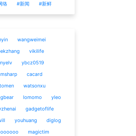
网络
#新闻
#新鲜
nyin
wangweimei
eekzhang
vikilife
nyelv
ybcz0519
omsharp
cacard
tomen
watsonxu
gbear
lomomo
yleo
yzhenai
gadgetoflife
ill
youhuang
diglog
ooooooo
magictim