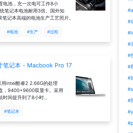
置电池，充一次电可工作8小
#a
传统笔记本电池耐用3倍。国外知
披露苹果笔记本高端的电池生产工艺照片。
#
#电池
#生产
#过程
#l
#
#
 - Macbook Pro 17
#
#
用intel酷睿2 2.66G的处理
#s
，9400+9600双显卡。采用
时间提升到了8小时.。
#
#笔记本
#y
#