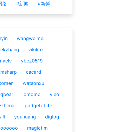
网络
#新闻
#新鲜
nyin
wangweimei
eekzhang
vikilife
nyelv
ybcz0519
omsharp
cacard
tomen
watsonxu
gbear
lomomo
yleo
yzhenai
gadgetoflife
ill
youhuang
diglog
ooooooo
magictim