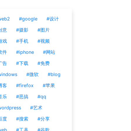
web2
#google
#设计
创意
#摄影
#图片
游戏
#手机
#视频
软件
#iphone
#网站
广告
#下载
#免费
windows
#微软
#blog
博客
#firefox
#苹果
音乐
#恶搞
#qq
ordpress
#艺术
百度
#搜索
#分享
web
#工具
#谷歌