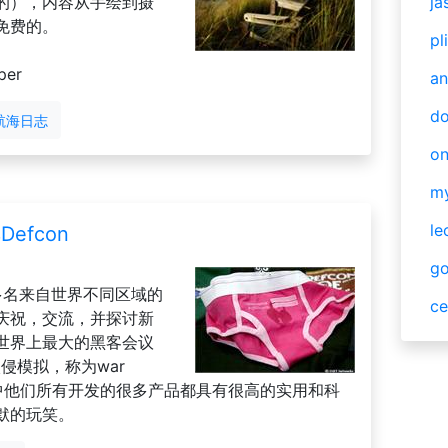
的），内容从手绘到摄
ja
免费的。
pl
per
an
do
航海日志
o
m
le
efcon
g
0多名来自世界不同区域的
ce
庆祝，交流，并探讨新
世界上最大的黑客会议
入侵模拟，称为war
其中他们所有开发的很多产品都具有很高的实用和科
默的玩笑。