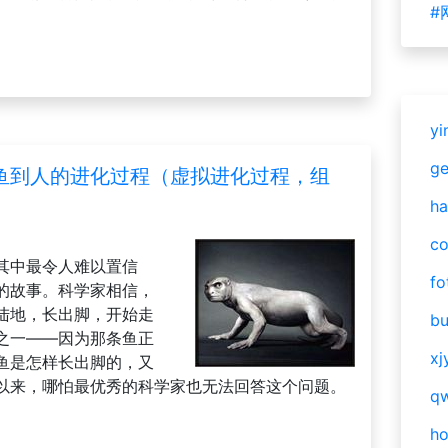
#
yi
g
鱼到人的进化过程（虚拟进化过程，组
ha
c
其中最令人难以置信
fo
的故事。科学家相信，
陆地，长出脚，开始走
bu
之一——因为那条鱼正
xj
鱼是怎样长出脚的，又
以来，哪怕最优秀的科学家也无法回答这个问题。
qw
h