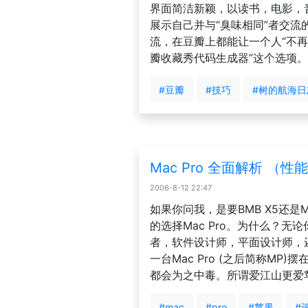
界面简洁新颖，以读书，电影，
展示自己并与“臭味相同”者交流
流，在豆瓣上都能让一个人“不再
瓣收藏秀代码生成器”这个选项。然后便开
#豆瓣
#技巧
#树的航海日
Mac Pro 全面解析 （性
2006-8-12 22:47
如果你问我，是要BMB X5还是M
的选择Mac Pro。为什么？无
者，软件设计师，平面设计师，
一台Mac Pro (之后简称M
都会为之中毒。所谓爱江山更爱苹果。 继P
#mac
#pro
#苹果
#