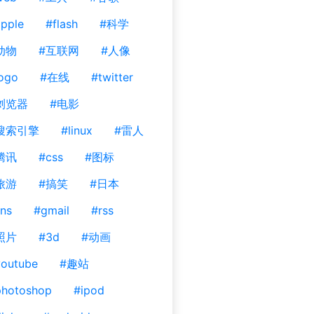
pple
#flash
#科学
动物
#互联网
#人像
ogo
#在线
#twitter
浏览器
#电影
搜索引擎
#linux
#雷人
腾讯
#css
#图标
旅游
#搞笑
#日本
ns
#gmail
#rss
照片
#3d
#动画
outube
#趣站
photoshop
#ipod