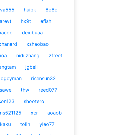
ava555
huipk
8o8o
arevt
hx9t
efish
aacoo
deiubuaa
phanerd
xshaobao
moa
nidilzhang
zfreet
angtam
jgbell
oogeyman
risensun32
asawe
thw
reed077
son123
shootero
ms521125
xer
aoaob
kaku
tolin
yleo77