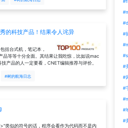
#f
#m
#d
最优秀的科技产品！结果令人诧异
#
#
品，包括台式机，笔记本，
#s
码产品等等十分全面。其结果让我吃惊，比如说mac
科技产品的人一定要看，CNET编辑推荐与评价。
#
#树的航海日志
#
#
#
g
#
#
者">"类似的符号的话，程序会看作为代码而不是内