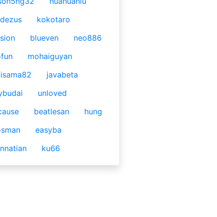
son5ng32
huahuaniu
idezus
kokotaro
sion
blueven
neo886
fun
mohaiguyan
nisama82
javabeta
ybudai
unloved
cause
beatlesan
hung
osman
easyba
nnatian
ku66