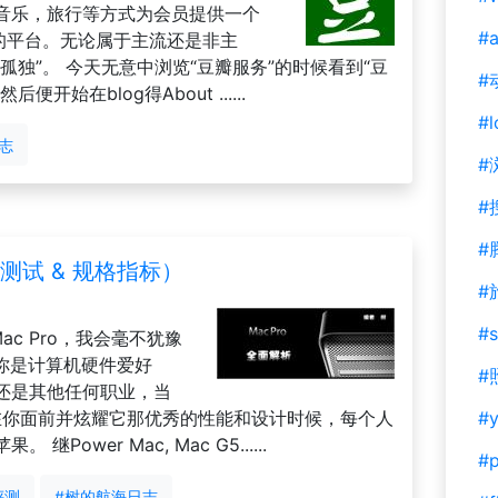
音乐，旅行等方式为会员提供一个
#a
的平台。无论属于主流还是非主
孤独”。 今天无意中浏览“豆瓣服务”的时候看到“豆
#
始在blog得About ......
#l
志
#
#
#
能测试 & 规格指标）
#
#s
ac Pro，我会毫不犹豫
论你是计算机硬件爱好
#
还是其他任何职业，当
P)摆在你面前并炫耀它那优秀的性能和设计时候，每个人
#y
ower Mac, Mac G5......
#
评测
#树的航海日志