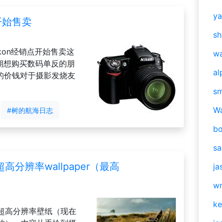
y
开始售卖
sh
kon经销点开始售卖这
w
近期想购买数码单反的朋
al
的价钱对于摄影发烧友
s
W
#树的航海日志
b
s
分辨率wallpaper（最高
ja
w
ke
超高分辨率壁纸（现在