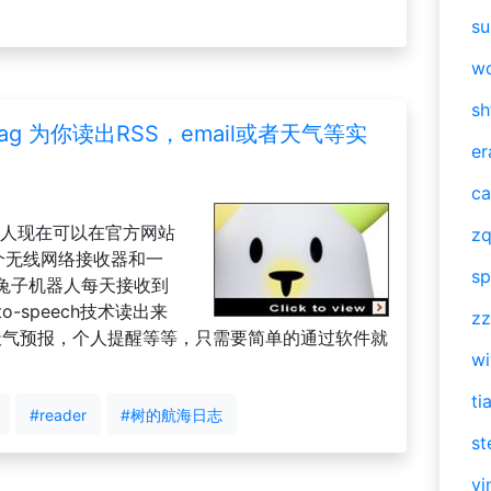
su
w
sh
ag 为你读出RSS，email或者天气等实
er
ca
器人现在可以在官方网站
zq
个无线网络接收器和一
sp
兔子机器人每天接收到
to-speech技术读出来
zz
，天气预报，个人提醒等等，只需要简单的通过软件就
w
ti
#reader
#树的航海日志
st
vi