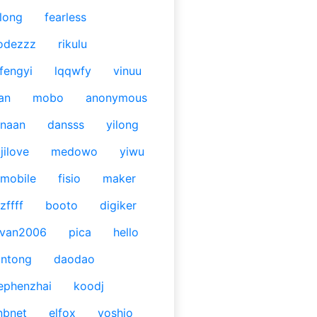
long
fearless
odezzz
rikulu
fengyi
lqqwfy
vinuu
an
mobo
anonymous
naan
dansss
yilong
jilove
medowo
yiwu
mobile
fisio
maker
zffff
booto
digiker
ivan2006
pica
hello
antong
daodao
ephenzhai
koodj
nbnet
elfox
yoshio