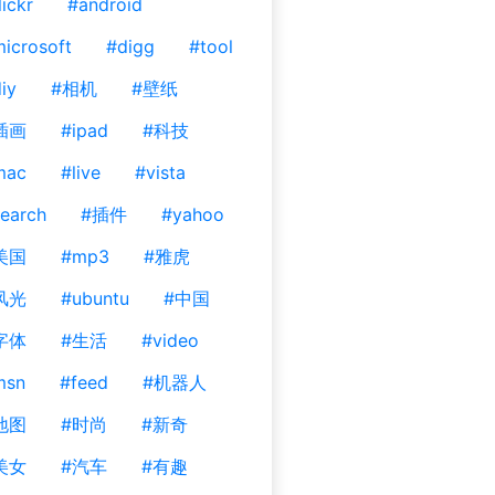
lickr
#android
icrosoft
#digg
#tool
iy
#相机
#壁纸
插画
#ipad
#科技
mac
#live
#vista
earch
#插件
#yahoo
美国
#mp3
#雅虎
风光
#ubuntu
#中国
字体
#生活
#video
msn
#feed
#机器人
地图
#时尚
#新奇
美女
#汽车
#有趣