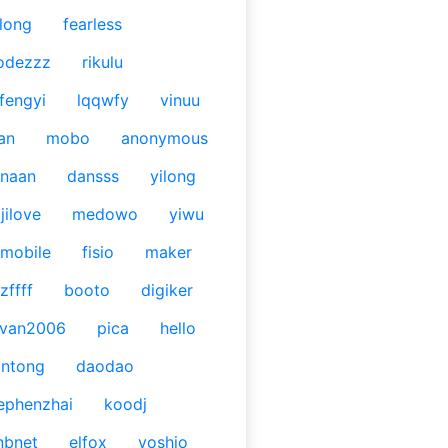
long
fearless
odezzz
rikulu
fengyi
lqqwfy
vinuu
an
mobo
anonymous
naan
dansss
yilong
jilove
medowo
yiwu
mobile
fisio
maker
zffff
booto
digiker
ivan2006
pica
hello
antong
daodao
ephenzhai
koodj
nbnet
elfox
yoshio