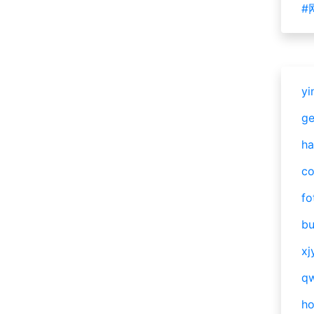
#
yi
g
ha
c
fo
bu
xj
qw
h