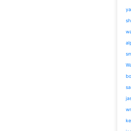
y
sh
w
al
s
W
b
s
ja
w
ke