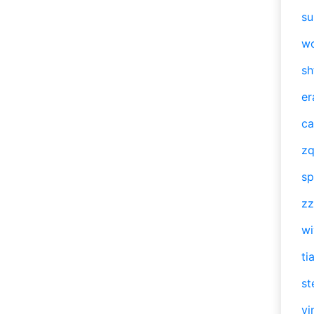
su
w
sh
er
ca
zq
sp
zz
w
ti
st
vi