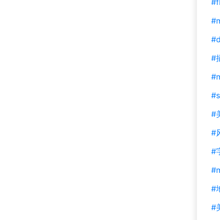
#f
#m
#d
#
#
#s
#
#
#
#
#
#