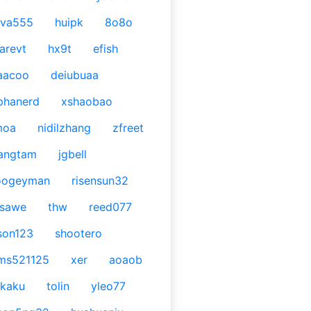
ava555
huipk
8o8o
arevt
hx9t
efish
aacoo
deiubuaa
phanerd
xshaobao
moa
nidilzhang
zfreet
angtam
jgbell
oogeyman
risensun32
asawe
thw
reed077
son123
shootero
ms521125
xer
aoaob
kaku
tolin
yleo77