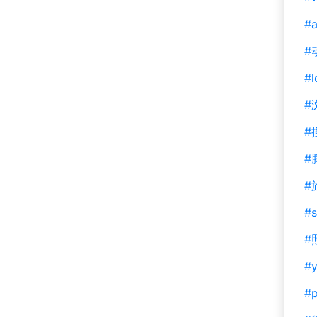
#a
#
#l
#
#
#
#
#s
#
#y
#