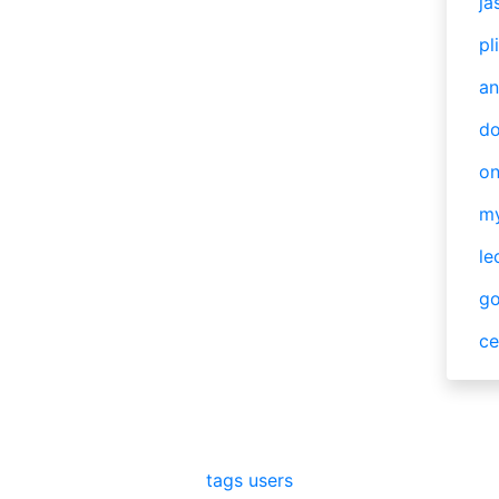
ja
pl
an
do
o
m
le
g
ce
tags
users