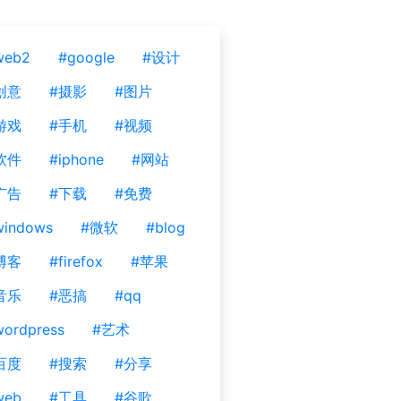
web2
#google
#设计
创意
#摄影
#图片
游戏
#手机
#视频
软件
#iphone
#网站
广告
#下载
#免费
windows
#微软
#blog
博客
#firefox
#苹果
音乐
#恶搞
#qq
ordpress
#艺术
百度
#搜索
#分享
web
#工具
#谷歌