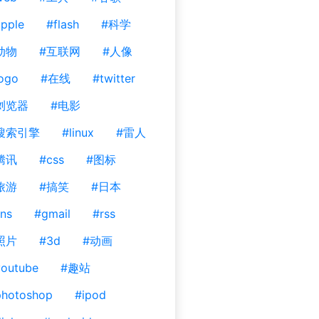
pple
#flash
#科学
动物
#互联网
#人像
ogo
#在线
#twitter
浏览器
#电影
搜索引擎
#linux
#雷人
腾讯
#css
#图标
旅游
#搞笑
#日本
ns
#gmail
#rss
照片
#3d
#动画
outube
#趣站
photoshop
#ipod