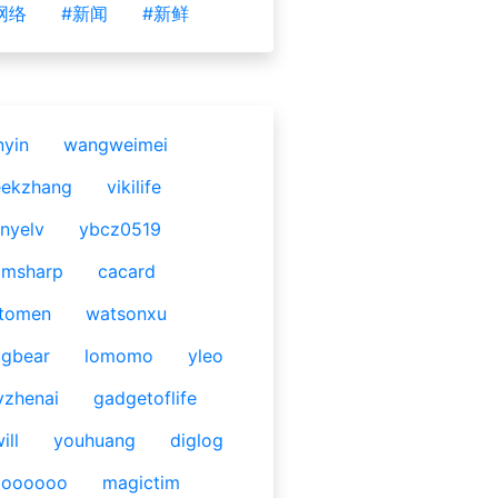
网络
#新闻
#新鲜
nyin
wangweimei
eekzhang
vikilife
nyelv
ybcz0519
omsharp
cacard
tomen
watsonxu
gbear
lomomo
yleo
yzhenai
gadgetoflife
ill
youhuang
diglog
ooooooo
magictim