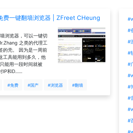
费一键翻墙浏览器 | ZFreet CHeung
#
#
费翻墙浏览器，可以一键切
#
r.Zhang 之类的代理工
签的壳。 因为是一周前
#
这工具能用到多久，他
是只能用一段时间就被
#
D......
#
#免费
#国产
#浏览器
#翻墙
#
#
#w
#
#