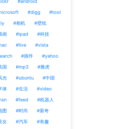
lickr
#android
icrosoft
#digg
#tool
iy
#相机
#壁纸
插画
#ipad
#科技
mac
#live
#vista
earch
#插件
#yahoo
美国
#mp3
#雅虎
风光
#ubuntu
#中国
字体
#生活
#video
msn
#feed
#机器人
地图
#时尚
#新奇
美女
#汽车
#有趣