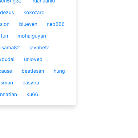
son5ng32
huahuaniu
idezus
kokotaro
sion
blueven
neo886
fun
mohaiguyan
nisama82
javabeta
ybudai
unloved
cause
beatlesan
hung
osman
easyba
nnatian
ku66