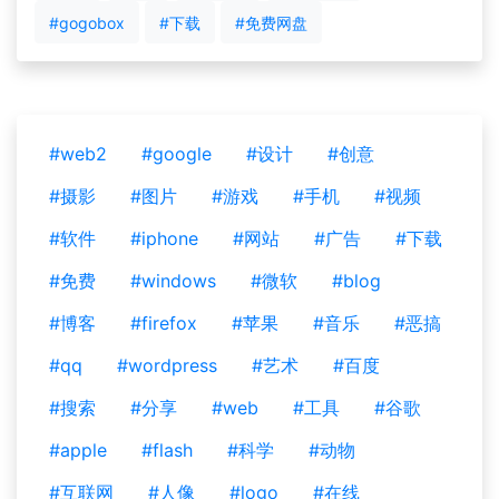
#gogobox
#下载
#免费网盘
#web2
#google
#设计
#创意
#摄影
#图片
#游戏
#手机
#视频
#软件
#iphone
#网站
#广告
#下载
#免费
#windows
#微软
#blog
#博客
#firefox
#苹果
#音乐
#恶搞
#qq
#wordpress
#艺术
#百度
#搜索
#分享
#web
#工具
#谷歌
#apple
#flash
#科学
#动物
#互联网
#人像
#logo
#在线