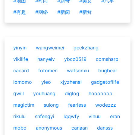
#地图
#时尚
#新奇
#美女
#汽车
#有趣
#网络
#新闻
#新鲜
yinyin
wangweimei
geekzhang
vikilife
hanyelv
ybcz0519
comsharp
cacard
fotomen
watsonxu
bugbear
lomomo
yleo
xjyzhenai
gadgetoflife
qwill
youhuang
diglog
hooooooo
magictim
sulong
fearless
wodezzz
rikulu
shfengyi
lqqwfy
vinuu
eran
mobo
anonymous
canaan
dansss