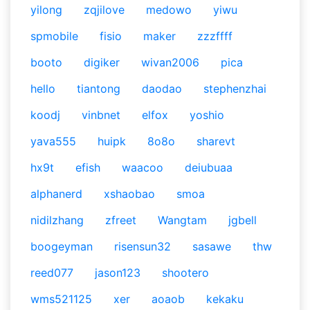
yilong
zqjilove
medowo
yiwu
spmobile
fisio
maker
zzzffff
booto
digiker
wivan2006
pica
hello
tiantong
daodao
stephenzhai
koodj
vinbnet
elfox
yoshio
yava555
huipk
8o8o
sharevt
hx9t
efish
waacoo
deiubuaa
alphanerd
xshaobao
smoa
nidilzhang
zfreet
Wangtam
jgbell
boogeyman
risensun32
sasawe
thw
reed077
jason123
shootero
wms521125
xer
aoaob
kekaku