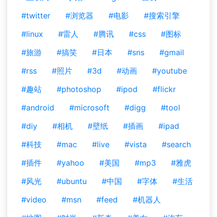
#twitter
#浏览器
#电影
#搜索引擎
#linux
#雷人
#腾讯
#css
#图标
#旅游
#搞笑
#日本
#sns
#gmail
#rss
#照片
#3d
#动画
#youtube
#趣站
#photoshop
#ipod
#flickr
#android
#microsoft
#digg
#tool
#diy
#相机
#壁纸
#插画
#ipad
#科技
#mac
#live
#vista
#search
#插件
#yahoo
#美国
#mp3
#雅虎
#风光
#ubuntu
#中国
#字体
#生活
#video
#msn
#feed
#机器人