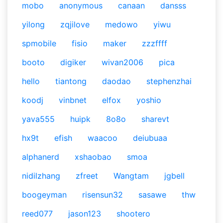
mobo
anonymous
canaan
dansss
yilong
zqjilove
medowo
yiwu
spmobile
fisio
maker
zzzffff
booto
digiker
wivan2006
pica
hello
tiantong
daodao
stephenzhai
koodj
vinbnet
elfox
yoshio
yava555
huipk
8o8o
sharevt
hx9t
efish
waacoo
deiubuaa
alphanerd
xshaobao
smoa
nidilzhang
zfreet
Wangtam
jgbell
boogeyman
risensun32
sasawe
thw
reed077
jason123
shootero