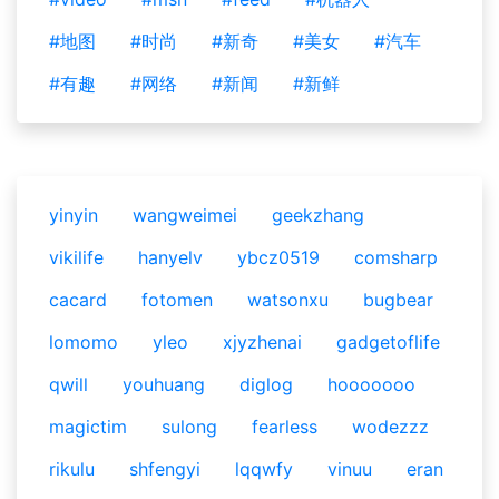
#地图
#时尚
#新奇
#美女
#汽车
#有趣
#网络
#新闻
#新鲜
yinyin
wangweimei
geekzhang
vikilife
hanyelv
ybcz0519
comsharp
cacard
fotomen
watsonxu
bugbear
lomomo
yleo
xjyzhenai
gadgetoflife
qwill
youhuang
diglog
hooooooo
magictim
sulong
fearless
wodezzz
rikulu
shfengyi
lqqwfy
vinuu
eran