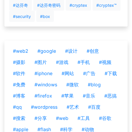
#达芬奇
#达芬奇密码
#cryptex
#cryptex™
#security
#box
#web2
#google
#设计
#创意
#摄影
#图片
#游戏
#手机
#视频
#软件
#iphone
#网站
#广告
#下载
#免费
#windows
#微软
#blog
#博客
#firefox
#苹果
#音乐
#恶搞
#qq
#wordpress
#艺术
#百度
#搜索
#分享
#web
#工具
#谷歌
#apple
#flash
#科学
#动物