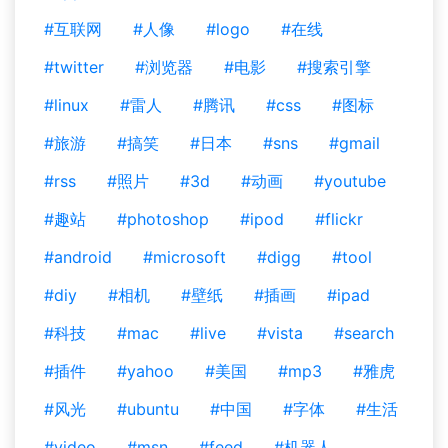
#互联网
#人像
#logo
#在线
#twitter
#浏览器
#电影
#搜索引擎
#linux
#雷人
#腾讯
#css
#图标
#旅游
#搞笑
#日本
#sns
#gmail
#rss
#照片
#3d
#动画
#youtube
#趣站
#photoshop
#ipod
#flickr
#android
#microsoft
#digg
#tool
#diy
#相机
#壁纸
#插画
#ipad
#科技
#mac
#live
#vista
#search
#插件
#yahoo
#美国
#mp3
#雅虎
#风光
#ubuntu
#中国
#字体
#生活
#video
#msn
#feed
#机器人