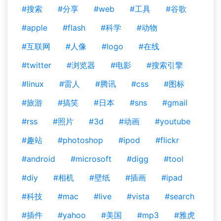
#搜索
#分享
#web
#工具
#谷歌
#apple
#flash
#科学
#动物
#互联网
#人像
#logo
#在线
#twitter
#浏览器
#电影
#搜索引擎
#linux
#雷人
#腾讯
#css
#图标
#旅游
#搞笑
#日本
#sns
#gmail
#rss
#照片
#3d
#动画
#youtube
#趣站
#photoshop
#ipod
#flickr
#android
#microsoft
#digg
#tool
#diy
#相机
#壁纸
#插画
#ipad
#科技
#mac
#live
#vista
#search
#插件
#yahoo
#美国
#mp3
#雅虎