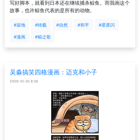
写好脚本，就看到日本还在继续捕杀鲸鱼。而我画这个
故事，也许鲸鱼代表的是所有的动物。
#寂地
#转载
#自然
#和平
#星星闪
#漫画
#鲸之歌
吴淼搞笑四格漫画：迈克和小子
2009-10-30 8:36