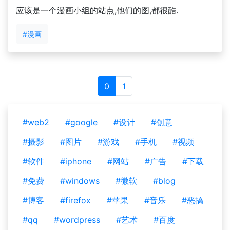
应该是一个漫画小组的站点,他们的图,都很酷.
#漫画
0
1
#web2
#google
#设计
#创意
#摄影
#图片
#游戏
#手机
#视频
#软件
#iphone
#网站
#广告
#下载
#免费
#windows
#微软
#blog
#博客
#firefox
#苹果
#音乐
#恶搞
#qq
#wordpress
#艺术
#百度