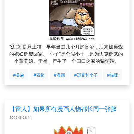
“迈克”是只土猫，早年当过几个月的盲流，后来被吴淼
的媳妇绑架回家。“小子”是个假小子，是为迈克绑来的
一个童养媳。于是，产生了一个四口之家的猫笑话。
#吴淼
#四格
#漫画
#迈克和小子
#猫咪
【雷人】如果所有漫画人物都长同一张脸
2009-8-28 1:1