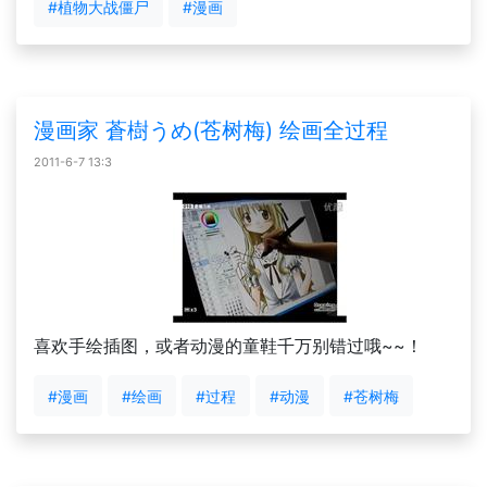
#植物大战僵尸
#漫画
漫画家 蒼樹うめ(苍树梅) 绘画全过程
2011-6-7 13:3
喜欢手绘插图，或者动漫的童鞋千万别错过哦~~！
#漫画
#绘画
#过程
#动漫
#苍树梅