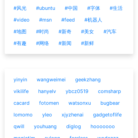
#风光
#ubuntu
#中国
#字体
#生活
#video
#msn
#feed
#机器人
#地图
#时尚
#新奇
#美女
#汽车
#有趣
#网络
#新闻
#新鲜
yinyin
wangweimei
geekzhang
vikilife
hanyelv
ybcz0519
comsharp
cacard
fotomen
watsonxu
bugbear
lomomo
yleo
xjyzhenai
gadgetoflife
qwill
youhuang
diglog
hooooooo