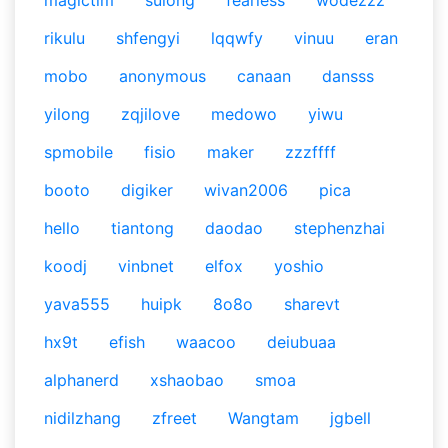
magictim
sulong
fearless
wodezzz
rikulu
shfengyi
lqqwfy
vinuu
eran
mobo
anonymous
canaan
dansss
yilong
zqjilove
medowo
yiwu
spmobile
fisio
maker
zzzffff
booto
digiker
wivan2006
pica
hello
tiantong
daodao
stephenzhai
koodj
vinbnet
elfox
yoshio
yava555
huipk
8o8o
sharevt
hx9t
efish
waacoo
deiubuaa
alphanerd
xshaobao
smoa
nidilzhang
zfreet
Wangtam
jgbell