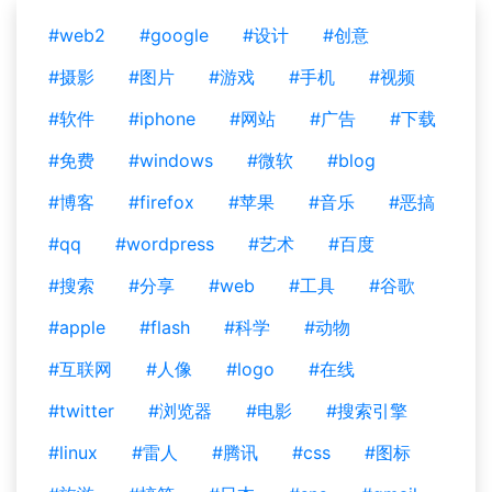
#web2
#google
#设计
#创意
#摄影
#图片
#游戏
#手机
#视频
#软件
#iphone
#网站
#广告
#下载
#免费
#windows
#微软
#blog
#博客
#firefox
#苹果
#音乐
#恶搞
#qq
#wordpress
#艺术
#百度
#搜索
#分享
#web
#工具
#谷歌
#apple
#flash
#科学
#动物
#互联网
#人像
#logo
#在线
#twitter
#浏览器
#电影
#搜索引擎
#linux
#雷人
#腾讯
#css
#图标