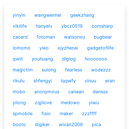
yinyin
wangweimei
geekzhang
vikilife
hanyelv
ybcz0519
comsharp
cacard
fotomen
watsonxu
bugbear
lomomo
yleo
xjyzhenai
gadgetoflife
qwill
youhuang
diglog
hooooooo
magictim
sulong
fearless
wodezzz
rikulu
shfengyi
lqqwfy
vinuu
eran
mobo
anonymous
canaan
dansss
yilong
zqjilove
medowo
yiwu
spmobile
fisio
maker
zzzffff
booto
digiker
wivan2006
pica