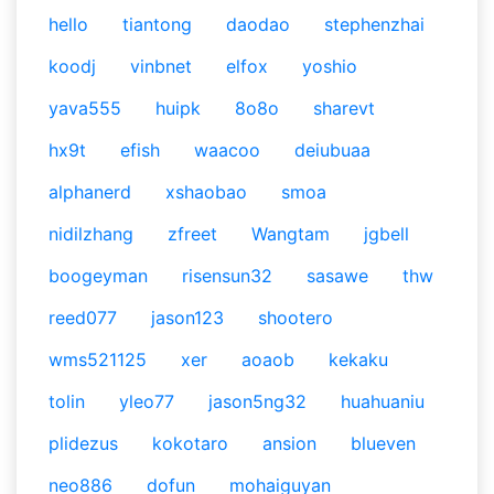
hello
tiantong
daodao
stephenzhai
koodj
vinbnet
elfox
yoshio
yava555
huipk
8o8o
sharevt
hx9t
efish
waacoo
deiubuaa
alphanerd
xshaobao
smoa
nidilzhang
zfreet
Wangtam
jgbell
boogeyman
risensun32
sasawe
thw
reed077
jason123
shootero
wms521125
xer
aoaob
kekaku
tolin
yleo77
jason5ng32
huahuaniu
plidezus
kokotaro
ansion
blueven
neo886
dofun
mohaiguyan