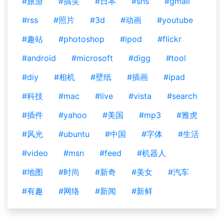
#旅游
#搞笑
#日本
#sns
#gmail
#rss
#照片
#3d
#动画
#youtube
#趣站
#photoshop
#ipod
#flickr
#android
#microsoft
#digg
#tool
#diy
#相机
#壁纸
#插画
#ipad
#科技
#mac
#live
#vista
#search
#插件
#yahoo
#美国
#mp3
#雅虎
#风光
#ubuntu
#中国
#字体
#生活
#video
#msn
#feed
#机器人
#地图
#时尚
#新奇
#美女
#汽车
#有趣
#网络
#新闻
#新鲜