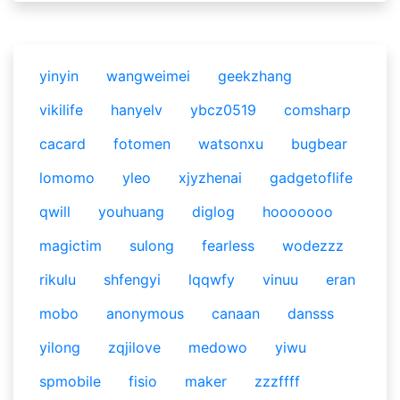
yinyin
wangweimei
geekzhang
vikilife
hanyelv
ybcz0519
comsharp
cacard
fotomen
watsonxu
bugbear
lomomo
yleo
xjyzhenai
gadgetoflife
qwill
youhuang
diglog
hooooooo
magictim
sulong
fearless
wodezzz
rikulu
shfengyi
lqqwfy
vinuu
eran
mobo
anonymous
canaan
dansss
yilong
zqjilove
medowo
yiwu
spmobile
fisio
maker
zzzffff