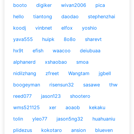
booto
digiker
wivan2006
pica
hello
tiantong
daodao
stephenzhai
koodj
vinbnet
elfox
yoshio
yava555
huipk
8o8o
sharevt
hx9t
efish
waacoo
deiubuaa
alphanerd
xshaobao
smoa
nidilzhang
zfreet
Wangtam
jgbell
boogeyman
risensun32
sasawe
thw
reed077
jason123
shootero
wms521125
xer
aoaob
kekaku
tolin
yleo77
jason5ng32
huahuaniu
plidezus
kokotaro
ansion
blueven