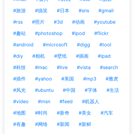
#旅游
#搞笑
#日本
#sns
#gmail
#rss
#照片
#3d
#动画
#youtube
#趣站
#photoshop
#ipod
#flickr
#android
#microsoft
#digg
#tool
#diy
#相机
#壁纸
#插画
#ipad
#科技
#mac
#live
#vista
#search
#插件
#yahoo
#美国
#mp3
#雅虎
#风光
#ubuntu
#中国
#字体
#生活
#video
#msn
#feed
#机器人
#地图
#时尚
#新奇
#美女
#汽车
#有趣
#网络
#新闻
#新鲜