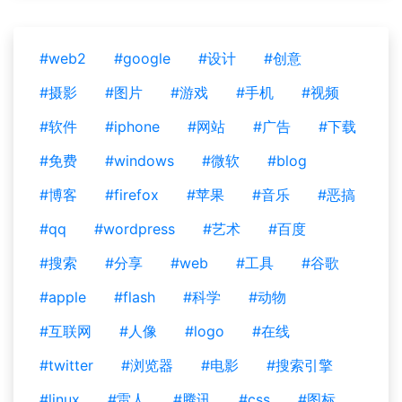
#web2
#google
#设计
#创意
#摄影
#图片
#游戏
#手机
#视频
#软件
#iphone
#网站
#广告
#下载
#免费
#windows
#微软
#blog
#博客
#firefox
#苹果
#音乐
#恶搞
#qq
#wordpress
#艺术
#百度
#搜索
#分享
#web
#工具
#谷歌
#apple
#flash
#科学
#动物
#互联网
#人像
#logo
#在线
#twitter
#浏览器
#电影
#搜索引擎
#linux
#雷人
#腾讯
#css
#图标