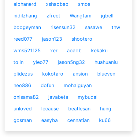
alphanerd
xshaobao
smoa
nidilzhang
zfreet
Wangtam
jgbell
boogeyman
risensun32
sasawe
thw
reed077
jason123
shootero
wms521125
xer
aoaob
kekaku
tolin
yleo77
jason5ng32
huahuaniu
plidezus
kokotaro
ansion
blueven
neo886
dofun
mohaiguyan
onisama82
javabeta
mybudai
unloved
lecause
beatlesan
hung
gosman
easyba
cennatian
ku66