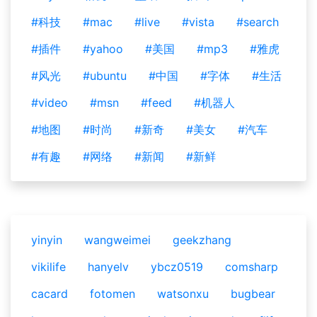
#科技
#mac
#live
#vista
#search
#插件
#yahoo
#美国
#mp3
#雅虎
#风光
#ubuntu
#中国
#字体
#生活
#video
#msn
#feed
#机器人
#地图
#时尚
#新奇
#美女
#汽车
#有趣
#网络
#新闻
#新鲜
yinyin
wangweimei
geekzhang
vikilife
hanyelv
ybcz0519
comsharp
cacard
fotomen
watsonxu
bugbear