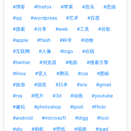
#博客
#firefox
#苹果
#音乐
#恶搞
#qq
#wordpress
#艺术
#百度
#搜索
#分享
#web
#工具
#谷歌
#apple
#flash
#科学
#动物
#互联网
#人像
#logo
#在线
#twitter
#浏览器
#电影
#搜索引擎
#linux
#雷人
#腾讯
#css
#图标
#旅游
#搞笑
#日本
#sns
#gmail
#rss
#照片
#3d
#动画
#youtube
#趣站
#photoshop
#ipod
#flickr
#android
#microsoft
#digg
#tool
#diy
#相机
#壁纸
#插画
#ipad