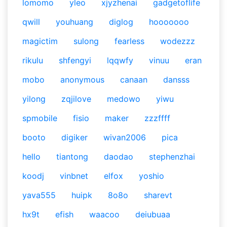
lomomo
yleo
xjyzhenai
gadgetoflife
qwill
youhuang
diglog
hooooooo
magictim
sulong
fearless
wodezzz
rikulu
shfengyi
lqqwfy
vinuu
eran
mobo
anonymous
canaan
dansss
yilong
zqjilove
medowo
yiwu
spmobile
fisio
maker
zzzffff
booto
digiker
wivan2006
pica
hello
tiantong
daodao
stephenzhai
koodj
vinbnet
elfox
yoshio
yava555
huipk
8o8o
sharevt
hx9t
efish
waacoo
deiubuaa