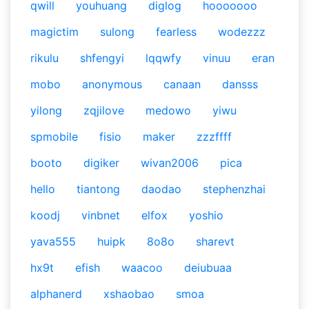
qwill
youhuang
diglog
hooooooo
magictim
sulong
fearless
wodezzz
rikulu
shfengyi
lqqwfy
vinuu
eran
mobo
anonymous
canaan
dansss
yilong
zqjilove
medowo
yiwu
spmobile
fisio
maker
zzzffff
booto
digiker
wivan2006
pica
hello
tiantong
daodao
stephenzhai
koodj
vinbnet
elfox
yoshio
yava555
huipk
8o8o
sharevt
hx9t
efish
waacoo
deiubuaa
alphanerd
xshaobao
smoa