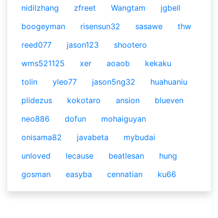
nidilzhang
zfreet
Wangtam
jgbell
boogeyman
risensun32
sasawe
thw
reed077
jason123
shootero
wms521125
xer
aoaob
kekaku
tolin
yleo77
jason5ng32
huahuaniu
plidezus
kokotaro
ansion
blueven
neo886
dofun
mohaiguyan
onisama82
javabeta
mybudai
unloved
lecause
beatlesan
hung
gosman
easyba
cennatian
ku66