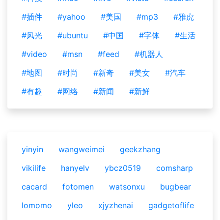
#插件
#yahoo
#美国
#mp3
#雅虎
#风光
#ubuntu
#中国
#字体
#生活
#video
#msn
#feed
#机器人
#地图
#时尚
#新奇
#美女
#汽车
#有趣
#网络
#新闻
#新鲜
yinyin
wangweimei
geekzhang
vikilife
hanyelv
ybcz0519
comsharp
cacard
fotomen
watsonxu
bugbear
lomomo
yleo
xjyzhenai
gadgetoflife