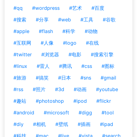
#qq
#wordpress
#艺术
#百度
#搜索
#分享
#web
#工具
#谷歌
#apple
#flash
#科学
#动物
#互联网
#人像
#logo
#在线
#twitter
#浏览器
#电影
#搜索引擎
#linux
#雷人
#腾讯
#css
#图标
#旅游
#搞笑
#日本
#sns
#gmail
#rss
#照片
#3d
#动画
#youtube
#趣站
#photoshop
#ipod
#flickr
#android
#microsoft
#digg
#tool
#diy
#相机
#壁纸
#插画
#ipad
#科技
#mac
#live
#vista
#search