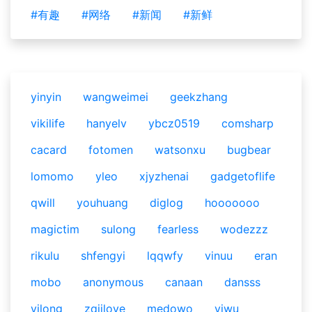
#有趣
#网络
#新闻
#新鲜
yinyin
wangweimei
geekzhang
vikilife
hanyelv
ybcz0519
comsharp
cacard
fotomen
watsonxu
bugbear
lomomo
yleo
xjyzhenai
gadgetoflife
qwill
youhuang
diglog
hooooooo
magictim
sulong
fearless
wodezzz
rikulu
shfengyi
lqqwfy
vinuu
eran
mobo
anonymous
canaan
dansss
yilong
zqjilove
medowo
yiwu