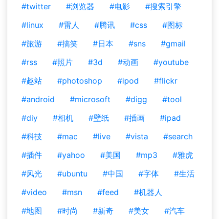
#twitter
#浏览器
#电影
#搜索引擎
#linux
#雷人
#腾讯
#css
#图标
#旅游
#搞笑
#日本
#sns
#gmail
#rss
#照片
#3d
#动画
#youtube
#趣站
#photoshop
#ipod
#flickr
#android
#microsoft
#digg
#tool
#diy
#相机
#壁纸
#插画
#ipad
#科技
#mac
#live
#vista
#search
#插件
#yahoo
#美国
#mp3
#雅虎
#风光
#ubuntu
#中国
#字体
#生活
#video
#msn
#feed
#机器人
#地图
#时尚
#新奇
#美女
#汽车