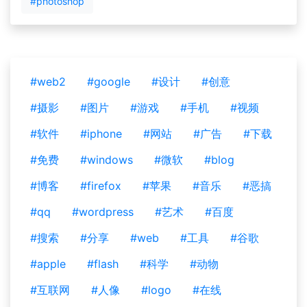
#photoshop
#web2
#google
#设计
#创意
#摄影
#图片
#游戏
#手机
#视频
#软件
#iphone
#网站
#广告
#下载
#免费
#windows
#微软
#blog
#博客
#firefox
#苹果
#音乐
#恶搞
#qq
#wordpress
#艺术
#百度
#搜索
#分享
#web
#工具
#谷歌
#apple
#flash
#科学
#动物
#互联网
#人像
#logo
#在线