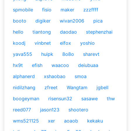
spmobile
fisio
maker
zzzffff
booto
digiker
wivan2006
pica
hello
tiantong
daodao
stephenzhai
koodj
vinbnet
elfox
yoshio
yava555
huipk
8o8o
sharevt
hx9t
efish
waacoo
deiubuaa
alphanerd
xshaobao
smoa
nidilzhang
zfreet
Wangtam
jgbell
boogeyman
risensun32
sasawe
thw
reed077
jason123
shootero
wms521125
xer
aoaob
kekaku