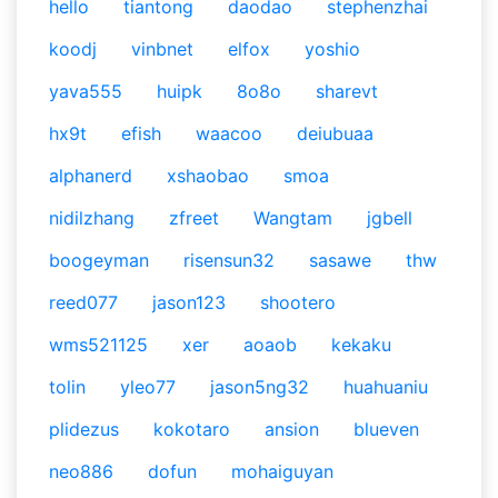
hello
tiantong
daodao
stephenzhai
koodj
vinbnet
elfox
yoshio
yava555
huipk
8o8o
sharevt
hx9t
efish
waacoo
deiubuaa
alphanerd
xshaobao
smoa
nidilzhang
zfreet
Wangtam
jgbell
boogeyman
risensun32
sasawe
thw
reed077
jason123
shootero
wms521125
xer
aoaob
kekaku
tolin
yleo77
jason5ng32
huahuaniu
plidezus
kokotaro
ansion
blueven
neo886
dofun
mohaiguyan