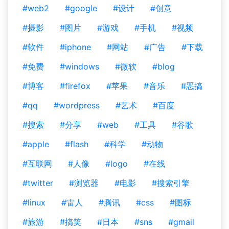
#web2
#google
#设计
#创意
#摄影
#图片
#游戏
#手机
#视频
#软件
#iphone
#网站
#广告
#下载
#免费
#windows
#微软
#blog
#博客
#firefox
#苹果
#音乐
#恶搞
#qq
#wordpress
#艺术
#百度
#搜索
#分享
#web
#工具
#谷歌
#apple
#flash
#科学
#动物
#互联网
#人像
#logo
#在线
#twitter
#浏览器
#电影
#搜索引擎
#linux
#雷人
#腾讯
#css
#图标
#旅游
#搞笑
#日本
#sns
#gmail