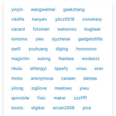
yinyin
wangweimei
geekzhang
vikilife
hanyelv
ybcz0519
comsharp
cacard
fotomen
watsonxu
bugbear
lomomo
yleo
xjyzhenai
gadgetoflife
qwill
youhuang
diglog
hooooooo
magictim
sulong
fearless
wodezzz
rikulu
shfengyi
lqqwfy
vinuu
eran
mobo
anonymous
canaan
dansss
yilong
zqjilove
medowo
yiwu
spmobile
fisio
maker
zzzffff
booto
digiker
wivan2006
pica