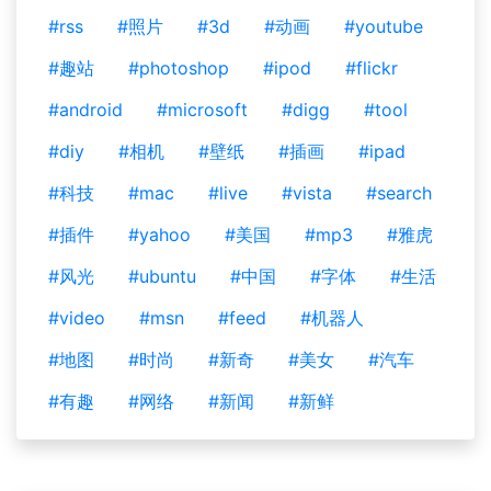
#rss
#照片
#3d
#动画
#youtube
#趣站
#photoshop
#ipod
#flickr
#android
#microsoft
#digg
#tool
#diy
#相机
#壁纸
#插画
#ipad
#科技
#mac
#live
#vista
#search
#插件
#yahoo
#美国
#mp3
#雅虎
#风光
#ubuntu
#中国
#字体
#生活
#video
#msn
#feed
#机器人
#地图
#时尚
#新奇
#美女
#汽车
#有趣
#网络
#新闻
#新鲜