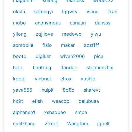
magictim
sulong
fearless
wodezzz
rikulu
shfengyi
lqqwfy
vinuu
eran
mobo
anonymous
canaan
dansss
yilong
zqjilove
medowo
yiwu
spmobile
fisio
maker
zzzffff
booto
digiker
wivan2006
pica
hello
tiantong
daodao
stephenzhai
koodj
vinbnet
elfox
yoshio
yava555
huipk
8o8o
sharevt
hx9t
efish
waacoo
deiubuaa
alphanerd
xshaobao
smoa
nidilzhang
zfreet
Wangtam
jgbell