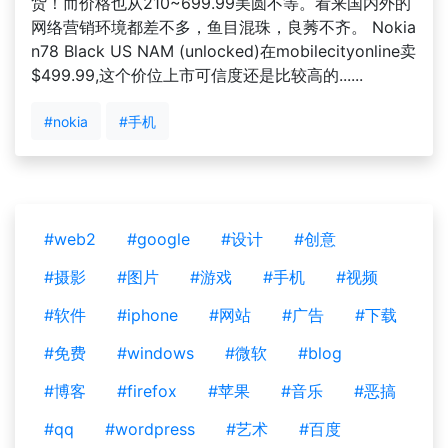
货！而价格也从210~699.99美圆不等。看来国内外的
网络营销环境都差不多，鱼目混珠，良莠不齐。 Nokia
n78 Black US NAM (unlocked)在mobilecityonline卖
$499.99,这个价位上市可信度还是比较高的......
#nokia
#手机
#web2
#google
#设计
#创意
#摄影
#图片
#游戏
#手机
#视频
#软件
#iphone
#网站
#广告
#下载
#免费
#windows
#微软
#blog
#博客
#firefox
#苹果
#音乐
#恶搞
#qq
#wordpress
#艺术
#百度