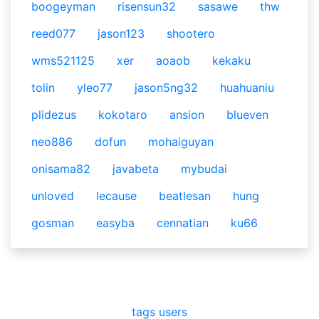
boogeyman
risensun32
sasawe
thw
reed077
jason123
shootero
wms521125
xer
aoaob
kekaku
tolin
yleo77
jason5ng32
huahuaniu
plidezus
kokotaro
ansion
blueven
neo886
dofun
mohaiguyan
onisama82
javabeta
mybudai
unloved
lecause
beatlesan
hung
gosman
easyba
cennatian
ku66
tags
users