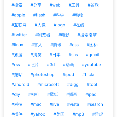
#搜索
#分享
#web
#工具
#谷歌
#apple
#flash
#科学
#动物
#互联网
#人像
#logo
#在线
#twitter
#浏览器
#电影
#搜索引擎
#linux
#雷人
#腾讯
#css
#图标
#旅游
#搞笑
#日本
#sns
#gmail
#rss
#照片
#3d
#动画
#youtube
#趣站
#photoshop
#ipod
#flickr
#android
#microsoft
#digg
#tool
#diy
#相机
#壁纸
#插画
#ipad
#科技
#mac
#live
#vista
#search
#插件
#yahoo
#美国
#mp3
#雅虎