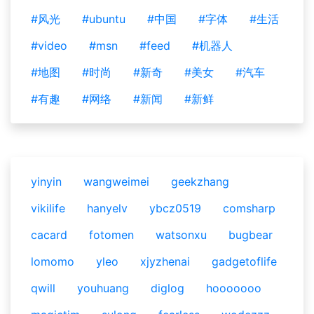
#风光
#ubuntu
#中国
#字体
#生活
#video
#msn
#feed
#机器人
#地图
#时尚
#新奇
#美女
#汽车
#有趣
#网络
#新闻
#新鲜
yinyin
wangweimei
geekzhang
vikilife
hanyelv
ybcz0519
comsharp
cacard
fotomen
watsonxu
bugbear
lomomo
yleo
xjyzhenai
gadgetoflife
qwill
youhuang
diglog
hooooooo