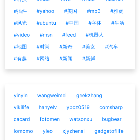
#插件
#yahoo
#美国
#mp3
#雅虎
#风光
#ubuntu
#中国
#字体
#生活
#video
#msn
#feed
#机器人
#地图
#时尚
#新奇
#美女
#汽车
#有趣
#网络
#新闻
#新鲜
yinyin
wangweimei
geekzhang
vikilife
hanyelv
ybcz0519
comsharp
cacard
fotomen
watsonxu
bugbear
lomomo
yleo
xjyzhenai
gadgetoflife