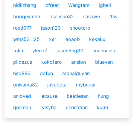
nidilzhang
zfreet
Wangtam
jgbell
boogeyman
risensun32
sasawe
thw
reed077
jason123
shootero
wms521125
xer
aoaob
kekaku
tolin
yleo77
jason5ng32
huahuaniu
plidezus
kokotaro
ansion
blueven
neo886
dofun
mohaiguyan
onisama82
javabeta
mybudai
unloved
lecause
beatlesan
hung
gosman
easyba
cennatian
ku66