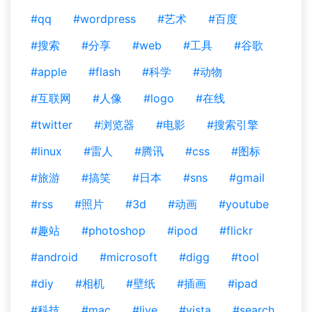
#qq
#wordpress
#艺术
#百度
#搜索
#分享
#web
#工具
#谷歌
#apple
#flash
#科学
#动物
#互联网
#人像
#logo
#在线
#twitter
#浏览器
#电影
#搜索引擎
#linux
#雷人
#腾讯
#css
#图标
#旅游
#搞笑
#日本
#sns
#gmail
#rss
#照片
#3d
#动画
#youtube
#趣站
#photoshop
#ipod
#flickr
#android
#microsoft
#digg
#tool
#diy
#相机
#壁纸
#插画
#ipad
#科技
#mac
#live
#vista
#search