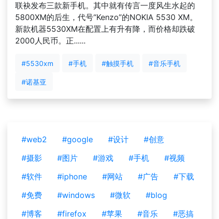
联袂发布三款新手机。其中就有传言一度风生水起的
5800XM的后生，代号“Kenzo”的NOKIA 5530 XM。
新款机器5530XM在配置上有升有降，而价格却跌破
2000人民币。正......
#5530xm
#手机
#触摸手机
#音乐手机
#诺基亚
#web2
#google
#设计
#创意
#摄影
#图片
#游戏
#手机
#视频
#软件
#iphone
#网站
#广告
#下载
#免费
#windows
#微软
#blog
#博客
#firefox
#苹果
#音乐
#恶搞