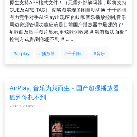
原生支持APE格式文件！（无需外部解码器，即将支持
CUE及APE TAG） 缩略图实现多图自动切换 千千的强
有力竞争对手AirPlay出现!它的UI和音乐播放控制,音乐
周边资源管理功能应该是目前国产播放器中最强的了!
# 歌曲及歌手图片显示,更炫歌词效果 # 独有魔法面板™
控制方式,酷到你想不到 # ......
#airplay
#播放器
#千千静听
#音乐
AirPlay, 音乐为我而生 - 国产超强播放器，
酷到你想不到
2007-7-23 6:51