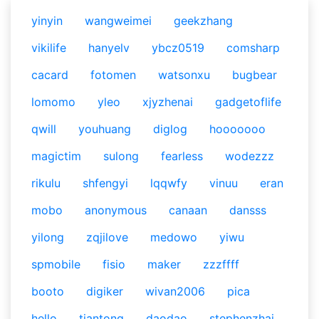
yinyin
wangweimei
geekzhang
vikilife
hanyelv
ybcz0519
comsharp
cacard
fotomen
watsonxu
bugbear
lomomo
yleo
xjyzhenai
gadgetoflife
qwill
youhuang
diglog
hooooooo
magictim
sulong
fearless
wodezzz
rikulu
shfengyi
lqqwfy
vinuu
eran
mobo
anonymous
canaan
dansss
yilong
zqjilove
medowo
yiwu
spmobile
fisio
maker
zzzffff
booto
digiker
wivan2006
pica
hello
tiantong
daodao
stephenzhai