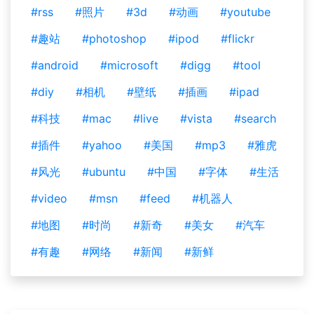
#rss
#照片
#3d
#动画
#youtube
#趣站
#photoshop
#ipod
#flickr
#android
#microsoft
#digg
#tool
#diy
#相机
#壁纸
#插画
#ipad
#科技
#mac
#live
#vista
#search
#插件
#yahoo
#美国
#mp3
#雅虎
#风光
#ubuntu
#中国
#字体
#生活
#video
#msn
#feed
#机器人
#地图
#时尚
#新奇
#美女
#汽车
#有趣
#网络
#新闻
#新鲜