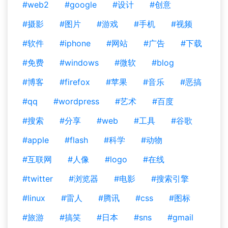
#web2
#google
#设计
#创意
#摄影
#图片
#游戏
#手机
#视频
#软件
#iphone
#网站
#广告
#下载
#免费
#windows
#微软
#blog
#博客
#firefox
#苹果
#音乐
#恶搞
#qq
#wordpress
#艺术
#百度
#搜索
#分享
#web
#工具
#谷歌
#apple
#flash
#科学
#动物
#互联网
#人像
#logo
#在线
#twitter
#浏览器
#电影
#搜索引擎
#linux
#雷人
#腾讯
#css
#图标
#旅游
#搞笑
#日本
#sns
#gmail