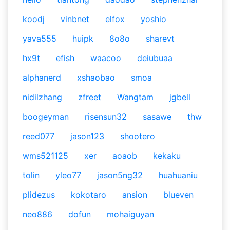
koodj
vinbnet
elfox
yoshio
yava555
huipk
8o8o
sharevt
hx9t
efish
waacoo
deiubuaa
alphanerd
xshaobao
smoa
nidilzhang
zfreet
Wangtam
jgbell
boogeyman
risensun32
sasawe
thw
reed077
jason123
shootero
wms521125
xer
aoaob
kekaku
tolin
yleo77
jason5ng32
huahuaniu
plidezus
kokotaro
ansion
blueven
neo886
dofun
mohaiguyan