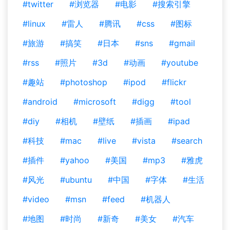
#twitter
#浏览器
#电影
#搜索引擎
#linux
#雷人
#腾讯
#css
#图标
#旅游
#搞笑
#日本
#sns
#gmail
#rss
#照片
#3d
#动画
#youtube
#趣站
#photoshop
#ipod
#flickr
#android
#microsoft
#digg
#tool
#diy
#相机
#壁纸
#插画
#ipad
#科技
#mac
#live
#vista
#search
#插件
#yahoo
#美国
#mp3
#雅虎
#风光
#ubuntu
#中国
#字体
#生活
#video
#msn
#feed
#机器人
#地图
#时尚
#新奇
#美女
#汽车