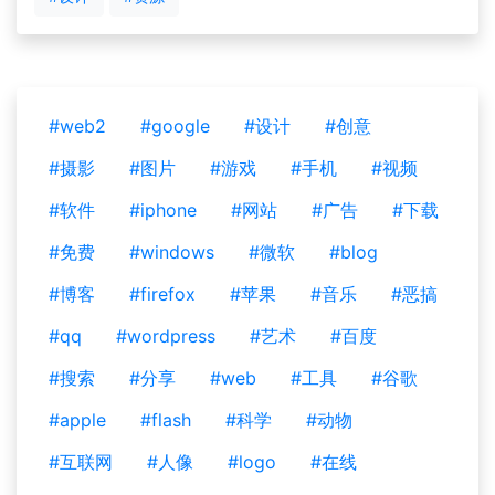
#web2
#google
#设计
#创意
#摄影
#图片
#游戏
#手机
#视频
#软件
#iphone
#网站
#广告
#下载
#免费
#windows
#微软
#blog
#博客
#firefox
#苹果
#音乐
#恶搞
#qq
#wordpress
#艺术
#百度
#搜索
#分享
#web
#工具
#谷歌
#apple
#flash
#科学
#动物
#互联网
#人像
#logo
#在线