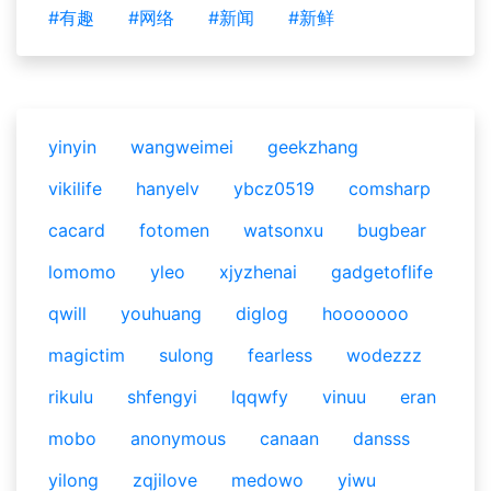
#有趣
#网络
#新闻
#新鲜
yinyin
wangweimei
geekzhang
vikilife
hanyelv
ybcz0519
comsharp
cacard
fotomen
watsonxu
bugbear
lomomo
yleo
xjyzhenai
gadgetoflife
qwill
youhuang
diglog
hooooooo
magictim
sulong
fearless
wodezzz
rikulu
shfengyi
lqqwfy
vinuu
eran
mobo
anonymous
canaan
dansss
yilong
zqjilove
medowo
yiwu