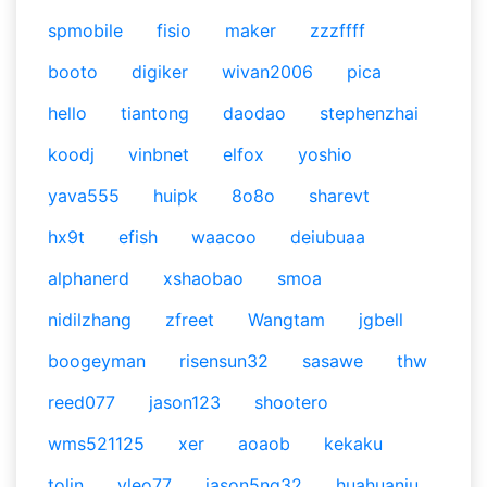
spmobile
fisio
maker
zzzffff
booto
digiker
wivan2006
pica
hello
tiantong
daodao
stephenzhai
koodj
vinbnet
elfox
yoshio
yava555
huipk
8o8o
sharevt
hx9t
efish
waacoo
deiubuaa
alphanerd
xshaobao
smoa
nidilzhang
zfreet
Wangtam
jgbell
boogeyman
risensun32
sasawe
thw
reed077
jason123
shootero
wms521125
xer
aoaob
kekaku
tolin
yleo77
jason5ng32
huahuaniu