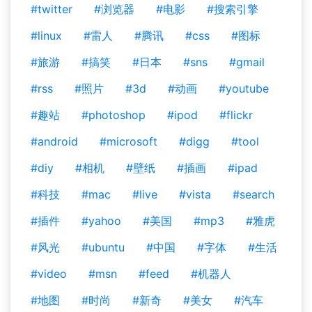
#twitter
#浏览器
#电影
#搜索引擎
#linux
#雷人
#腾讯
#css
#图标
#旅游
#搞笑
#日本
#sns
#gmail
#rss
#照片
#3d
#动画
#youtube
#趣站
#photoshop
#ipod
#flickr
#android
#microsoft
#digg
#tool
#diy
#相机
#壁纸
#插画
#ipad
#科技
#mac
#live
#vista
#search
#插件
#yahoo
#美国
#mp3
#雅虎
#风光
#ubuntu
#中国
#字体
#生活
#video
#msn
#feed
#机器人
#地图
#时尚
#新奇
#美女
#汽车