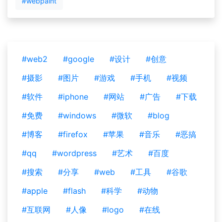
#webpaint
#web2
#google
#设计
#创意
#摄影
#图片
#游戏
#手机
#视频
#软件
#iphone
#网站
#广告
#下载
#免费
#windows
#微软
#blog
#博客
#firefox
#苹果
#音乐
#恶搞
#qq
#wordpress
#艺术
#百度
#搜索
#分享
#web
#工具
#谷歌
#apple
#flash
#科学
#动物
#互联网
#人像
#logo
#在线