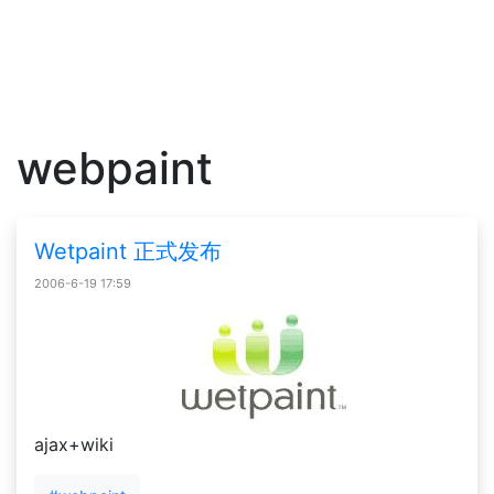
webpaint
Wetpaint 正式发布
2006-6-19 17:59
ajax+wiki