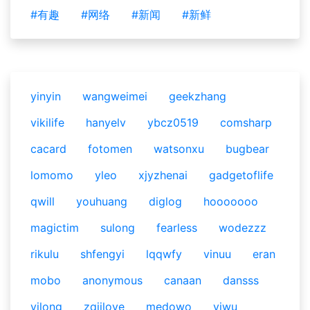
#有趣
#网络
#新闻
#新鲜
yinyin
wangweimei
geekzhang
vikilife
hanyelv
ybcz0519
comsharp
cacard
fotomen
watsonxu
bugbear
lomomo
yleo
xjyzhenai
gadgetoflife
qwill
youhuang
diglog
hooooooo
magictim
sulong
fearless
wodezzz
rikulu
shfengyi
lqqwfy
vinuu
eran
mobo
anonymous
canaan
dansss
yilong
zqjilove
medowo
yiwu