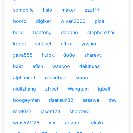
spmobile
fisio
maker
zzzffff
booto
digiker
wivan2006
pica
hello
tiantong
daodao
stephenzhai
koodj
vinbnet
elfox
yoshio
yava555
huipk
8o8o
sharevt
hx9t
efish
waacoo
deiubuaa
alphanerd
xshaobao
smoa
nidilzhang
zfreet
Wangtam
jgbell
boogeyman
risensun32
sasawe
thw
reed077
jason123
shootero
wms521125
xer
aoaob
kekaku