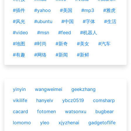
#插件
#yahoo
#美国
#mp3
#雅虎
#风光
#ubuntu
#中国
#字体
#生活
#video
#msn
#feed
#机器人
#地图
#时尚
#新奇
#美女
#汽车
#有趣
#网络
#新闻
#新鲜
yinyin
wangweimei
geekzhang
vikilife
hanyelv
ybcz0519
comsharp
cacard
fotomen
watsonxu
bugbear
lomomo
yleo
xjyzhenai
gadgetoflife