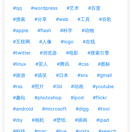
#qq
#wordpress
#艺术
#百度
#搜索
#分享
#web
#工具
#谷歌
#apple
#flash
#科学
#动物
#互联网
#人像
#logo
#在线
#twitter
#浏览器
#电影
#搜索引擎
#linux
#雷人
#腾讯
#css
#图标
#旅游
#搞笑
#日本
#sns
#gmail
#rss
#照片
#3d
#动画
#youtube
#趣站
#photoshop
#ipod
#flickr
#android
#microsoft
#digg
#tool
#diy
#相机
#壁纸
#插画
#ipad
#科技
#mac
#live
#vista
#search