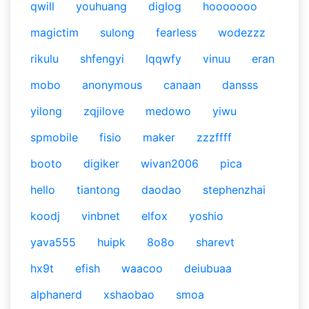
qwill
youhuang
diglog
hooooooo
magictim
sulong
fearless
wodezzz
rikulu
shfengyi
lqqwfy
vinuu
eran
mobo
anonymous
canaan
dansss
yilong
zqjilove
medowo
yiwu
spmobile
fisio
maker
zzzffff
booto
digiker
wivan2006
pica
hello
tiantong
daodao
stephenzhai
koodj
vinbnet
elfox
yoshio
yava555
huipk
8o8o
sharevt
hx9t
efish
waacoo
deiubuaa
alphanerd
xshaobao
smoa