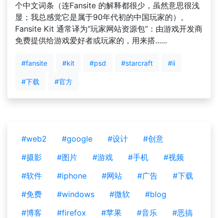
个中文词条（连Fansite 的解释都很少，虽然意思很浅
显；我总感觉它是属于90年代初的中国玩家的）。
Fansite Kit 通常译为“玩家网站资源包”：由游戏开发商
免费提供给游戏爱好者或玩家的，用来搭......
#fansite
#kit
#psd
#starcraft
#ii
#下载
#官方
#web2
#google
#设计
#创意
#摄影
#图片
#游戏
#手机
#视频
#软件
#iphone
#网站
#广告
#下载
#免费
#windows
#微软
#blog
#博客
#firefox
#苹果
#音乐
#恶搞