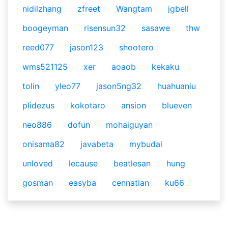
nidilzhang
zfreet
Wangtam
jgbell
boogeyman
risensun32
sasawe
thw
reed077
jason123
shootero
wms521125
xer
aoaob
kekaku
tolin
yleo77
jason5ng32
huahuaniu
plidezus
kokotaro
ansion
blueven
neo886
dofun
mohaiguyan
onisama82
javabeta
mybudai
unloved
lecause
beatlesan
hung
gosman
easyba
cennatian
ku66