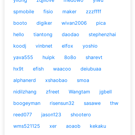
yilong
zqjilove
medowo
yiwu
spmobile
fisio
maker
zzzffff
booto
digiker
wivan2006
pica
hello
tiantong
daodao
stephenzhai
koodj
vinbnet
elfox
yoshio
yava555
huipk
8o8o
sharevt
hx9t
efish
waacoo
deiubuaa
alphanerd
xshaobao
smoa
nidilzhang
zfreet
Wangtam
jgbell
boogeyman
risensun32
sasawe
thw
reed077
jason123
shootero
wms521125
xer
aoaob
kekaku