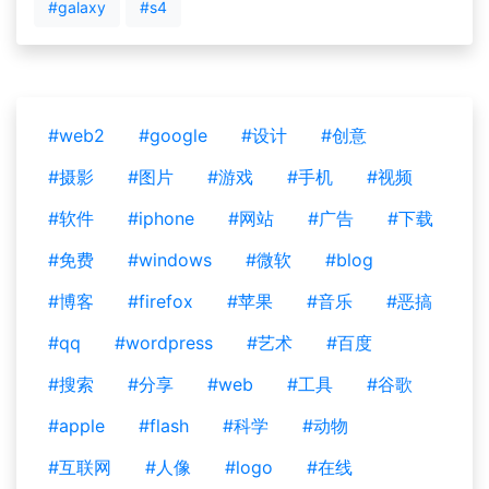
#galaxy
#s4
#web2
#google
#设计
#创意
#摄影
#图片
#游戏
#手机
#视频
#软件
#iphone
#网站
#广告
#下载
#免费
#windows
#微软
#blog
#博客
#firefox
#苹果
#音乐
#恶搞
#qq
#wordpress
#艺术
#百度
#搜索
#分享
#web
#工具
#谷歌
#apple
#flash
#科学
#动物
#互联网
#人像
#logo
#在线