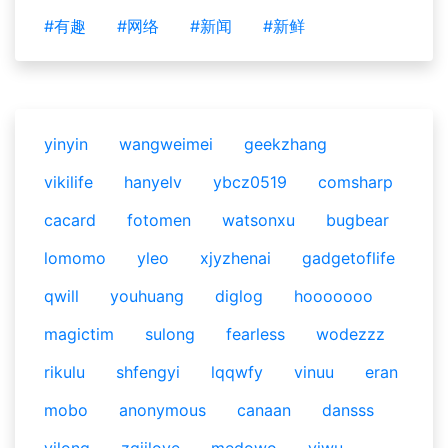
#有趣
#网络
#新闻
#新鲜
yinyin
wangweimei
geekzhang
vikilife
hanyelv
ybcz0519
comsharp
cacard
fotomen
watsonxu
bugbear
lomomo
yleo
xjyzhenai
gadgetoflife
qwill
youhuang
diglog
hooooooo
magictim
sulong
fearless
wodezzz
rikulu
shfengyi
lqqwfy
vinuu
eran
mobo
anonymous
canaan
dansss