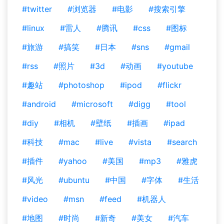
#twitter
#浏览器
#电影
#搜索引擎
#linux
#雷人
#腾讯
#css
#图标
#旅游
#搞笑
#日本
#sns
#gmail
#rss
#照片
#3d
#动画
#youtube
#趣站
#photoshop
#ipod
#flickr
#android
#microsoft
#digg
#tool
#diy
#相机
#壁纸
#插画
#ipad
#科技
#mac
#live
#vista
#search
#插件
#yahoo
#美国
#mp3
#雅虎
#风光
#ubuntu
#中国
#字体
#生活
#video
#msn
#feed
#机器人
#地图
#时尚
#新奇
#美女
#汽车