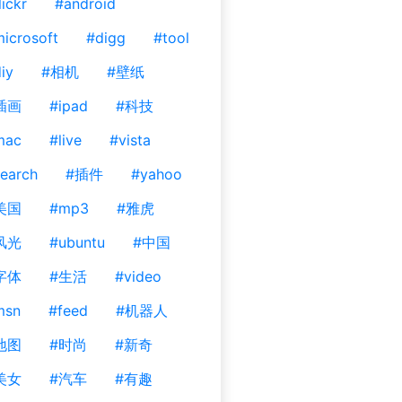
lickr
#android
icrosoft
#digg
#tool
iy
#相机
#壁纸
插画
#ipad
#科技
mac
#live
#vista
earch
#插件
#yahoo
美国
#mp3
#雅虎
风光
#ubuntu
#中国
字体
#生活
#video
msn
#feed
#机器人
地图
#时尚
#新奇
美女
#汽车
#有趣