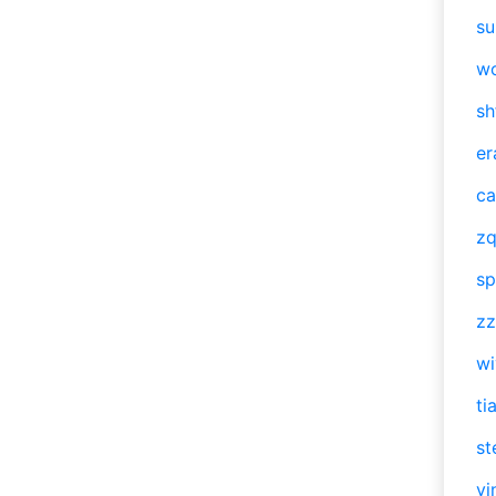
su
w
sh
er
ca
zq
sp
zz
w
ti
st
vi