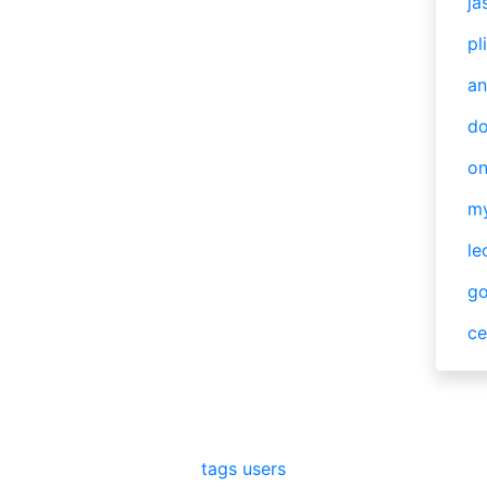
ja
pl
an
do
o
m
le
g
ce
tags
users