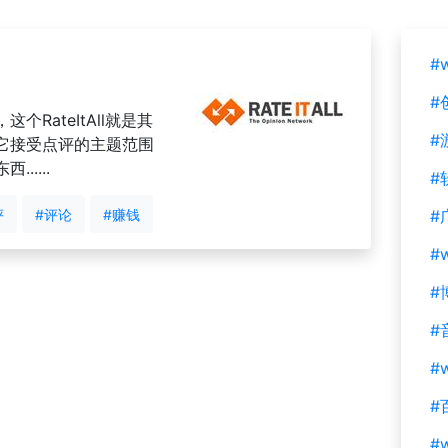
#
#
RateItAll就是其
#
它接受点评的主题范围
....
#
评
#评论
#赚钱
#
#
#
#
#w
#
#