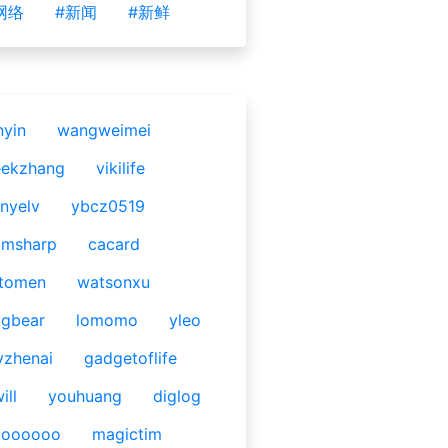
网络
#新闻
#新鲜
nyin
wangweimei
eekzhang
vikilife
nyelv
ybcz0519
omsharp
cacard
tomen
watsonxu
gbear
lomomo
yleo
yzhenai
gadgetoflife
ill
youhuang
diglog
ooooooo
magictim