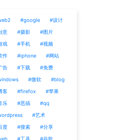
web2
#google
#设计
创意
#摄影
#图片
游戏
#手机
#视频
软件
#iphone
#网站
广告
#下载
#免费
windows
#微软
#blog
博客
#firefox
#苹果
音乐
#恶搞
#qq
ordpress
#艺术
百度
#搜索
#分享
web
#工具
#谷歌