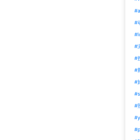
#a
#
#l
#
#
#
#
#s
#
#y
#