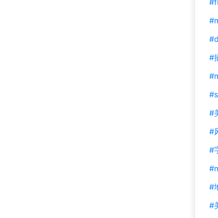
#f
#m
#d
#
#
#s
#
#
#
#
#
#