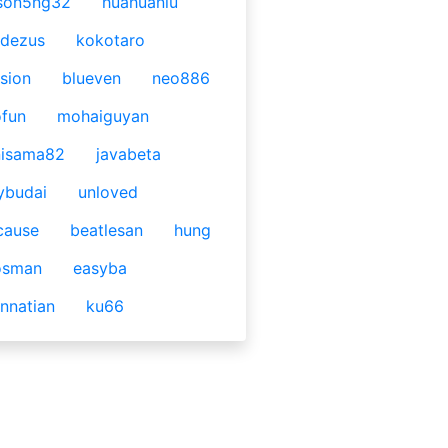
son5ng32
huahuaniu
idezus
kokotaro
sion
blueven
neo886
fun
mohaiguyan
nisama82
javabeta
ybudai
unloved
cause
beatlesan
hung
osman
easyba
nnatian
ku66