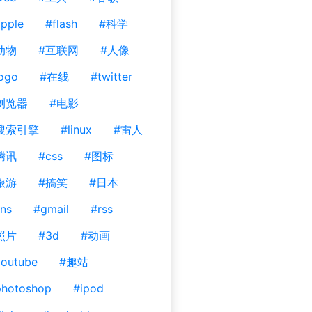
pple
#flash
#科学
动物
#互联网
#人像
ogo
#在线
#twitter
浏览器
#电影
搜索引擎
#linux
#雷人
腾讯
#css
#图标
旅游
#搞笑
#日本
ns
#gmail
#rss
照片
#3d
#动画
outube
#趣站
photoshop
#ipod