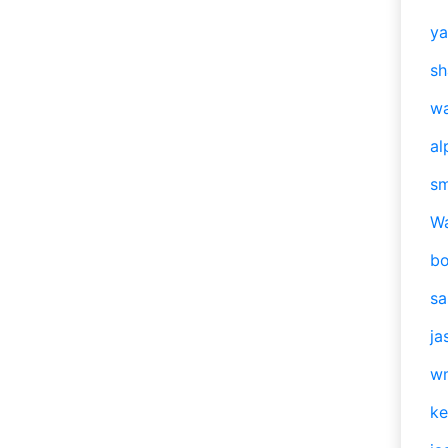
y
sh
w
al
s
W
b
s
ja
w
ke