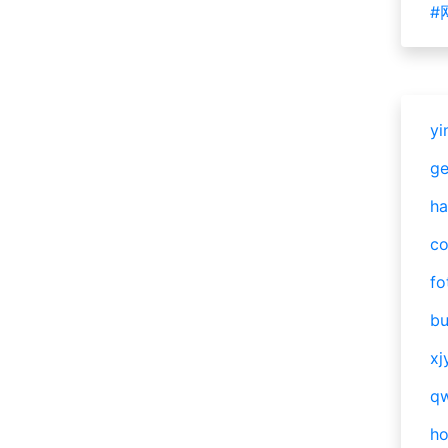
#
yi
g
ha
c
fo
bu
xj
qw
h