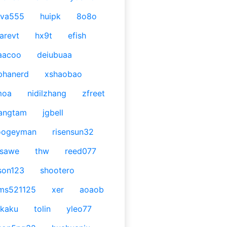
ava555
huipk
8o8o
arevt
hx9t
efish
aacoo
deiubuaa
phanerd
xshaobao
moa
nidilzhang
zfreet
angtam
jgbell
oogeyman
risensun32
asawe
thw
reed077
son123
shootero
ms521125
xer
aoaob
kaku
tolin
yleo77