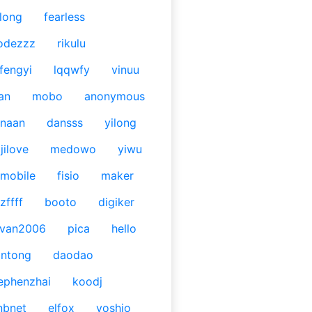
long
fearless
odezzz
rikulu
fengyi
lqqwfy
vinuu
an
mobo
anonymous
naan
dansss
yilong
jilove
medowo
yiwu
mobile
fisio
maker
zffff
booto
digiker
ivan2006
pica
hello
antong
daodao
ephenzhai
koodj
nbnet
elfox
yoshio