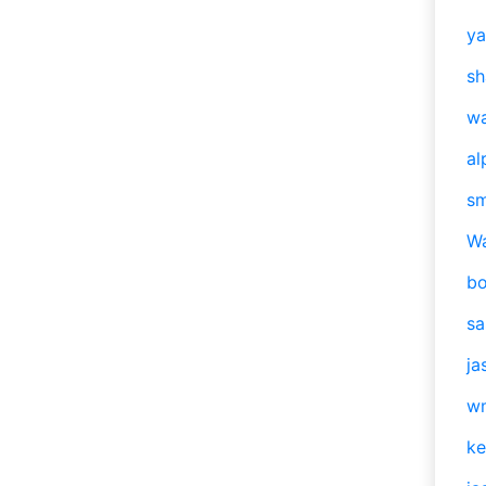
y
sh
w
al
s
W
b
s
ja
w
ke