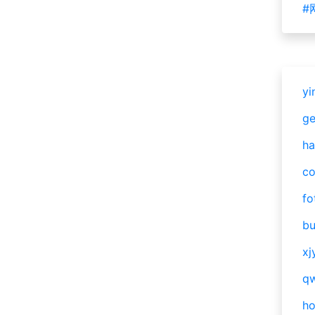
#
yi
g
ha
c
fo
bu
xj
qw
h