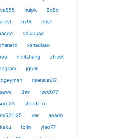
ava555
huipk
8o8o
arevt
hx9t
efish
aacoo
deiubuaa
phanerd
xshaobao
moa
nidilzhang
zfreet
angtam
jgbell
oogeyman
risensun32
asawe
thw
reed077
son123
shootero
ms521125
xer
aoaob
kaku
tolin
yleo77