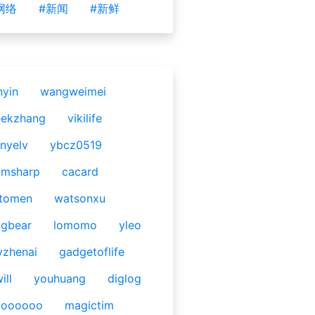
网络
#新闻
#新鲜
nyin
wangweimei
eekzhang
vikilife
nyelv
ybcz0519
omsharp
cacard
tomen
watsonxu
gbear
lomomo
yleo
yzhenai
gadgetoflife
ill
youhuang
diglog
ooooooo
magictim