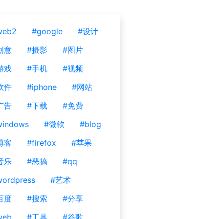
web2
#google
#设计
创意
#摄影
#图片
游戏
#手机
#视频
软件
#iphone
#网站
广告
#下载
#免费
windows
#微软
#blog
博客
#firefox
#苹果
音乐
#恶搞
#qq
ordpress
#艺术
百度
#搜索
#分享
web
#工具
#谷歌