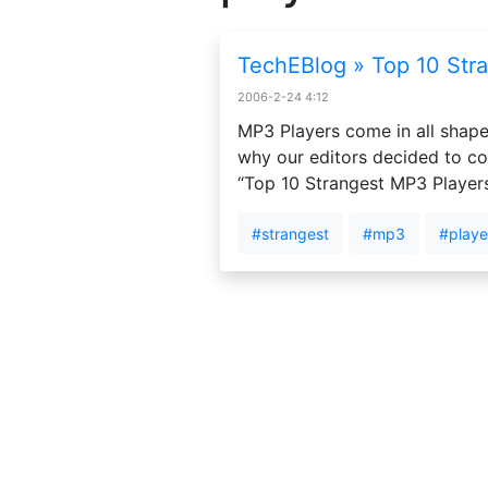
TechEBlog » Top 10 Str
2006-2-24 4:12
MP3 Players come in all shapes
why our editors decided to com
“Top 10 Strangest MP3 Players
#strangest
#mp3
#playe