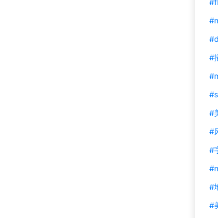
#f
#m
#d
#
#
#s
#
#
#
#
#
#