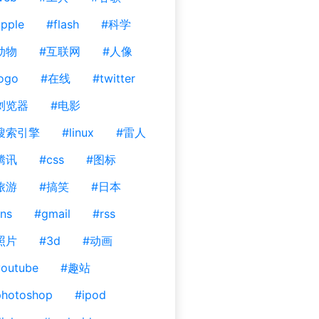
pple
#flash
#科学
动物
#互联网
#人像
ogo
#在线
#twitter
浏览器
#电影
搜索引擎
#linux
#雷人
腾讯
#css
#图标
旅游
#搞笑
#日本
ns
#gmail
#rss
照片
#3d
#动画
outube
#趣站
photoshop
#ipod