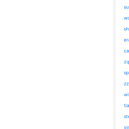
su
w
sh
er
ca
zq
sp
zz
w
ti
st
vi