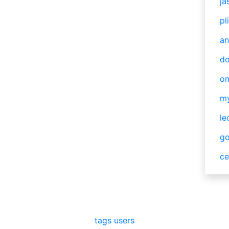
ja
pl
an
do
o
m
le
g
ce
tags
users