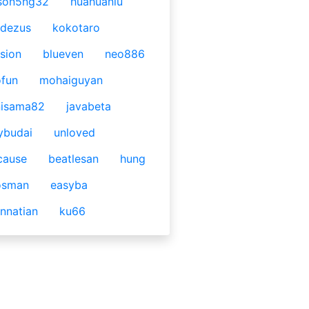
son5ng32
huahuaniu
idezus
kokotaro
sion
blueven
neo886
fun
mohaiguyan
nisama82
javabeta
ybudai
unloved
cause
beatlesan
hung
osman
easyba
nnatian
ku66