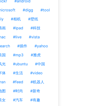
lickr
#android
icrosoft
#digg
#tool
iy
#相机
#壁纸
插画
#ipad
#科技
mac
#live
#vista
earch
#插件
#yahoo
美国
#mp3
#雅虎
风光
#ubuntu
#中国
字体
#生活
#video
msn
#feed
#机器人
地图
#时尚
#新奇
美女
#汽车
#有趣