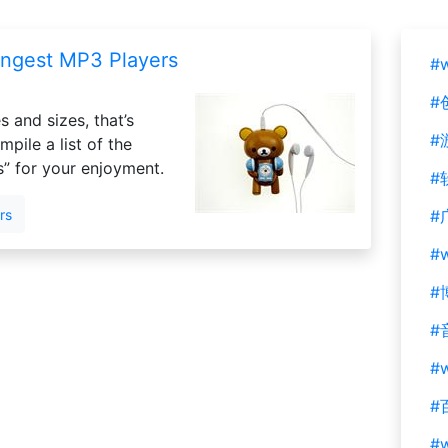
angest MP3 Players
#
#
 and sizes, that’s
#
pile a list of the
” for your enjoyment.
#
rs
#
#
#
#
#w
#
#