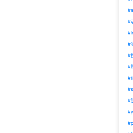
#a
#
#l
#
#
#
#
#s
#
#y
#