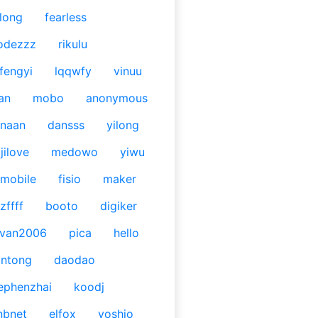
long
fearless
odezzz
rikulu
fengyi
lqqwfy
vinuu
an
mobo
anonymous
naan
dansss
yilong
jilove
medowo
yiwu
mobile
fisio
maker
zffff
booto
digiker
ivan2006
pica
hello
antong
daodao
ephenzhai
koodj
nbnet
elfox
yoshio