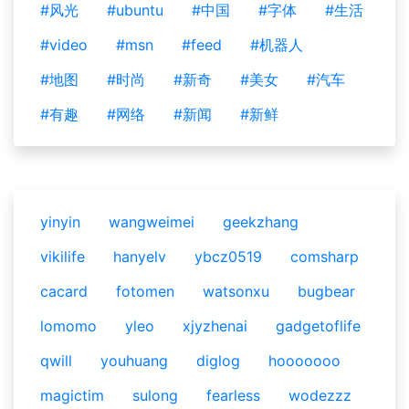
#风光
#ubuntu
#中国
#字体
#生活
#video
#msn
#feed
#机器人
#地图
#时尚
#新奇
#美女
#汽车
#有趣
#网络
#新闻
#新鲜
yinyin
wangweimei
geekzhang
vikilife
hanyelv
ybcz0519
comsharp
cacard
fotomen
watsonxu
bugbear
lomomo
yleo
xjyzhenai
gadgetoflife
qwill
youhuang
diglog
hooooooo
magictim
sulong
fearless
wodezzz