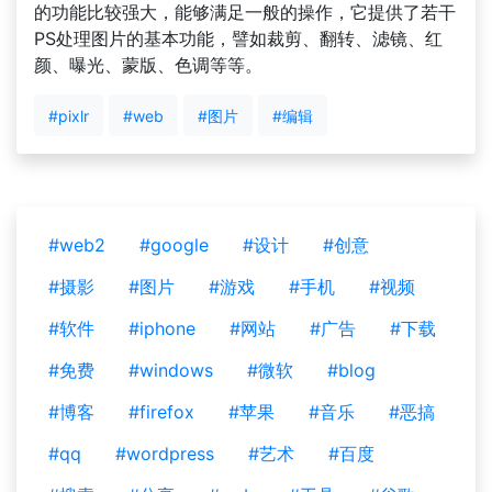
的功能比较强大，能够满足一般的操作，它提供了若干
PS处理图片的基本功能，譬如裁剪、翻转、滤镜、红
颜、曝光、蒙版、色调等等。
#pixlr
#web
#图片
#编辑
#web2
#google
#设计
#创意
#摄影
#图片
#游戏
#手机
#视频
#软件
#iphone
#网站
#广告
#下载
#免费
#windows
#微软
#blog
#博客
#firefox
#苹果
#音乐
#恶搞
#qq
#wordpress
#艺术
#百度