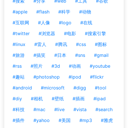
#搜索
#分享
#web
#工具
#谷歌
#apple
#flash
#科学
#动物
#互联网
#人像
#logo
#在线
#twitter
#浏览器
#电影
#搜索引擎
#linux
#雷人
#腾讯
#css
#图标
#旅游
#搞笑
#日本
#sns
#gmail
#rss
#照片
#3d
#动画
#youtube
#趣站
#photoshop
#ipod
#flickr
#android
#microsoft
#digg
#tool
#diy
#相机
#壁纸
#插画
#ipad
#科技
#mac
#live
#vista
#search
#插件
#yahoo
#美国
#mp3
#雅虎