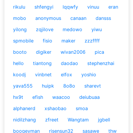
rikulu
shfengyi
lqqwfy
vinuu
eran
mobo
anonymous
canaan
dansss
yilong
zqjilove
medowo
yiwu
spmobile
fisio
maker
zzzffff
booto
digiker
wivan2006
pica
hello
tiantong
daodao
stephenzhai
koodj
vinbnet
elfox
yoshio
yava555
huipk
8o8o
sharevt
hx9t
efish
waacoo
deiubuaa
alphanerd
xshaobao
smoa
nidilzhang
zfreet
Wangtam
jgbell
boogeyman
risensun32
sasawe
thw