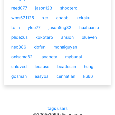
reed077
jason123
shootero
wms521125
xer
aoaob
kekaku
tolin
yleo77
jason5ng32
huahuaniu
plidezus
kokotaro
ansion
blueven
neo886
dofun
mohaiguyan
onisama82
javabeta
mybudai
unloved
lecause
beatlesan
hung
gosman
easyba
cennatian
ku66
tags
users
©2005-2099 diglog.com