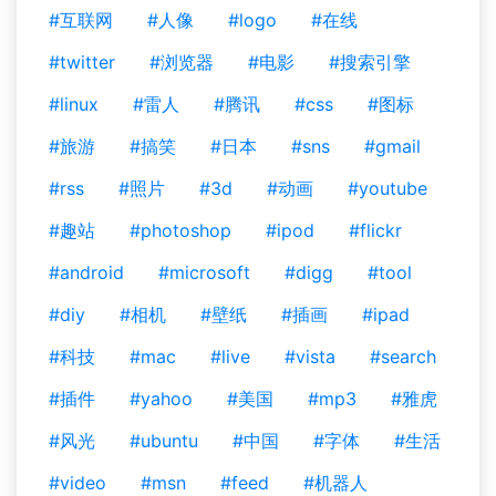
#互联网
#人像
#logo
#在线
#twitter
#浏览器
#电影
#搜索引擎
#linux
#雷人
#腾讯
#css
#图标
#旅游
#搞笑
#日本
#sns
#gmail
#rss
#照片
#3d
#动画
#youtube
#趣站
#photoshop
#ipod
#flickr
#android
#microsoft
#digg
#tool
#diy
#相机
#壁纸
#插画
#ipad
#科技
#mac
#live
#vista
#search
#插件
#yahoo
#美国
#mp3
#雅虎
#风光
#ubuntu
#中国
#字体
#生活
#video
#msn
#feed
#机器人