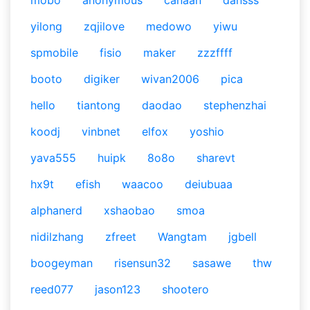
mobo
anonymous
canaan
dansss
yilong
zqjilove
medowo
yiwu
spmobile
fisio
maker
zzzffff
booto
digiker
wivan2006
pica
hello
tiantong
daodao
stephenzhai
koodj
vinbnet
elfox
yoshio
yava555
huipk
8o8o
sharevt
hx9t
efish
waacoo
deiubuaa
alphanerd
xshaobao
smoa
nidilzhang
zfreet
Wangtam
jgbell
boogeyman
risensun32
sasawe
thw
reed077
jason123
shootero