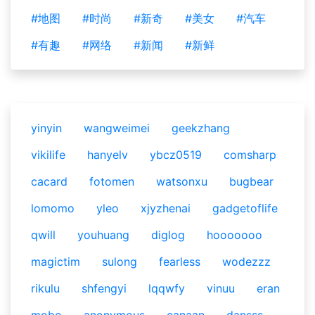
#地图
#时尚
#新奇
#美女
#汽车
#有趣
#网络
#新闻
#新鲜
yinyin
wangweimei
geekzhang
vikilife
hanyelv
ybcz0519
comsharp
cacard
fotomen
watsonxu
bugbear
lomomo
yleo
xjyzhenai
gadgetoflife
qwill
youhuang
diglog
hooooooo
magictim
sulong
fearless
wodezzz
rikulu
shfengyi
lqqwfy
vinuu
eran