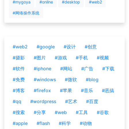
#mygoya
#online
#desktop
#web2
#网络操作系统
#web2
#google
#设计
#创意
#摄影
#图片
#游戏
#手机
#视频
#软件
#iphone
#网站
#广告
#下载
#免费
#windows
#微软
#blog
#博客
#firefox
#苹果
#音乐
#恶搞
#qq
#wordpress
#艺术
#百度
#搜索
#分享
#web
#工具
#谷歌
#apple
#flash
#科学
#动物