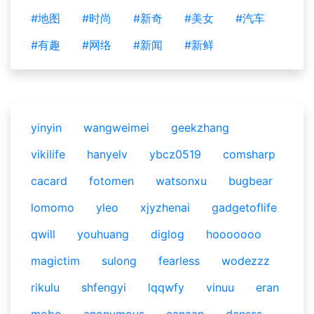
#地图
#时尚
#新奇
#美女
#汽车
#有趣
#网络
#新闻
#新鲜
yinyin
wangweimei
geekzhang
vikilife
hanyelv
ybcz0519
comsharp
cacard
fotomen
watsonxu
bugbear
lomomo
yleo
xjyzhenai
gadgetoflife
qwill
youhuang
diglog
hooooooo
magictim
sulong
fearless
wodezzz
rikulu
shfengyi
lqqwfy
vinuu
eran