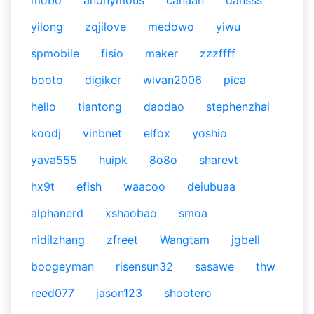
mobo
anonymous
canaan
dansss
yilong
zqjilove
medowo
yiwu
spmobile
fisio
maker
zzzffff
booto
digiker
wivan2006
pica
hello
tiantong
daodao
stephenzhai
koodj
vinbnet
elfox
yoshio
yava555
huipk
8o8o
sharevt
hx9t
efish
waacoo
deiubuaa
alphanerd
xshaobao
smoa
nidilzhang
zfreet
Wangtam
jgbell
boogeyman
risensun32
sasawe
thw
reed077
jason123
shootero