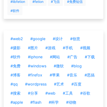
#libfetion
#fetion
#飞信
#免费短信
#软件
#web2
#google
#设计
#创意
#摄影
#图片
#游戏
#手机
#视频
#软件
#iphone
#网站
#广告
#下载
#免费
#windows
#微软
#blog
#博客
#firefox
#苹果
#音乐
#恶搞
#qq
#wordpress
#艺术
#百度
#搜索
#分享
#web
#工具
#谷歌
#apple
#flash
#科学
#动物