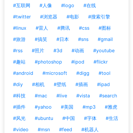
#互联网
#人像
#logo
#在线
#twitter
#浏览器
#电影
#搜索引擎
#linux
#雷人
#腾讯
#css
#图标
#旅游
#搞笑
#日本
#sns
#gmail
#rss
#照片
#3d
#动画
#youtube
#趣站
#photoshop
#ipod
#flickr
#android
#microsoft
#digg
#tool
#diy
#相机
#壁纸
#插画
#ipad
#科技
#mac
#live
#vista
#search
#插件
#yahoo
#美国
#mp3
#雅虎
#风光
#ubuntu
#中国
#字体
#生活
#video
#msn
#feed
#机器人