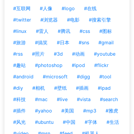
#互联网
#人像
#logo
#在线
#twitter
#浏览器
#电影
#搜索引擎
#linux
#雷人
#腾讯
#css
#图标
#旅游
#搞笑
#日本
#sns
#gmail
#rss
#照片
#3d
#动画
#youtube
#趣站
#photoshop
#ipod
#flickr
#android
#microsoft
#digg
#tool
#diy
#相机
#壁纸
#插画
#ipad
#科技
#mac
#live
#vista
#search
#插件
#yahoo
#美国
#mp3
#雅虎
#风光
#ubuntu
#中国
#字体
#生活
#video
#msn
#feed
#机器人