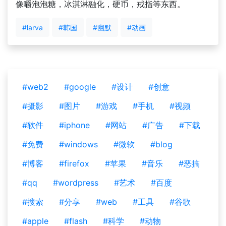
像嚼泡泡糖，冰淇淋融化，硬币，戒指等东西。
#larva
#韩国
#幽默
#动画
#web2
#google
#设计
#创意
#摄影
#图片
#游戏
#手机
#视频
#软件
#iphone
#网站
#广告
#下载
#免费
#windows
#微软
#blog
#博客
#firefox
#苹果
#音乐
#恶搞
#qq
#wordpress
#艺术
#百度
#搜索
#分享
#web
#工具
#谷歌
#apple
#flash
#科学
#动物