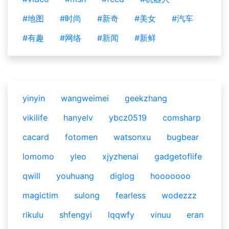
#地图
#时尚
#新奇
#美女
#汽车
#有趣
#网络
#新闻
#新鲜
yinyin
wangweimei
geekzhang
vikilife
hanyelv
ybcz0519
comsharp
cacard
fotomen
watsonxu
bugbear
lomomo
yleo
xjyzhenai
gadgetoflife
qwill
youhuang
diglog
hooooooo
magictim
sulong
fearless
wodezzz
rikulu
shfengyi
lqqwfy
vinuu
eran