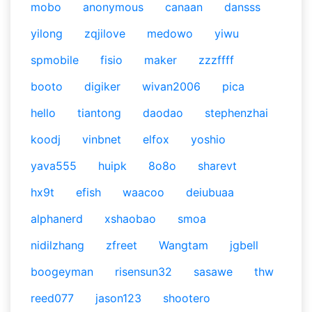
mobo
anonymous
canaan
dansss
yilong
zqjilove
medowo
yiwu
spmobile
fisio
maker
zzzffff
booto
digiker
wivan2006
pica
hello
tiantong
daodao
stephenzhai
koodj
vinbnet
elfox
yoshio
yava555
huipk
8o8o
sharevt
hx9t
efish
waacoo
deiubuaa
alphanerd
xshaobao
smoa
nidilzhang
zfreet
Wangtam
jgbell
boogeyman
risensun32
sasawe
thw
reed077
jason123
shootero