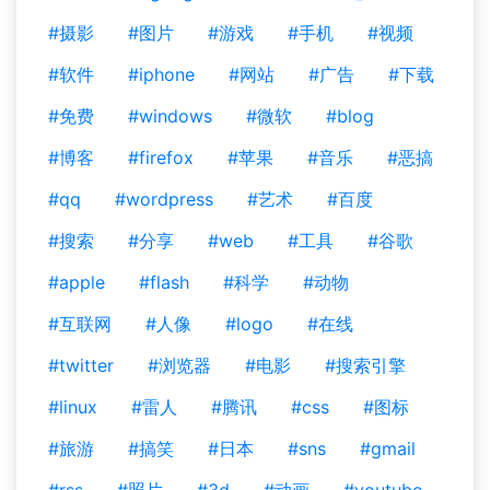
#摄影
#图片
#游戏
#手机
#视频
#软件
#iphone
#网站
#广告
#下载
#免费
#windows
#微软
#blog
#博客
#firefox
#苹果
#音乐
#恶搞
#qq
#wordpress
#艺术
#百度
#搜索
#分享
#web
#工具
#谷歌
#apple
#flash
#科学
#动物
#互联网
#人像
#logo
#在线
#twitter
#浏览器
#电影
#搜索引擎
#linux
#雷人
#腾讯
#css
#图标
#旅游
#搞笑
#日本
#sns
#gmail