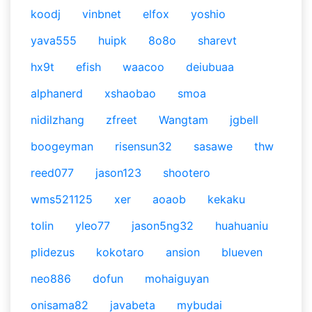
koodj
vinbnet
elfox
yoshio
yava555
huipk
8o8o
sharevt
hx9t
efish
waacoo
deiubuaa
alphanerd
xshaobao
smoa
nidilzhang
zfreet
Wangtam
jgbell
boogeyman
risensun32
sasawe
thw
reed077
jason123
shootero
wms521125
xer
aoaob
kekaku
tolin
yleo77
jason5ng32
huahuaniu
plidezus
kokotaro
ansion
blueven
neo886
dofun
mohaiguyan
onisama82
javabeta
mybudai