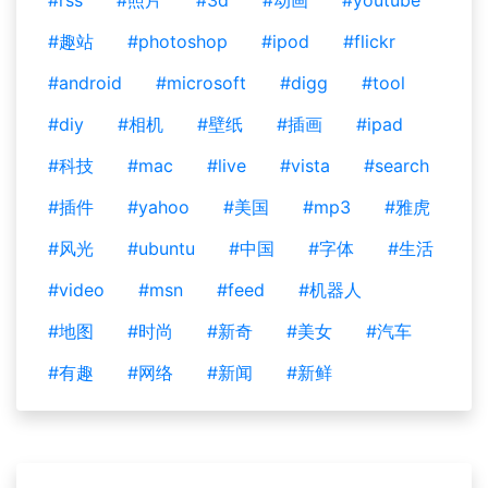
#rss
#照片
#3d
#动画
#youtube
#趣站
#photoshop
#ipod
#flickr
#android
#microsoft
#digg
#tool
#diy
#相机
#壁纸
#插画
#ipad
#科技
#mac
#live
#vista
#search
#插件
#yahoo
#美国
#mp3
#雅虎
#风光
#ubuntu
#中国
#字体
#生活
#video
#msn
#feed
#机器人
#地图
#时尚
#新奇
#美女
#汽车
#有趣
#网络
#新闻
#新鲜