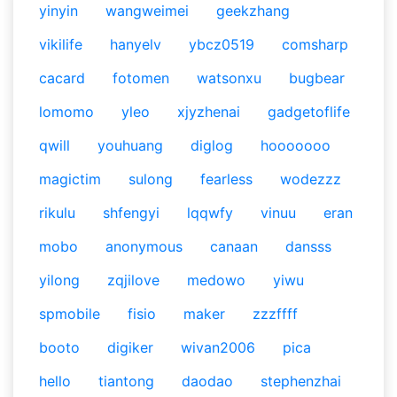
yinyin
wangweimei
geekzhang
vikilife
hanyelv
ybcz0519
comsharp
cacard
fotomen
watsonxu
bugbear
lomomo
yleo
xjyzhenai
gadgetoflife
qwill
youhuang
diglog
hooooooo
magictim
sulong
fearless
wodezzz
rikulu
shfengyi
lqqwfy
vinuu
eran
mobo
anonymous
canaan
dansss
yilong
zqjilove
medowo
yiwu
spmobile
fisio
maker
zzzffff
booto
digiker
wivan2006
pica
hello
tiantong
daodao
stephenzhai