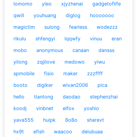
lomomo
yleo
xjyzhenai
gadgetoflife
qwill
youhuang
diglog
hooooooo
magictim
sulong
fearless
wodezzz
rikulu
shfengyi
lqqwfy
vinuu
eran
mobo
anonymous
canaan
dansss
yilong
zqjilove
medowo
yiwu
spmobile
fisio
maker
zzzffff
booto
digiker
wivan2006
pica
hello
tiantong
daodao
stephenzhai
koodj
vinbnet
elfox
yoshio
yava555
huipk
8o8o
sharevt
hx9t
efish
waacoo
deiubuaa