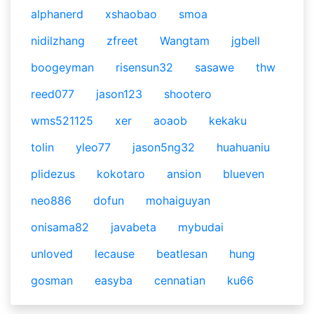
alphanerd
xshaobao
smoa
nidilzhang
zfreet
Wangtam
jgbell
boogeyman
risensun32
sasawe
thw
reed077
jason123
shootero
wms521125
xer
aoaob
kekaku
tolin
yleo77
jason5ng32
huahuaniu
plidezus
kokotaro
ansion
blueven
neo886
dofun
mohaiguyan
onisama82
javabeta
mybudai
unloved
lecause
beatlesan
hung
gosman
easyba
cennatian
ku66