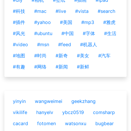
#diy
#相机
#壁纸
#插画
#ipad
#科技
#mac
#live
#vista
#search
#插件
#yahoo
#美国
#mp3
#雅虎
#风光
#ubuntu
#中国
#字体
#生活
#video
#msn
#feed
#机器人
#地图
#时尚
#新奇
#美女
#汽车
#有趣
#网络
#新闻
#新鲜
yinyin
wangweimei
geekzhang
vikilife
hanyelv
ybcz0519
comsharp
cacard
fotomen
watsonxu
bugbear