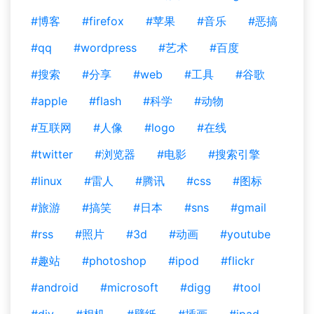
#博客
#firefox
#苹果
#音乐
#恶搞
#qq
#wordpress
#艺术
#百度
#搜索
#分享
#web
#工具
#谷歌
#apple
#flash
#科学
#动物
#互联网
#人像
#logo
#在线
#twitter
#浏览器
#电影
#搜索引擎
#linux
#雷人
#腾讯
#css
#图标
#旅游
#搞笑
#日本
#sns
#gmail
#rss
#照片
#3d
#动画
#youtube
#趣站
#photoshop
#ipod
#flickr
#android
#microsoft
#digg
#tool