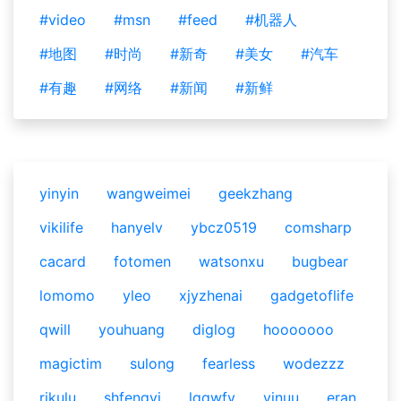
#video
#msn
#feed
#机器人
#地图
#时尚
#新奇
#美女
#汽车
#有趣
#网络
#新闻
#新鲜
yinyin
wangweimei
geekzhang
vikilife
hanyelv
ybcz0519
comsharp
cacard
fotomen
watsonxu
bugbear
lomomo
yleo
xjyzhenai
gadgetoflife
qwill
youhuang
diglog
hooooooo
magictim
sulong
fearless
wodezzz
rikulu
shfengyi
lqqwfy
vinuu
eran