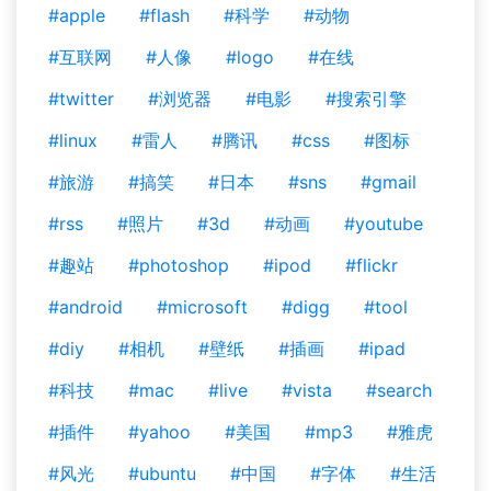
#apple
#flash
#科学
#动物
#互联网
#人像
#logo
#在线
#twitter
#浏览器
#电影
#搜索引擎
#linux
#雷人
#腾讯
#css
#图标
#旅游
#搞笑
#日本
#sns
#gmail
#rss
#照片
#3d
#动画
#youtube
#趣站
#photoshop
#ipod
#flickr
#android
#microsoft
#digg
#tool
#diy
#相机
#壁纸
#插画
#ipad
#科技
#mac
#live
#vista
#search
#插件
#yahoo
#美国
#mp3
#雅虎
#风光
#ubuntu
#中国
#字体
#生活