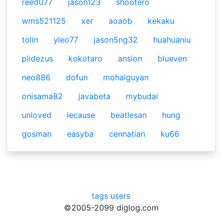
reed077
jason123
shootero
wms521125
xer
aoaob
kekaku
tolin
yleo77
jason5ng32
huahuaniu
plidezus
kokotaro
ansion
blueven
neo886
dofun
mohaiguyan
onisama82
javabeta
mybudai
unloved
lecause
beatlesan
hung
gosman
easyba
cennatian
ku66
tags
users
©2005-2099 diglog.com