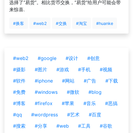
选择了“易货”。相比货币交换，“易货”给用户可能会带
来惊喜.
#换客
#web2
#交换
#淘宝
#huanke
#web2
#google
#设计
#创意
#摄影
#图片
#游戏
#手机
#视频
#软件
#iphone
#网站
#广告
#下载
#免费
#windows
#微软
#blog
#博客
#firefox
#苹果
#音乐
#恶搞
#qq
#wordpress
#艺术
#百度
#搜索
#分享
#web
#工具
#谷歌