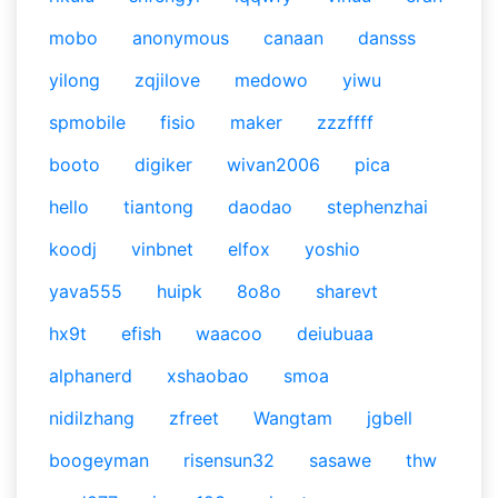
mobo
anonymous
canaan
dansss
yilong
zqjilove
medowo
yiwu
spmobile
fisio
maker
zzzffff
booto
digiker
wivan2006
pica
hello
tiantong
daodao
stephenzhai
koodj
vinbnet
elfox
yoshio
yava555
huipk
8o8o
sharevt
hx9t
efish
waacoo
deiubuaa
alphanerd
xshaobao
smoa
nidilzhang
zfreet
Wangtam
jgbell
boogeyman
risensun32
sasawe
thw