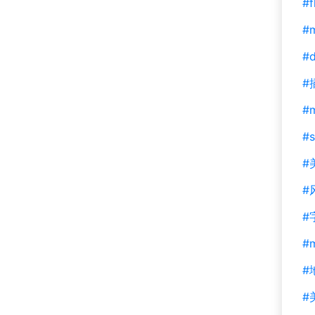
#f
#m
#d
#
#
#s
#
#
#
#
#
#