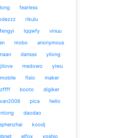
long
fearless
odezzz
rikulu
fengyi
lqqwfy
vinuu
an
mobo
anonymous
naan
dansss
yilong
jilove
medowo
yiwu
mobile
fisio
maker
zffff
booto
digiker
ivan2006
pica
hello
antong
daodao
ephenzhai
koodj
nbnet
elfox
yoshio