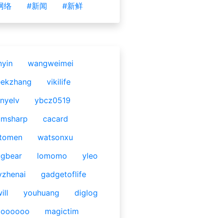
网络
#新闻
#新鲜
nyin
wangweimei
eekzhang
vikilife
nyelv
ybcz0519
omsharp
cacard
tomen
watsonxu
gbear
lomomo
yleo
yzhenai
gadgetoflife
ill
youhuang
diglog
ooooooo
magictim