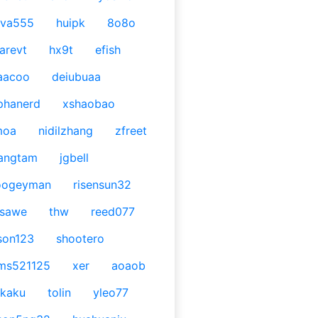
ava555
huipk
8o8o
arevt
hx9t
efish
aacoo
deiubuaa
phanerd
xshaobao
moa
nidilzhang
zfreet
angtam
jgbell
oogeyman
risensun32
asawe
thw
reed077
son123
shootero
ms521125
xer
aoaob
kaku
tolin
yleo77