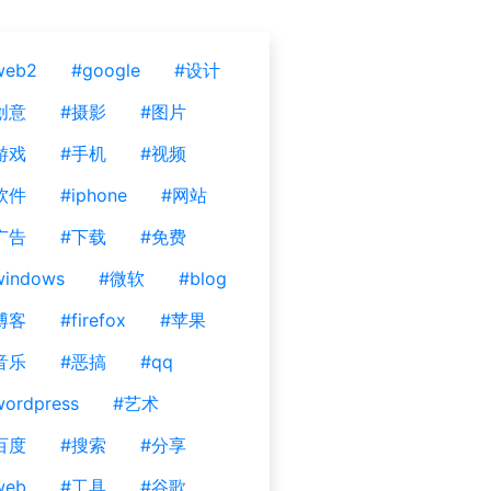
web2
#google
#设计
创意
#摄影
#图片
游戏
#手机
#视频
软件
#iphone
#网站
广告
#下载
#免费
windows
#微软
#blog
博客
#firefox
#苹果
音乐
#恶搞
#qq
ordpress
#艺术
百度
#搜索
#分享
web
#工具
#谷歌