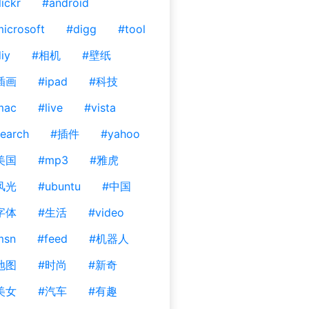
lickr
#android
icrosoft
#digg
#tool
iy
#相机
#壁纸
插画
#ipad
#科技
mac
#live
#vista
earch
#插件
#yahoo
美国
#mp3
#雅虎
风光
#ubuntu
#中国
字体
#生活
#video
msn
#feed
#机器人
地图
#时尚
#新奇
美女
#汽车
#有趣