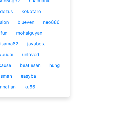
son5ng32
huahuaniu
idezus
kokotaro
sion
blueven
neo886
fun
mohaiguyan
nisama82
javabeta
ybudai
unloved
cause
beatlesan
hung
osman
easyba
nnatian
ku66