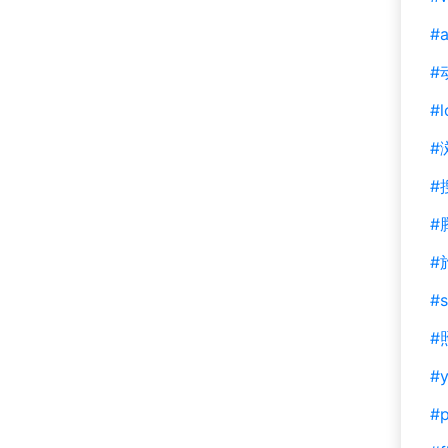
#a
#
#l
#
#
#
#
#s
#
#y
#