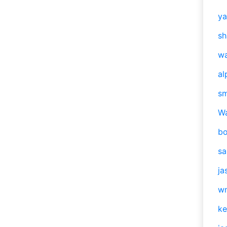
y
sh
w
al
s
W
b
s
ja
w
ke