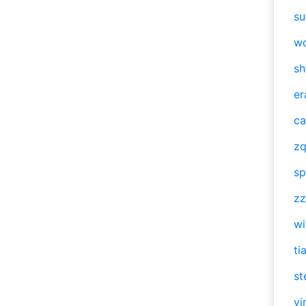
su
w
sh
er
ca
zq
sp
zz
w
ti
st
vi