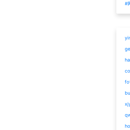
#
yi
g
ha
c
fo
bu
xj
qw
h