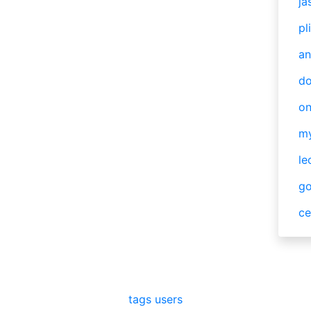
ja
pl
an
do
o
m
le
g
ce
tags
users