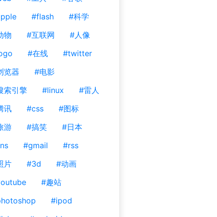
pple
#flash
#科学
动物
#互联网
#人像
ogo
#在线
#twitter
浏览器
#电影
搜索引擎
#linux
#雷人
腾讯
#css
#图标
旅游
#搞笑
#日本
ns
#gmail
#rss
照片
#3d
#动画
outube
#趣站
photoshop
#ipod