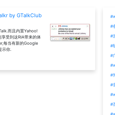
alkr by GTalkClub
#
#
Talk.而且内置Yahoo!
#
就能享受到这RIA带来的体
ier,每当有新的Google
#
提示你.
#
#
#
#
#w
#
#