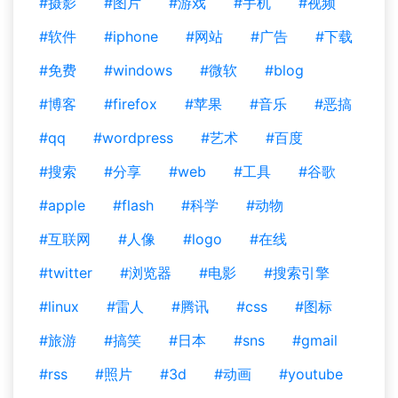
#摄影
#图片
#游戏
#手机
#视频
#软件
#iphone
#网站
#广告
#下载
#免费
#windows
#微软
#blog
#博客
#firefox
#苹果
#音乐
#恶搞
#qq
#wordpress
#艺术
#百度
#搜索
#分享
#web
#工具
#谷歌
#apple
#flash
#科学
#动物
#互联网
#人像
#logo
#在线
#twitter
#浏览器
#电影
#搜索引擎
#linux
#雷人
#腾讯
#css
#图标
#旅游
#搞笑
#日本
#sns
#gmail
#rss
#照片
#3d
#动画
#youtube