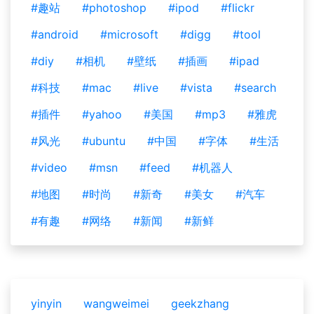
#趣站
#photoshop
#ipod
#flickr
#android
#microsoft
#digg
#tool
#diy
#相机
#壁纸
#插画
#ipad
#科技
#mac
#live
#vista
#search
#插件
#yahoo
#美国
#mp3
#雅虎
#风光
#ubuntu
#中国
#字体
#生活
#video
#msn
#feed
#机器人
#地图
#时尚
#新奇
#美女
#汽车
#有趣
#网络
#新闻
#新鲜
yinyin
wangweimei
geekzhang