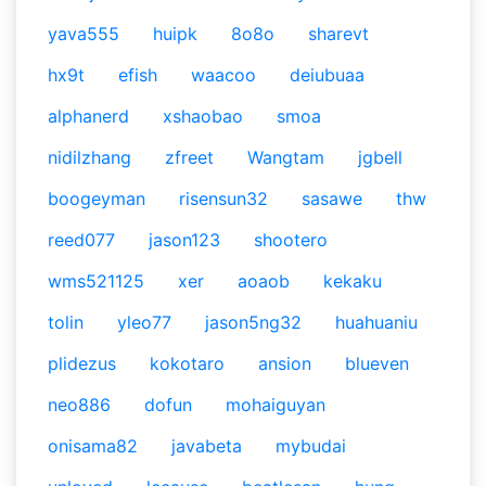
yava555
huipk
8o8o
sharevt
hx9t
efish
waacoo
deiubuaa
alphanerd
xshaobao
smoa
nidilzhang
zfreet
Wangtam
jgbell
boogeyman
risensun32
sasawe
thw
reed077
jason123
shootero
wms521125
xer
aoaob
kekaku
tolin
yleo77
jason5ng32
huahuaniu
plidezus
kokotaro
ansion
blueven
neo886
dofun
mohaiguyan
onisama82
javabeta
mybudai