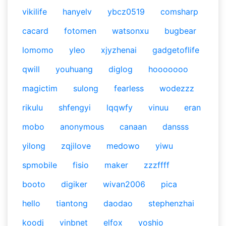
vikilife
hanyelv
ybcz0519
comsharp
cacard
fotomen
watsonxu
bugbear
lomomo
yleo
xjyzhenai
gadgetoflife
qwill
youhuang
diglog
hooooooo
magictim
sulong
fearless
wodezzz
rikulu
shfengyi
lqqwfy
vinuu
eran
mobo
anonymous
canaan
dansss
yilong
zqjilove
medowo
yiwu
spmobile
fisio
maker
zzzffff
booto
digiker
wivan2006
pica
hello
tiantong
daodao
stephenzhai
koodj
vinbnet
elfox
yoshio