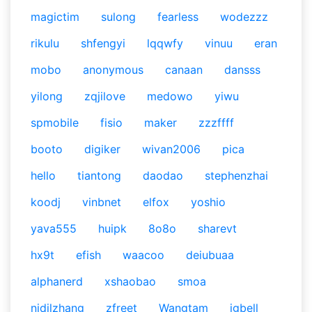
magictim
sulong
fearless
wodezzz
rikulu
shfengyi
lqqwfy
vinuu
eran
mobo
anonymous
canaan
dansss
yilong
zqjilove
medowo
yiwu
spmobile
fisio
maker
zzzffff
booto
digiker
wivan2006
pica
hello
tiantong
daodao
stephenzhai
koodj
vinbnet
elfox
yoshio
yava555
huipk
8o8o
sharevt
hx9t
efish
waacoo
deiubuaa
alphanerd
xshaobao
smoa
nidilzhang
zfreet
Wangtam
jgbell