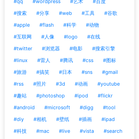
#qq
#wordpress
#艺术
#百度
#搜索
#分享
#web
#工具
#谷歌
#apple
#flash
#科学
#动物
#互联网
#人像
#logo
#在线
#twitter
#浏览器
#电影
#搜索引擎
#linux
#雷人
#腾讯
#css
#图标
#旅游
#搞笑
#日本
#sns
#gmail
#rss
#照片
#3d
#动画
#youtube
#趣站
#photoshop
#ipod
#flickr
#android
#microsoft
#digg
#tool
#diy
#相机
#壁纸
#插画
#ipad
#科技
#mac
#live
#vista
#search