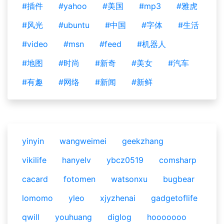
#插件
#yahoo
#美国
#mp3
#雅虎
#风光
#ubuntu
#中国
#字体
#生活
#video
#msn
#feed
#机器人
#地图
#时尚
#新奇
#美女
#汽车
#有趣
#网络
#新闻
#新鲜
yinyin
wangweimei
geekzhang
vikilife
hanyelv
ybcz0519
comsharp
cacard
fotomen
watsonxu
bugbear
lomomo
yleo
xjyzhenai
gadgetoflife
qwill
youhuang
diglog
hooooooo