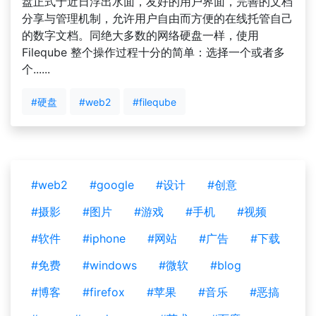
盘正式于近日浮出水面，友好的用户界面，完善的文档
分享与管理机制，允许用户自由而方便的在线托管自己
的数字文档。同绝大多数的网络硬盘一样，使用
Fileqube 整个操作过程十分的简单：选择一个或者多
个......
#硬盘
#web2
#fileqube
#web2
#google
#设计
#创意
#摄影
#图片
#游戏
#手机
#视频
#软件
#iphone
#网站
#广告
#下载
#免费
#windows
#微软
#blog
#博客
#firefox
#苹果
#音乐
#恶搞