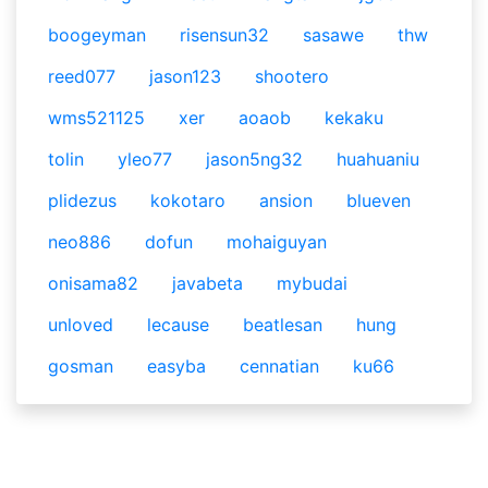
boogeyman
risensun32
sasawe
thw
reed077
jason123
shootero
wms521125
xer
aoaob
kekaku
tolin
yleo77
jason5ng32
huahuaniu
plidezus
kokotaro
ansion
blueven
neo886
dofun
mohaiguyan
onisama82
javabeta
mybudai
unloved
lecause
beatlesan
hung
gosman
easyba
cennatian
ku66