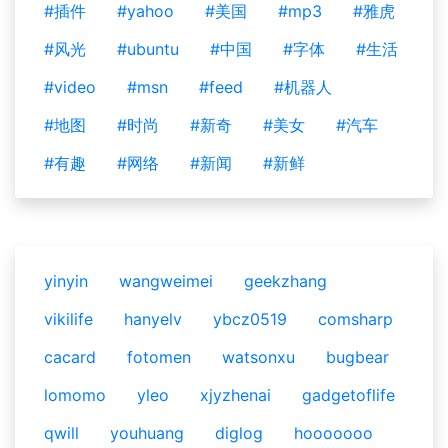
#插件
#yahoo
#美国
#mp3
#雅虎
#风光
#ubuntu
#中国
#字体
#生活
#video
#msn
#feed
#机器人
#地图
#时尚
#新奇
#美女
#汽车
#有趣
#网络
#新闻
#新鲜
yinyin
wangweimei
geekzhang
vikilife
hanyelv
ybcz0519
comsharp
cacard
fotomen
watsonxu
bugbear
lomomo
yleo
xjyzhenai
gadgetoflife
qwill
youhuang
diglog
hooooooo