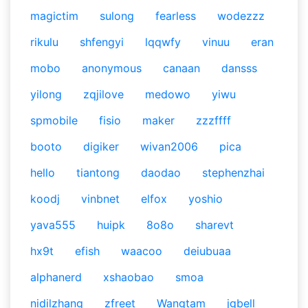
magictim
sulong
fearless
wodezzz
rikulu
shfengyi
lqqwfy
vinuu
eran
mobo
anonymous
canaan
dansss
yilong
zqjilove
medowo
yiwu
spmobile
fisio
maker
zzzffff
booto
digiker
wivan2006
pica
hello
tiantong
daodao
stephenzhai
koodj
vinbnet
elfox
yoshio
yava555
huipk
8o8o
sharevt
hx9t
efish
waacoo
deiubuaa
alphanerd
xshaobao
smoa
nidilzhang
zfreet
Wangtam
jgbell