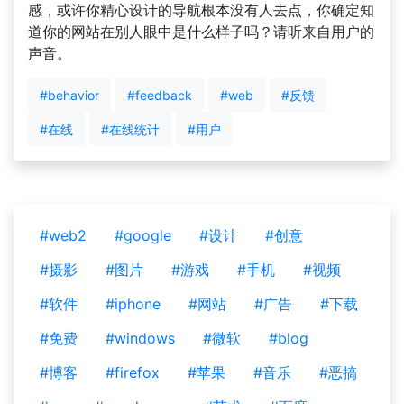
感，或许你精心设计的导航根本没有人去点，你确定知
道你的网站在别人眼中是什么样子吗？请听来自用户的
声音。
#behavior
#feedback
#web
#反馈
#在线
#在线统计
#用户
#web2
#google
#设计
#创意
#摄影
#图片
#游戏
#手机
#视频
#软件
#iphone
#网站
#广告
#下载
#免费
#windows
#微软
#blog
#博客
#firefox
#苹果
#音乐
#恶搞