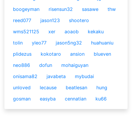
boogeyman
risensun32
sasawe
thw
reed077
jason123
shootero
wms521125
xer
aoaob
kekaku
tolin
yleo77
jason5ng32
huahuaniu
plidezus
kokotaro
ansion
blueven
neo886
dofun
mohaiguyan
onisama82
javabeta
mybudai
unloved
lecause
beatlesan
hung
gosman
easyba
cennatian
ku66