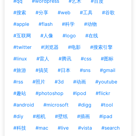
#qq
#wordpress
#艺术
#百度
#搜索
#分享
#web
#工具
#谷歌
#apple
#flash
#科学
#动物
#互联网
#人像
#logo
#在线
#twitter
#浏览器
#电影
#搜索引擎
#linux
#雷人
#腾讯
#css
#图标
#旅游
#搞笑
#日本
#sns
#gmail
#rss
#照片
#3d
#动画
#youtube
#趣站
#photoshop
#ipod
#flickr
#android
#microsoft
#digg
#tool
#diy
#相机
#壁纸
#插画
#ipad
#科技
#mac
#live
#vista
#search