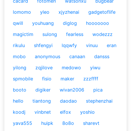
cacard
fotomen
watsonxu
bugbear
lomomo
yleo
xjyzhenai
gadgetoflife
qwill
youhuang
diglog
hooooooo
magictim
sulong
fearless
wodezzz
rikulu
shfengyi
lqqwfy
vinuu
eran
mobo
anonymous
canaan
dansss
yilong
zqjilove
medowo
yiwu
spmobile
fisio
maker
zzzffff
booto
digiker
wivan2006
pica
hello
tiantong
daodao
stephenzhai
koodj
vinbnet
elfox
yoshio
yava555
huipk
8o8o
sharevt