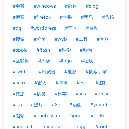
#免费
#windows
#微软
#blog
#博客
#firefox
#苹果
#音乐
#恶搞
#qq
#wordpress
#艺术
#百度
#搜索
#分享
#web
#工具
#谷歌
#apple
#flash
#科学
#动物
#互联网
#人像
#logo
#在线
#twitter
#浏览器
#电影
#搜索引擎
#linux
#雷人
#腾讯
#css
#图标
#旅游
#搞笑
#日本
#sns
#gmail
#rss
#照片
#3d
#动画
#youtube
#趣站
#photoshop
#ipod
#flickr
#android
#microsoft
#digg
#tool