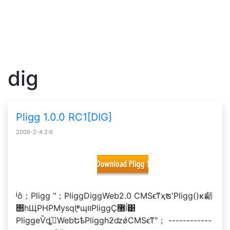
dig
Pligg 1.0.0 RC1[DIG]
2009-2-4 2:6
ʲô；Pligg "；PliggDiggWeb2.0 CMSϵͳҳʦʹPligg()κ顣
΢һЩPHPMysql֪ʶɰװPliggҪ޸ĺ͹
PliggеѶȡھͨWebԵѣPliggһƻǳǿCMSϵͳ"； ------------