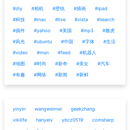
#diy
#相机
#壁纸
#插画
#ipad
#科技
#mac
#live
#vista
#search
#插件
#yahoo
#美国
#mp3
#雅虎
#风光
#ubuntu
#中国
#字体
#生活
#video
#msn
#feed
#机器人
#地图
#时尚
#新奇
#美女
#汽车
#有趣
#网络
#新闻
#新鲜
yinyin
wangweimei
geekzhang
vikilife
hanyelv
ybcz0519
comsharp