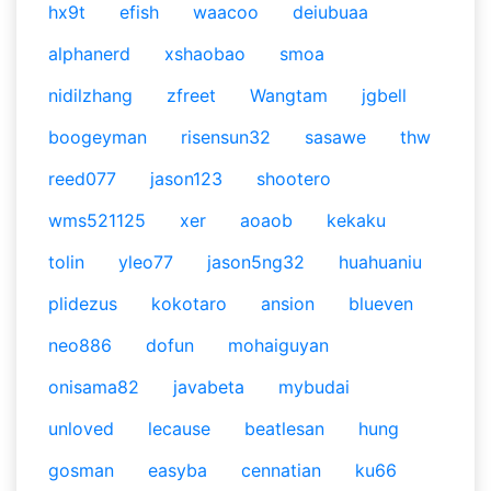
hx9t
efish
waacoo
deiubuaa
alphanerd
xshaobao
smoa
nidilzhang
zfreet
Wangtam
jgbell
boogeyman
risensun32
sasawe
thw
reed077
jason123
shootero
wms521125
xer
aoaob
kekaku
tolin
yleo77
jason5ng32
huahuaniu
plidezus
kokotaro
ansion
blueven
neo886
dofun
mohaiguyan
onisama82
javabeta
mybudai
unloved
lecause
beatlesan
hung
gosman
easyba
cennatian
ku66