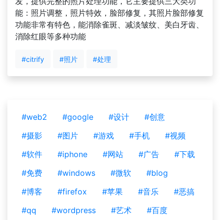
发，提供完整的照片处理功能，它主要提供三大类功
能：照片调整，照片特效，脸部修复，其照片脸部修复
功能非常有特色，能消除雀斑、减淡皱纹、美白牙齿、
消除红眼等多种功能
#citrify
#照片
#处理
#web2
#google
#设计
#创意
#摄影
#图片
#游戏
#手机
#视频
#软件
#iphone
#网站
#广告
#下载
#免费
#windows
#微软
#blog
#博客
#firefox
#苹果
#音乐
#恶搞
#qq
#wordpress
#艺术
#百度