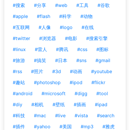
#搜索
#分享
#web
#工具
#谷歌
#apple
#flash
#科学
#动物
#互联网
#人像
#logo
#在线
#twitter
#浏览器
#电影
#搜索引擎
#linux
#雷人
#腾讯
#css
#图标
#旅游
#搞笑
#日本
#sns
#gmail
#rss
#照片
#3d
#动画
#youtube
#趣站
#photoshop
#ipod
#flickr
#android
#microsoft
#digg
#tool
#diy
#相机
#壁纸
#插画
#ipad
#科技
#mac
#live
#vista
#search
#插件
#yahoo
#美国
#mp3
#雅虎