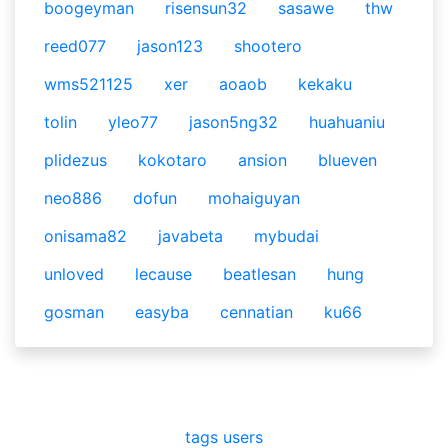
boogeyman
risensun32
sasawe
thw
reed077
jason123
shootero
wms521125
xer
aoaob
kekaku
tolin
yleo77
jason5ng32
huahuaniu
plidezus
kokotaro
ansion
blueven
neo886
dofun
mohaiguyan
onisama82
javabeta
mybudai
unloved
lecause
beatlesan
hung
gosman
easyba
cennatian
ku66
tags
users