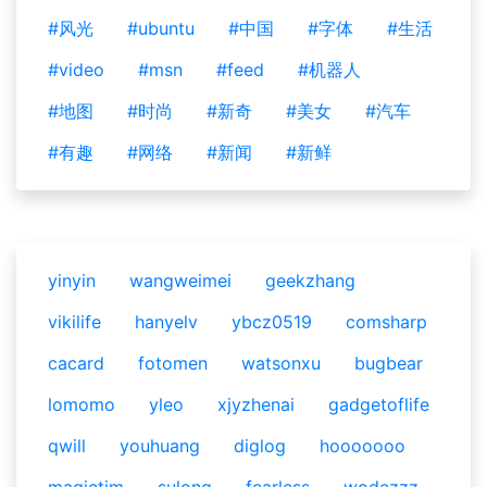
#风光
#ubuntu
#中国
#字体
#生活
#video
#msn
#feed
#机器人
#地图
#时尚
#新奇
#美女
#汽车
#有趣
#网络
#新闻
#新鲜
yinyin
wangweimei
geekzhang
vikilife
hanyelv
ybcz0519
comsharp
cacard
fotomen
watsonxu
bugbear
lomomo
yleo
xjyzhenai
gadgetoflife
qwill
youhuang
diglog
hooooooo