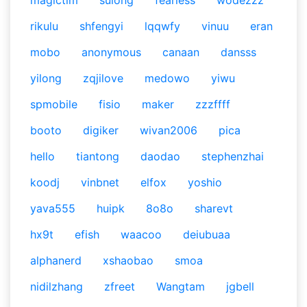
magictim
sulong
fearless
wodezzz
rikulu
shfengyi
lqqwfy
vinuu
eran
mobo
anonymous
canaan
dansss
yilong
zqjilove
medowo
yiwu
spmobile
fisio
maker
zzzffff
booto
digiker
wivan2006
pica
hello
tiantong
daodao
stephenzhai
koodj
vinbnet
elfox
yoshio
yava555
huipk
8o8o
sharevt
hx9t
efish
waacoo
deiubuaa
alphanerd
xshaobao
smoa
nidilzhang
zfreet
Wangtam
jgbell