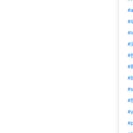
#a
#
#l
#
#
#
#
#s
#
#y
#