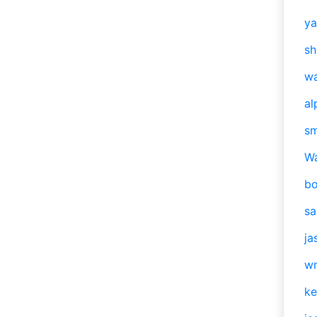
y
sh
w
al
s
W
b
s
ja
w
ke