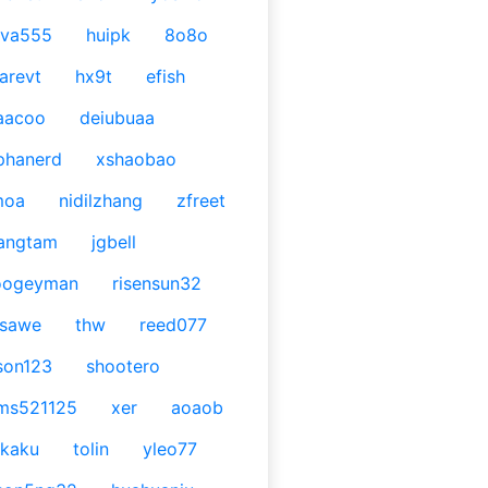
ava555
huipk
8o8o
arevt
hx9t
efish
aacoo
deiubuaa
phanerd
xshaobao
moa
nidilzhang
zfreet
angtam
jgbell
oogeyman
risensun32
asawe
thw
reed077
son123
shootero
ms521125
xer
aoaob
kaku
tolin
yleo77