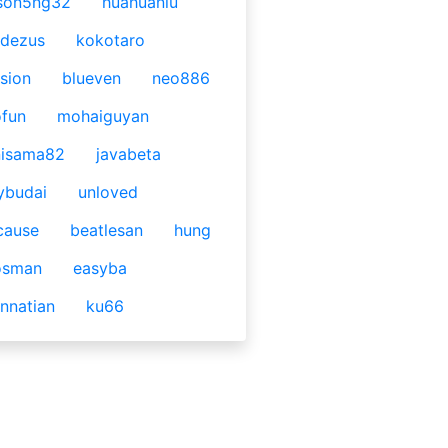
son5ng32
huahuaniu
idezus
kokotaro
sion
blueven
neo886
fun
mohaiguyan
nisama82
javabeta
ybudai
unloved
cause
beatlesan
hung
osman
easyba
nnatian
ku66