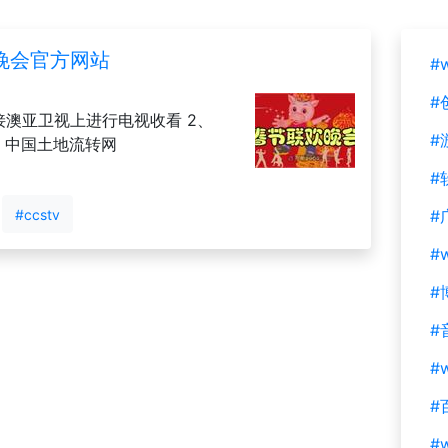
欢晚会官方网站
#
#
接澳亚卫视上进行电视收看 2、
#
c 3、中国土地流转网
#
#ccstv
#
#
#
#
#w
#
#