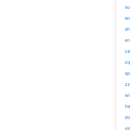
su
w
sh
er
ca
zq
sp
zz
w
ti
st
vi