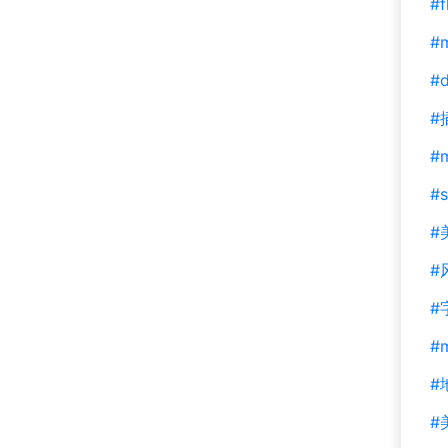
#f
#m
#d
#
#
#s
#
#
#
#
#
#