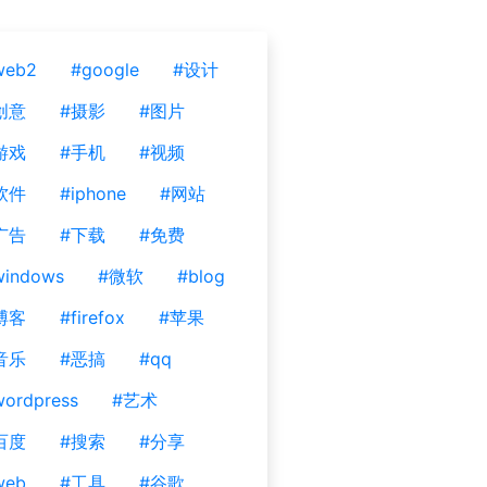
web2
#google
#设计
创意
#摄影
#图片
游戏
#手机
#视频
软件
#iphone
#网站
广告
#下载
#免费
windows
#微软
#blog
博客
#firefox
#苹果
音乐
#恶搞
#qq
ordpress
#艺术
百度
#搜索
#分享
web
#工具
#谷歌