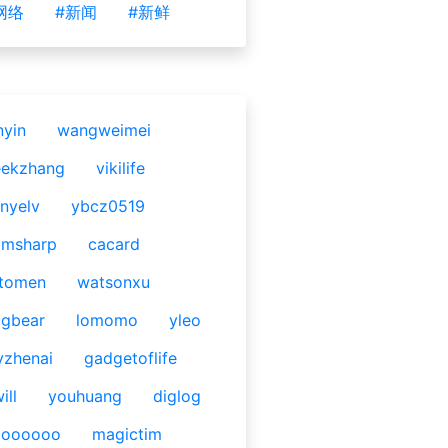
网络
#新闻
#新鲜
nyin
wangweimei
eekzhang
vikilife
nyelv
ybcz0519
omsharp
cacard
tomen
watsonxu
gbear
lomomo
yleo
yzhenai
gadgetoflife
ill
youhuang
diglog
ooooooo
magictim