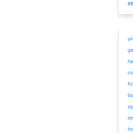
#
yi
g
ha
c
fo
bu
xj
qw
h