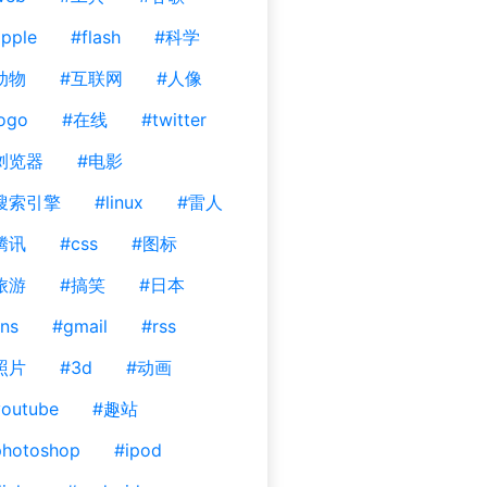
pple
#flash
#科学
动物
#互联网
#人像
ogo
#在线
#twitter
浏览器
#电影
搜索引擎
#linux
#雷人
腾讯
#css
#图标
旅游
#搞笑
#日本
ns
#gmail
#rss
照片
#3d
#动画
outube
#趣站
photoshop
#ipod