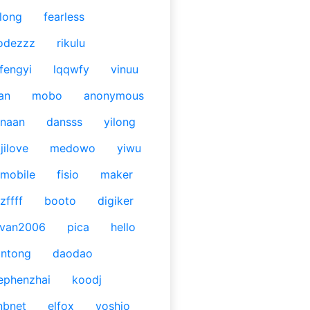
long
fearless
odezzz
rikulu
fengyi
lqqwfy
vinuu
an
mobo
anonymous
naan
dansss
yilong
jilove
medowo
yiwu
mobile
fisio
maker
zffff
booto
digiker
ivan2006
pica
hello
antong
daodao
ephenzhai
koodj
nbnet
elfox
yoshio