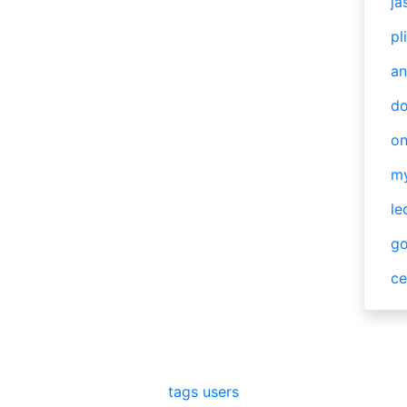
ja
pl
an
do
o
m
le
g
ce
tags
users