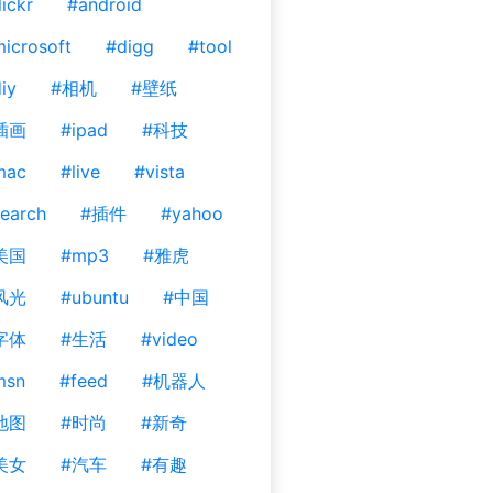
lickr
#android
icrosoft
#digg
#tool
iy
#相机
#壁纸
插画
#ipad
#科技
mac
#live
#vista
earch
#插件
#yahoo
美国
#mp3
#雅虎
风光
#ubuntu
#中国
字体
#生活
#video
msn
#feed
#机器人
地图
#时尚
#新奇
美女
#汽车
#有趣