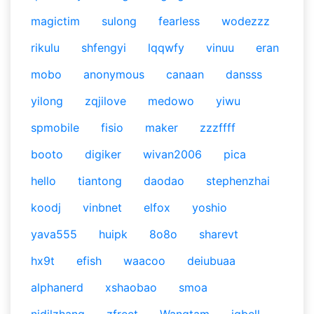
magictim
sulong
fearless
wodezzz
rikulu
shfengyi
lqqwfy
vinuu
eran
mobo
anonymous
canaan
dansss
yilong
zqjilove
medowo
yiwu
spmobile
fisio
maker
zzzffff
booto
digiker
wivan2006
pica
hello
tiantong
daodao
stephenzhai
koodj
vinbnet
elfox
yoshio
yava555
huipk
8o8o
sharevt
hx9t
efish
waacoo
deiubuaa
alphanerd
xshaobao
smoa