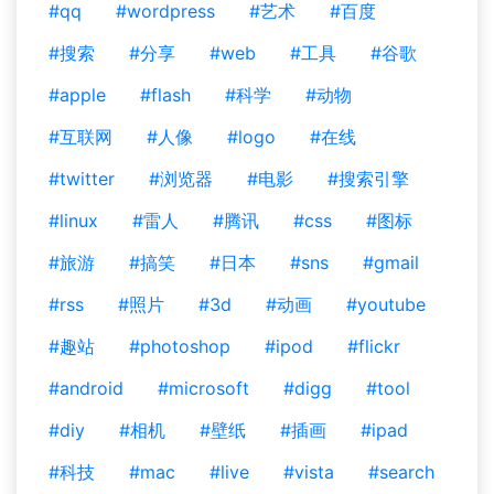
#qq
#wordpress
#艺术
#百度
#搜索
#分享
#web
#工具
#谷歌
#apple
#flash
#科学
#动物
#互联网
#人像
#logo
#在线
#twitter
#浏览器
#电影
#搜索引擎
#linux
#雷人
#腾讯
#css
#图标
#旅游
#搞笑
#日本
#sns
#gmail
#rss
#照片
#3d
#动画
#youtube
#趣站
#photoshop
#ipod
#flickr
#android
#microsoft
#digg
#tool
#diy
#相机
#壁纸
#插画
#ipad
#科技
#mac
#live
#vista
#search