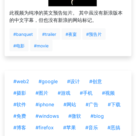
此视频为纯净的英文预告短片。 其中虽没有新浪版本
的中文字幕，但也没有新浪的网站标记。
#banquet
#trailer
#夜宴
#预告片
#电影
#movie
#web2
#google
#设计
#创意
#摄影
#图片
#游戏
#手机
#视频
#软件
#iphone
#网站
#广告
#下载
#免费
#windows
#微软
#blog
#博客
#firefox
#苹果
#音乐
#恶搞