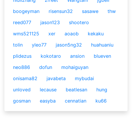
nidilzhang
zfreet
Wangtam
jgbell
boogeyman
risensun32
sasawe
thw
reed077
jason123
shootero
wms521125
xer
aoaob
kekaku
tolin
yleo77
jason5ng32
huahuaniu
plidezus
kokotaro
ansion
blueven
neo886
dofun
mohaiguyan
onisama82
javabeta
mybudai
unloved
lecause
beatlesan
hung
gosman
easyba
cennatian
ku66