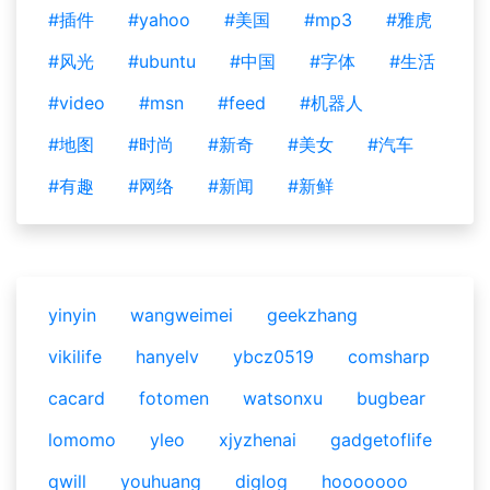
#插件
#yahoo
#美国
#mp3
#雅虎
#风光
#ubuntu
#中国
#字体
#生活
#video
#msn
#feed
#机器人
#地图
#时尚
#新奇
#美女
#汽车
#有趣
#网络
#新闻
#新鲜
yinyin
wangweimei
geekzhang
vikilife
hanyelv
ybcz0519
comsharp
cacard
fotomen
watsonxu
bugbear
lomomo
yleo
xjyzhenai
gadgetoflife
qwill
youhuang
diglog
hooooooo