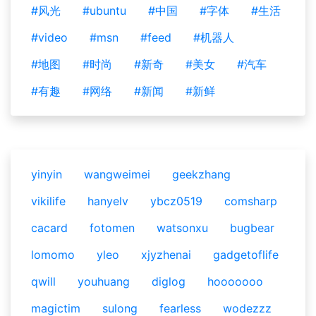
#风光
#ubuntu
#中国
#字体
#生活
#video
#msn
#feed
#机器人
#地图
#时尚
#新奇
#美女
#汽车
#有趣
#网络
#新闻
#新鲜
yinyin
wangweimei
geekzhang
vikilife
hanyelv
ybcz0519
comsharp
cacard
fotomen
watsonxu
bugbear
lomomo
yleo
xjyzhenai
gadgetoflife
qwill
youhuang
diglog
hooooooo
magictim
sulong
fearless
wodezzz