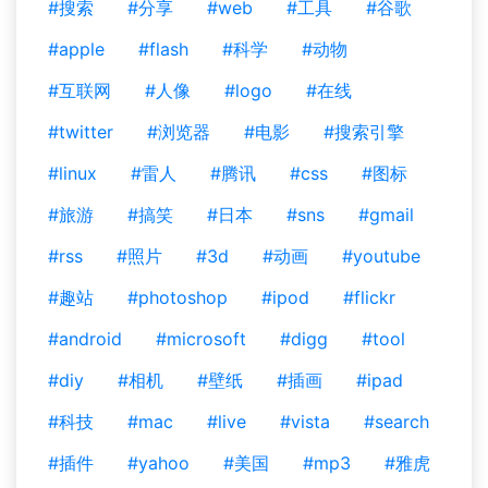
#搜索
#分享
#web
#工具
#谷歌
#apple
#flash
#科学
#动物
#互联网
#人像
#logo
#在线
#twitter
#浏览器
#电影
#搜索引擎
#linux
#雷人
#腾讯
#css
#图标
#旅游
#搞笑
#日本
#sns
#gmail
#rss
#照片
#3d
#动画
#youtube
#趣站
#photoshop
#ipod
#flickr
#android
#microsoft
#digg
#tool
#diy
#相机
#壁纸
#插画
#ipad
#科技
#mac
#live
#vista
#search
#插件
#yahoo
#美国
#mp3
#雅虎