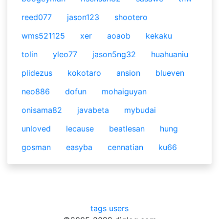
reed077
jason123
shootero
wms521125
xer
aoaob
kekaku
tolin
yleo77
jason5ng32
huahuaniu
plidezus
kokotaro
ansion
blueven
neo886
dofun
mohaiguyan
onisama82
javabeta
mybudai
unloved
lecause
beatlesan
hung
gosman
easyba
cennatian
ku66
tags
users