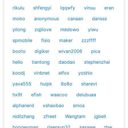
rikulu
shfengyi
lqqwfy
vinuu
eran
mobo
anonymous
canaan
dansss
yilong
zqjilove
medowo
yiwu
spmobile
fisio
maker
zzzffff
booto
digiker
wivan2006
pica
hello
tiantong
daodao
stephenzhai
koodj
vinbnet
elfox
yoshio
yava555
huipk
8o8o
sharevt
hx9t
efish
waacoo
deiubuaa
alphanerd
xshaobao
smoa
nidilzhang
zfreet
Wangtam
jgbell
boogeyman
risensun32
sasawe
thw