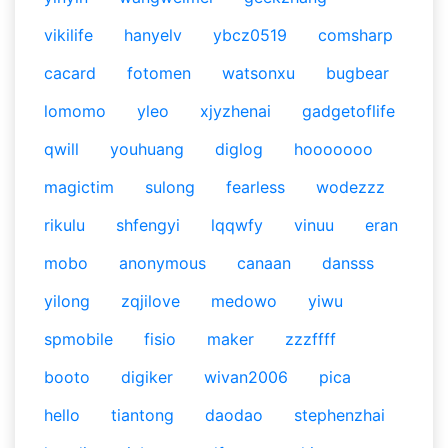
vikilife
hanyelv
ybcz0519
comsharp
cacard
fotomen
watsonxu
bugbear
lomomo
yleo
xjyzhenai
gadgetoflife
qwill
youhuang
diglog
hooooooo
magictim
sulong
fearless
wodezzz
rikulu
shfengyi
lqqwfy
vinuu
eran
mobo
anonymous
canaan
dansss
yilong
zqjilove
medowo
yiwu
spmobile
fisio
maker
zzzffff
booto
digiker
wivan2006
pica
hello
tiantong
daodao
stephenzhai