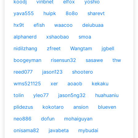
koodj
vinbnet
elfox
yoshio
yava555
huipk
8o8o
sharevt
hx9t
efish
waacoo
deiubuaa
alphanerd
xshaobao
smoa
nidilzhang
zfreet
Wangtam
jgbell
boogeyman
risensun32
sasawe
thw
reed077
jason123
shootero
wms521125
xer
aoaob
kekaku
tolin
yleo77
jason5ng32
huahuaniu
plidezus
kokotaro
ansion
blueven
neo886
dofun
mohaiguyan
onisama82
javabeta
mybudai