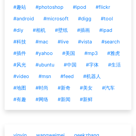
#趣站
#photoshop
#ipod
#flickr
#android
#microsoft
#digg
#tool
#diy
#相机
#壁纸
#插画
#ipad
#科技
#mac
#live
#vista
#search
#插件
#yahoo
#美国
#mp3
#雅虎
#风光
#ubuntu
#中国
#字体
#生活
#video
#msn
#feed
#机器人
#地图
#时尚
#新奇
#美女
#汽车
#有趣
#网络
#新闻
#新鲜
yinyin
wangweimei
geekzhang