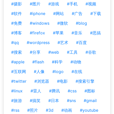
#摄影
#图片
#游戏
#手机
#视频
#软件
#iphone
#网站
#广告
#下载
#免费
#windows
#微软
#blog
#博客
#firefox
#苹果
#音乐
#恶搞
#qq
#wordpress
#艺术
#百度
#搜索
#分享
#web
#工具
#谷歌
#apple
#flash
#科学
#动物
#互联网
#人像
#logo
#在线
#twitter
#浏览器
#电影
#搜索引擎
#linux
#雷人
#腾讯
#css
#图标
#旅游
#搞笑
#日本
#sns
#gmail
#rss
#照片
#3d
#动画
#youtube